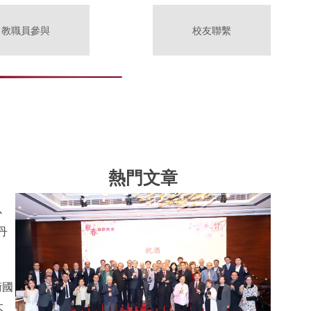
教職員參與
校友聯繫
熱門文章
必
丹
。
術國
大