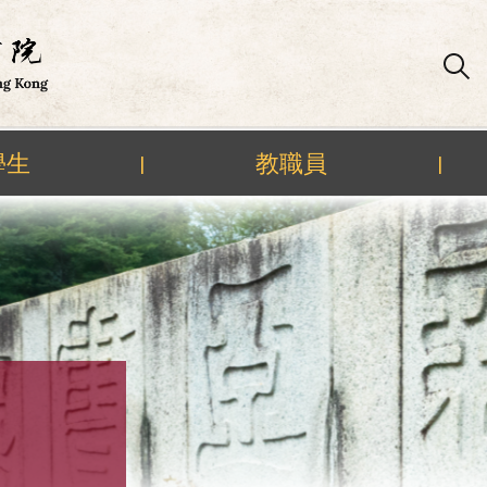
學生
教職員
|
|