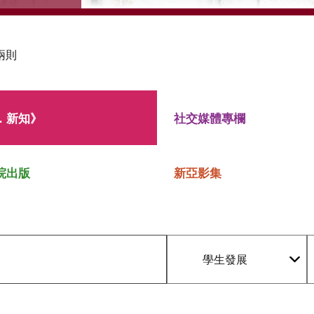
兩則
．新知》
社交媒體專欄
院出版
新亞影集
學生發展