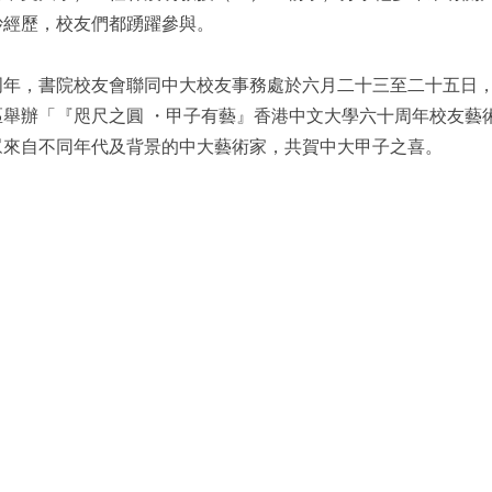
妙經歷，校友們都踴躍參與。
周年，書院校友會聯同中大校友事務處於六月二十三至二十五日
區舉辦「『咫尺之圓 ・甲子有藝』香港中文大學六十周年校友藝
眾來自不同年代及背景的中大藝術家，共賀中大甲子之喜。