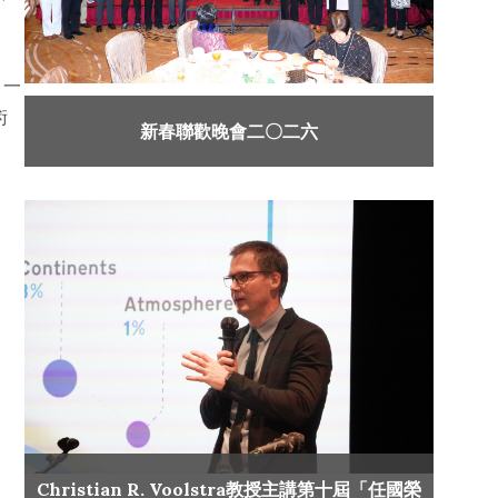
，一
術
新春聯歡晚會二〇二六
Christian R. Voolstra教授主講第十屆「任國榮