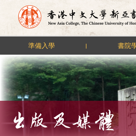
準備入學
書院
|
Skip
to
content