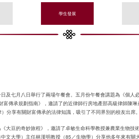
學生發展
十日及七月八日舉行了兩場午餐會。五月份午餐會講題為《個人
 財富傳承規劃指南》，邀請了的近律師行房地產部高級律師陳琳
律）分享有關財富傳承的法律知識，吸引了不同界別的校友出席
為《大豆的奇妙旅程》，邀請了卓敏生命科學教授兼農業生物技
中文大學）主任林漢明教授（85／生物學）分享他多年來有關