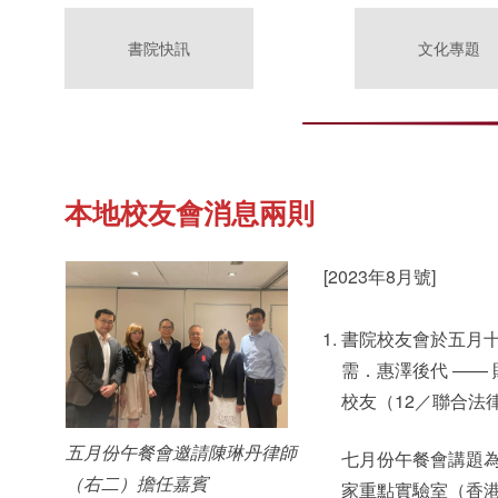
書院快訊
文化專題
本地校友會消息兩則
[2023年8月號]
書院校友會於五月
需．惠澤後代 ——
校友（12／聯合法
五月份午餐會邀請陳琳丹律師
七月份午餐會講題
（右二）擔任嘉賓
家重點實驗室（香港