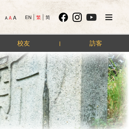
A
EN
繁
简
A
A
校友
訪客
|