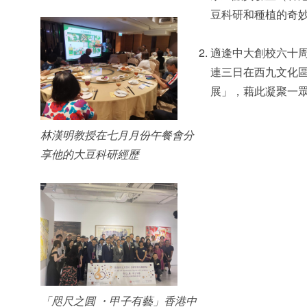
豆科研和種植的奇
適逢中大創校六十
連三日在西九文化
展」，藉此凝聚一
林漢明教授在七月月份午餐會分
享他的大豆科研經歷
「咫尺之圓 ・甲子有藝」香港中