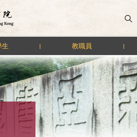
學生
教職員
|
|