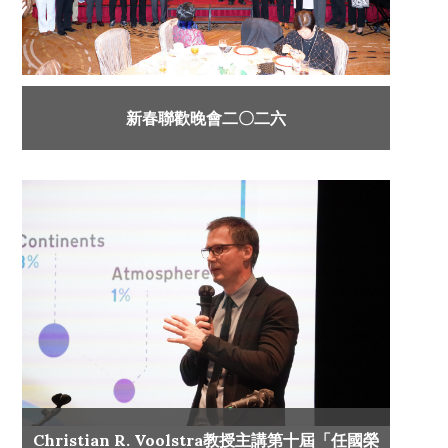
新春聯歡晚會二〇二六
Christian R. Voolstra教授主講第十屆「任國榮