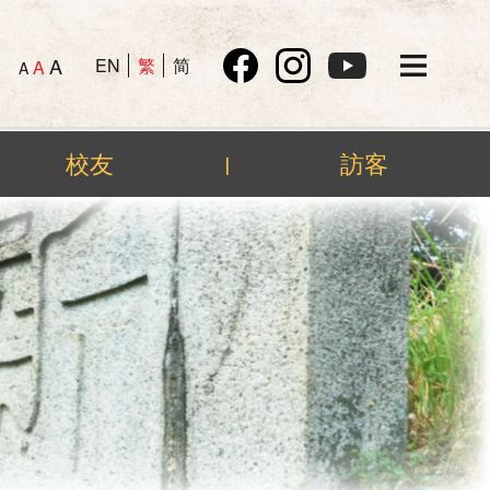
A
EN
繁
简
A
A
校友
訪客
|