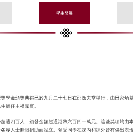
學生發展
暨獎學金頒獎典禮已於九月二十七日在邵逸夫堂舉行，由田家炳
先生擔任主禮嘉賓。
學超過四百人，頒發金額超過港幣六百四十萬元。這些奬項均由
會各界人士慷慨捐助而設立。領受同學在課內和課外皆有傑出表