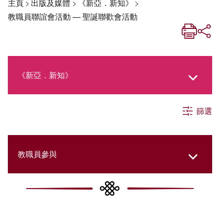
主頁
>
出版及媒體
>
《新亞．新知》
>
教職員聯誼會活動 — 聖誕聯歡會活動
《新亞．新知》
篩選
《新亞生活月刊》
社交媒體專欄
教職員參與
《新亞簡訊》
College Updates