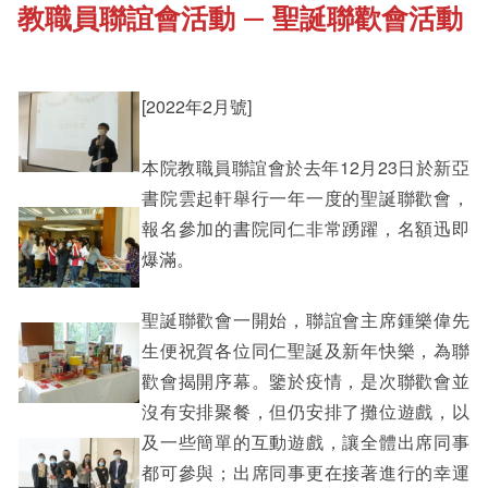
教職員聯誼會活動 — 聖誕聯歡會活動
《新亞書院概覽》
Cultural Topics
其他書院出版
[2022年2月號]
Student Development
本院教職員聯誼會於去年12月23日於新亞
新亞影集
Alumni Connections
書院雲起軒舉行一年一度的聖誕聯歡會，
報名參加的書院同仁非常踴躍，名額迅即
爆滿。
影片庫
聖誕聯歡會一開始，聯誼會主席鍾樂偉先
生便祝賀各位同仁聖誕及新年快樂，為聯
歡會揭開序幕。鑒於疫情，是次聯歡會並
沒有安排聚餐，但仍安排了攤位遊戲，以
及一些簡單的互動遊戲，讓全體出席同事
都可參與；出席同事更在接著進行的幸運