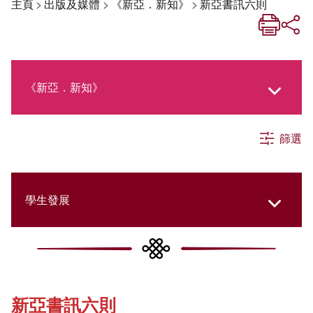
主頁
>
出版及媒體
>
《新亞．新知》
>
新亞書訊六則
《新亞．新知》
篩選
《新亞生活月刊》
社交媒體專欄
學生發展
《新亞簡訊》
College Updates
新亞書訊六則
《新亞書院概覽》
Cultural Topics