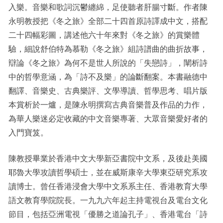
入樂。音樂和歌詞沉鬱纏綿，足使聽者肝腸寸斷。作者陳
永明教授把《冬之旅》全部二十四首原詩譯成中文，搭配
二十四幅彩圖，講述他六十年來對《冬之旅》的賞樂體
驗，細說舒伯特為慕勒《冬之旅》組詩譜曲的曲折故事，
辯論《冬之旅》為何不是世人所說的「失戀詩」，闡析詩
中的哲學意涵，為「詩不及樂」的論斷翻案。本書融德中
翻譯、音樂史、古典樂評、文學導讀、哲學思考、唱片版
本賞析於一爐，是陳永明撰寫古典音樂普及作品的力作，
為華人樂迷必定收藏的中文音樂專著、大眾音樂愛好者的
入門寶笈。
陳教授畢業於香港中文大學新亞書院中文系，及後赴美國
耶魯大學攻讀哲學碩士，並在威斯康辛大學東亞研究系攻
讀博士。曾任香港浸會大學中文系系主任、香港教育大學
語文教育學院院長。一九九六年起主持電視台及電台文化
節目，包括亞洲電視「優勝之道論孔子」、香港電台「詩