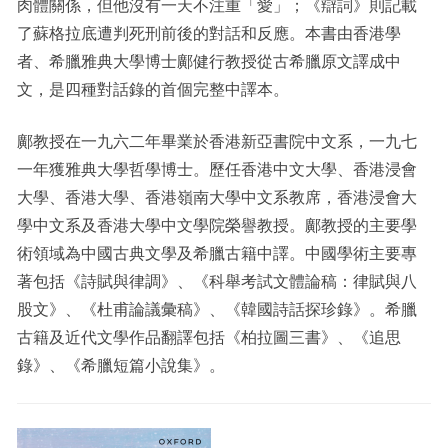
肉體關係，但他沒有一天不注重「愛」；《辯詞》則記載
了蘇格拉底遭判死刑前後的對話和反應。本書由香港學
者、希臘雅典大學博士鄺健行教授從古希臘原文譯成中
文，是四種對話錄的首個完整中譯本。
鄺教授在一九六二年畢業於香港新亞書院中文系，一九七
一年獲雅典大學哲學博士。歷任香港中文大學、香港浸會
大學、香港大學、香港嶺南大學中文系教席，香港浸會大
學中文系及香港大學中文學院榮譽教授。鄺教授的主要學
術領域為中國古典文學及希臘古籍中譯。中國學術主要專
著包括《詩賦與律調》、《科舉考試文體論稿：律賦與八
股文》、《杜甫論議彙稿》、《韓國詩話探珍錄》。希臘
古籍及近代文學作品翻譯包括《柏拉圖三書》、《追思
錄》、《希臘短篇小說集》。