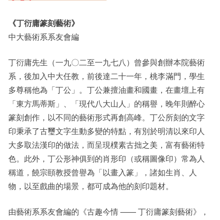
《丁衍庸篆刻藝術》
中大藝術系系友會編
丁衍庸先生（一九〇二至一九七八）曾參與創辦本院藝術
系，後加入中大任教，前後達二十一年，桃李滿門，學生
多尊稱他為「丁公」。丁公兼擅油畫和國畫，在畫壇上有
「東方馬蒂斯」、「現代八大山人」的稱譽，晚年則醉心
篆刻創作，以不同的藝術形式再創高峰。丁公所刻的文字
印秉承了古璽文字生動多變的特點，有別於明清以來印人
大多取法漢印的做法，而呈現樸素古拙之美，富有藝術特
色。此外，丁公形神俱到的肖形印（或稱圖像印）常為人
稱道，饒宗頤教授曾譽為「以畫入篆」，諸如生肖、人
物，以至戲曲的場景，都可成為他的刻印題材。
由藝術系系友會編的《古趣今情 —— 丁衍庸篆刻藝術》，