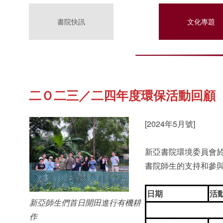
書院快訊
文化專題
二Ｏ二三／二四年度環保活動回顧
[2024年5月號]
新亞書院環境委員會
書院師生的支持和參
日期
活
新亞師生們首日開田進行有機耕
作