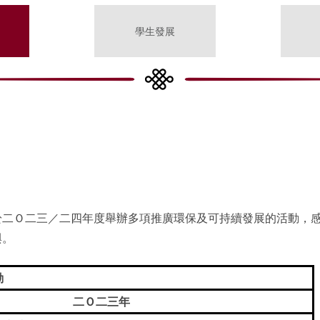
學生發展
於二Ｏ二三／二四年度舉辦多項推廣環保及可持續發展的活動，
與。
動
二Ｏ二三年