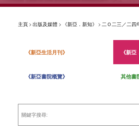
主頁
>
出版及媒體
>
《新亞．新知》
>
二Ｏ二三／二四
《新亞生活月刊》
《新亞
《新亞書院概覽》
其他書