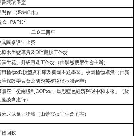
亞書院環保盃
亞與你「深耕細作」
 O · PARK1
二Ｏ二四年
I生成圖像設計比賽
地原木生態導賞及DIY體驗工作坊
巧筒生花」升級再造工作坊（由學思樓宿生會主辦）
藥用植物3D模型資料庫及藥園主題學習」校園植物導賞（由新
環境保護委員會及胡秀英植物標本館合辦）
保講座「從南極到COP28：重思藍色經濟與碳中和未來」（於
院座談會進行）
紫素式成長」論壇（由紫霞樓宿生會主辦）
手物回收