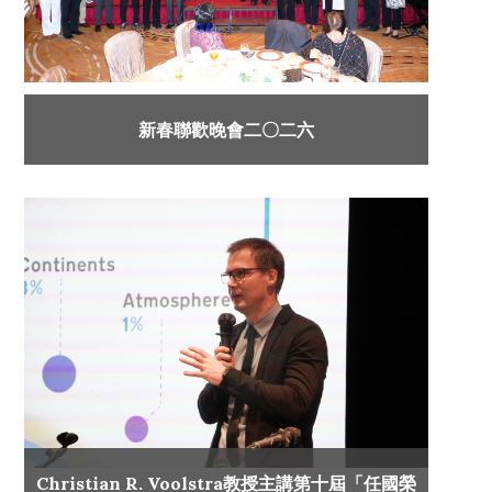
新春聯歡晚會二〇二六
Christian R. Voolstra教授主講第十屆「任國榮