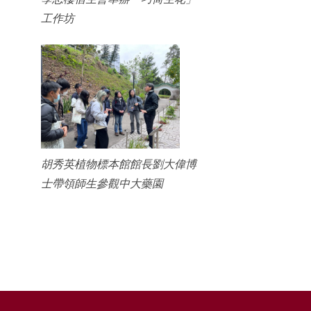
工作坊
胡秀英植物標本館館長劉大偉博
士帶領師生參觀中大藥園