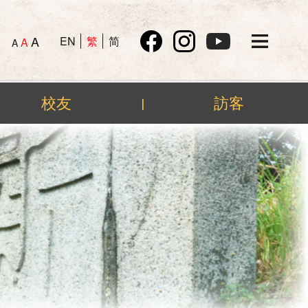
A
EN
繁
简
A
A
校友
訪客
|