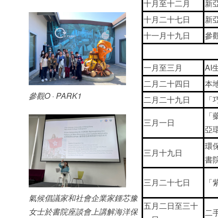
十月至十二月
新
十月二十七日
新
十一月十九日
參觀
一月至三月
A
二月二十四日
本
參觀O · PARK1
二月二十九日
「
「
三月一日
亞
環
三月十九日
書
三月二十七日
「
氣候倡議家和社會企業家鍾芯豫
五月二日至三十
女士於書院座談會上講解海洋保
二