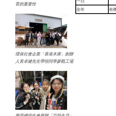
一日
育的重要性
全年
有
環保社會企業「香港木庫」創辦
人黃卓健先生帶領同學參觀工場
學思樓宿生會舉辦「巧筒生花」