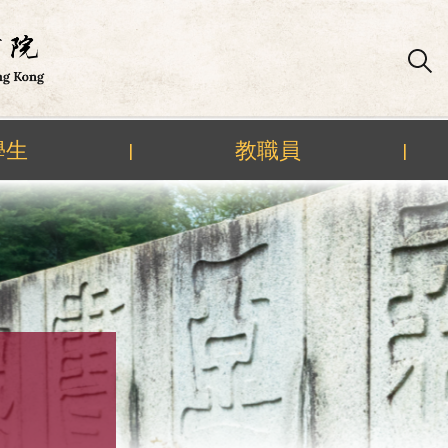
學生
教職員
|
|