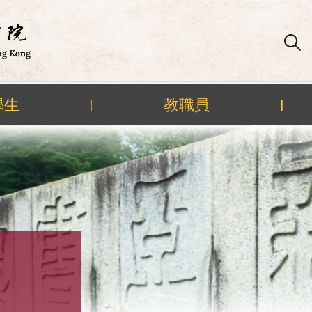
學生
教職員
|
|