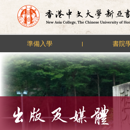
準備入學
書院
|
Skip
to
content