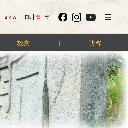
A
EN
繁
简
A
A
校友
訪客
|