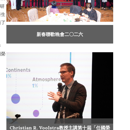
和研
醫生
顧了
新春聯歡晚會二〇二六
參
國榮
Christian R. Voolstra教授主講第十屆「任國榮