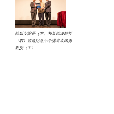
陳新安院長（左）和黃錦波教授
（右）致送紀念品予講者袁國勇
教授（中）