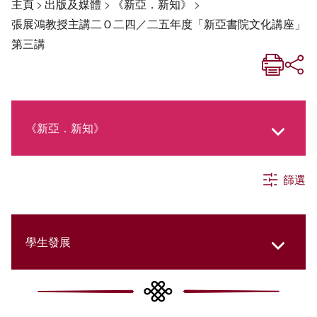
主頁
>
出版及媒體
>
《新亞．新知》
>
張展鴻教授主講二Ｏ二四／二五年度「新亞書院文化講座」
第三講
《新亞．新知》
篩選
《新亞生活月刊》
社交媒體專欄
學生發展
《新亞簡訊》
College Updates