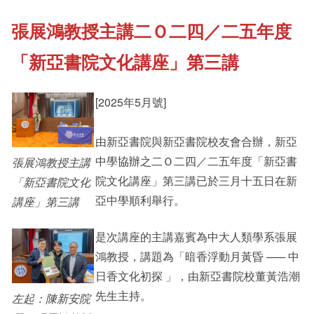
張展鴻教授主講二Ｏ二四／二五年度
《新亞書院概覽》
Cultural Topics
「新亞書院文化講座」第三講
其他書院出版
Staff Engagement
[2025年5月號]
新亞影集
由新亞書院與新亞書院校友會合辦，新亞
Alumni Connections
中學協辦之二Ｏ二四／二五年度「新亞書
張展鴻教授主講
院文化講座」第三講已於三月十五日在新
「新亞書院文化
影片庫
亞中學順利舉行。
講座」第三講
是次講座的主講嘉賓為中大人類學系張展
鴻教授，講題為「暗香浮動月黃昏 —─ 中
日香文化初探 」，由新亞書院校董黃浩潮
先生主持。
左起：陳新安院