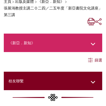
主頁
>
出版及媒體
>
《新亞．新知》
>
張展鴻教授主講二Ｏ二四／二五年度「新亞書院文化講座」
第三講
《新亞．新知》
篩選
《新亞生活月刊》
社交媒體專欄
校友聯繫
《新亞簡訊》
College Updates