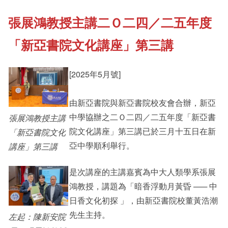
張展鴻教授主講二Ｏ二四／二五年度
《新亞書院概覽》
Cultural Topics
「新亞書院文化講座」第三講
其他書院出版
Student Development
[2025年5月號]
新亞影集
由新亞書院與新亞書院校友會合辦，新亞
Staff Engagement
中學協辦之二Ｏ二四／二五年度「新亞書
張展鴻教授主講
院文化講座」第三講已於三月十五日在新
「新亞書院文化
影片庫
亞中學順利舉行。
講座」第三講
是次講座的主講嘉賓為中大人類學系張展
鴻教授，講題為「暗香浮動月黃昏 —─ 中
日香文化初探 」，由新亞書院校董黃浩潮
先生主持。
左起：陳新安院