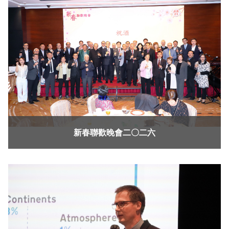
新春聯歡晚會二〇二六