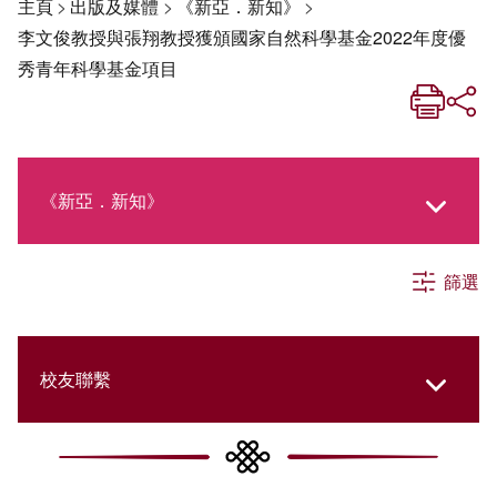
主頁
>
出版及媒體
>
《新亞．新知》
>
李文俊教授與張翔教授獲頒國家自然科學基金2022年度優
秀青年科學基金項目
《新亞．新知》
篩選
《新亞生活月刊》
社交媒體專欄
校友聯繫
《新亞簡訊》
College Updates