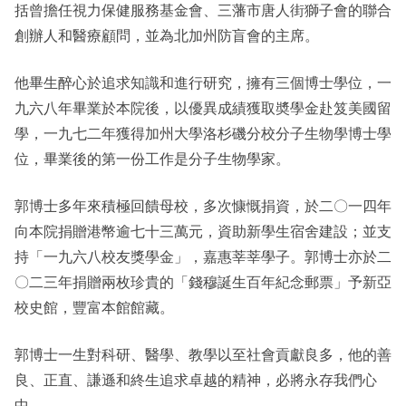
括曾擔任視力保健服務基金會、三藩市唐人街獅子會的聯合
創辦人和醫療顧問，並為北加州防盲會的主席。
他畢生醉心於追求知識和進行研究，擁有三個博士學位，一
九六八年畢業於本院後，以優異成績獲取奬學金赴笈美國留
學，一九七二年獲得加州大學洛杉磯分校分子生物學博士學
位，畢業後的第一份工作是分子生物學家。
郭博士多年來積極回饋母校，多次慷慨捐資，於二〇一四年
向本院捐贈港幣逾七十三萬元，資助新學生宿舍建設；並支
持「一九六八校友獎學金」，嘉惠莘莘學子。郭博士亦於二
〇二三年捐贈兩枚珍貴的「錢穆誕生百年紀念郵票」予新亞
校史館，豐富本館館藏。
郭博士一生對科研、醫學、教學以至社會貢獻良多，他的善
良、正直、謙遜和終生追求卓越的精神，必將永存我們心
中。