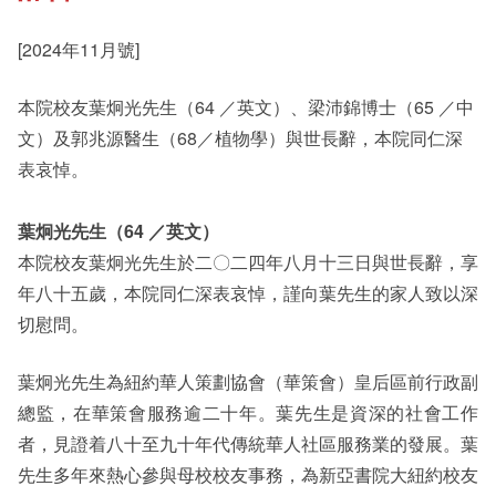
[2024年11月號]
其他書院出版
Staff Engagement
本院校友葉炯光先生（64 ／英文）、梁沛錦博士（65 ／中
文）及郭兆源醫生（68／植物學）與世長辭，本院同仁深
新亞影集
Alumni Connections
表哀悼。
葉炯光先生（64 ／英文）
影片庫
本院校友葉炯光先生於二〇二四年八月十三日與世長辭，享
年八十五歲，本院同仁深表哀悼，謹向葉先生的家人致以深
切慰問。
葉炯光先生為紐約華人策劃協會（華策會）皇后區前行政副
總監，在華策會服務逾二十年。葉先生是資深的社會工作
者，見證着八十至九十年代傳統華人社區服務業的發展。葉
先生多年來熱心參與母校校友事務，為新亞書院大紐約校友