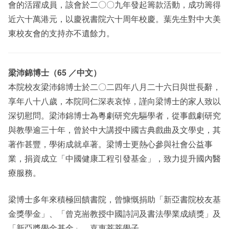
會的活躍成員，該會於二〇〇九年發起籌款活動，成功籌得
近六十萬港元，以慶祝書院六十周年校慶。葉先生對中大美
東校友會的支持亦不遺餘力。
梁沛錦博士（65 ／中文）
本院校友梁沛錦博士於二〇二四年八月二十六日與世長辭，
享年八十八歲，本院同仁深表哀悼，謹向梁博士的家人致以
深切慰問。梁沛錦博士為粵劇研究先驅學者，從事戲劇研究
與教學逾三十年，曾於中大講授中國古典戲曲及文學史，其
著作甚豐，學術成就卓著。梁博士更熱心參與社會公益事
業，捐資成立「中國健康工程引發基金」，致力提升國內醫
療服務。
梁博士多年來積極回饋書院，曾慷慨捐助「新亞書院校友基
金獎學金」、「曾克耑教授中國詩詞及書法學業成績獎」及
「新亞獎學金基金」，嘉惠莘莘學子。