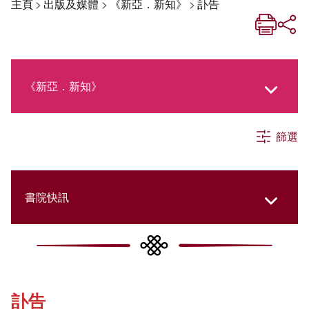
主頁
>
出版及媒體
>
《新亞．新知》
>
訃告
《新亞．新知》
篩選
《新亞生活月刊》
社交媒體專欄
書院快訊
《新亞簡訊》
Cultural Topics
訃告
《新亞書院概覽》
Student Development