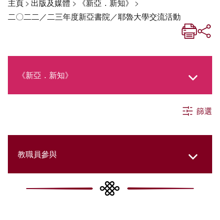
主頁
>
出版及媒體
>
《新亞．新知》
>
二〇二二／二三年度新亞書院／耶魯大學交流活動
《新亞．新知》
篩選
《新亞生活月刊》
社交媒體專欄
教職員參與
《新亞簡訊》
College Updates