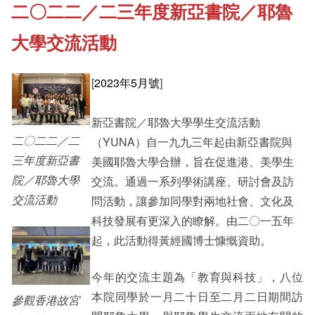
二〇二二／二三年度新亞書院／耶魯
《新亞書院概覽》
Cultural Topics
大學交流活動
其他書院出版
Student Development
[
2023年5月號
]
新亞影集
新亞書院／耶魯大學學生交流活動
Alumni Connections
二〇二二／二
（YUNA）自一九九三年起由新亞書院與
三年度新亞書
美國耶魯大學合辦，旨在促進港、美學生
影片庫
院／耶魯大學
交流。通過一系列學術講座、研討會及訪
交流活動
問活動，讓參加同學對兩地社會、文化及
科技發展有更深入的瞭解。由二〇一五年
起，此活動得黃經國博士慷慨資助。
今年的交流主題為「教育與科技」，八位
本院同學於一月二十日至二月二日期間訪
參觀香港故宮