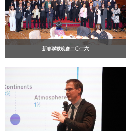
新春聯歡晚會二〇二六