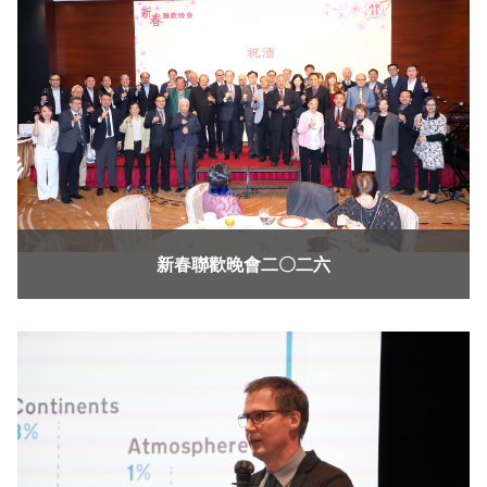
新春聯歡晚會二〇二六