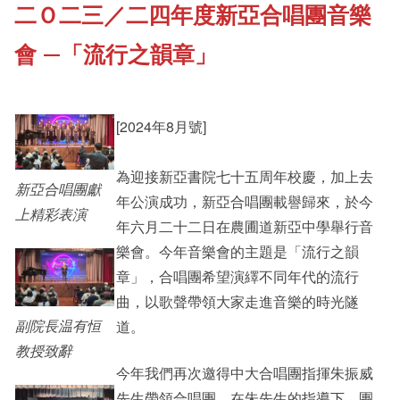
二Ｏ二三／二四年度新亞合唱團音樂
《新亞書院概覽》
Cultural Topics
會 —「流行之韻章」
其他書院出版
Student Development
[2024年8月號]
新亞影集
Alumni Connections
為迎接新亞書院七十五周年校慶，加上去
新亞合唱團獻
年公演成功，新亞合唱團載譽歸來，於今
上精彩表演
影片庫
年六月二十二日在農圃道新亞中學舉行音
樂會。今年音樂會的主題是「流行之韻
章」，合唱團希望演繹不同年代的流行
曲，以歌聲帶領大家走進音樂的時光隧
副院長温有恒
道。
教授致辭
今年我們再次邀得中大合唱團指揮朱振威
先生帶領合唱團。在朱先生的指導下，團