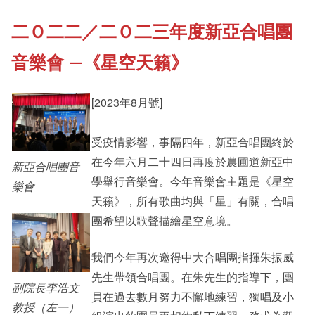
二Ｏ二二／二Ｏ二三年度新亞合唱團
《新亞書院概覽》
Cultural Topics
音樂會 —《星空天籟》
其他書院出版
Student Development
[2023年8月號]
新亞影集
受疫情影響，事隔四年，新亞合唱團終於
Staff Engagement
在今年六月二十四日再度於農圃道新亞中
新亞合唱團音
學舉行音樂會。今年音樂會主題是《星空
樂會
影片庫
天籟》，所有歌曲均與「星」有關，合唱
團希望以歌聲描繪星空意境。
我們今年再次邀得中大合唱團指揮朱振威
先生帶領合唱團。在朱先生的指導下，團
副院長李浩文
員在過去數月努力不懈地練習，獨唱及小
教授（左一）