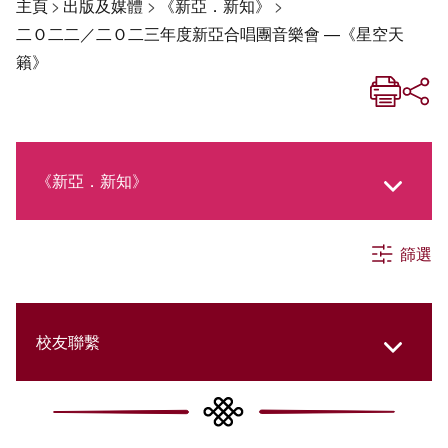
主頁
>
出版及媒體
>
《新亞．新知》
>
二Ｏ二二／二Ｏ二三年度新亞合唱團音樂會 —《星空天
籟》
《新亞．新知》
篩選
《新亞生活月刊》
社交媒體專欄
校友聯繫
《新亞簡訊》
College Updates