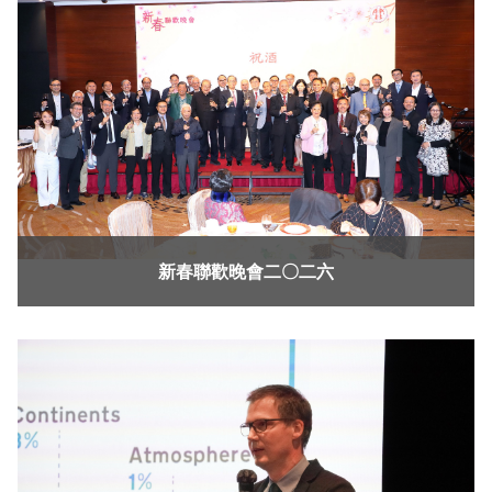
新春聯歡晚會二〇二六