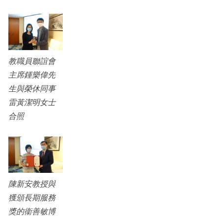
教職員聯誼會
主席鍾樂偉先
生與榮休同事
雷黃潔明女士
合照
陳新安教授與
獲頒長期服務
獎的衞善敏博