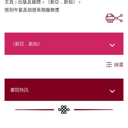
主頁
>
出版及媒體
>
《新亞．新知》
>
惜別午宴及頒授長期服務獎
《新亞．新知》
篩選
《新亞生活月刊》
社交媒體專欄
書院快訊
《新亞簡訊》
Cultural Topics