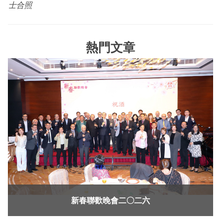
士合照
熱門文章
新春聯歡晚會二〇二六