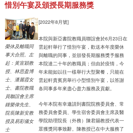
惜別午宴及頒授長期服務獎
《新亞書院概覽》
Student Development
[2022年8月號]
其他書院出版
Staff Engagement
本院與新亞書院教職員聯誼會於6月23日在
榮休及離職同
雲起軒舉行了惜別午宴，歡送本年度榮休
新亞影集
Alumni Connections
事大合照。左
與離職的同事，並頒發長期服務獎予服務
起：黃宣穎教
本院達二十年的教職員；但由於疫情，今
授、林思盈博
年未能如以往一樣舉行大型聚餐，只能在
影片庫
士、潘麗霞女
雲起軒貴賓房舉行小型惜別午宴，以答謝
士、書院教職
各同事多年來盡心盡力服務及貢獻。
員聯誼會主席
今年本院有幸邀請到書院院務委員會、常
鍾樂偉先生、
務委員會委員、學生宿舍委員會主席及醫
院長陳新安教
學院助理院長（外務）陳君賜教授代表一
授及易彩儀女
眾獲獎同事致辭。陳教授已在中大服務了
士