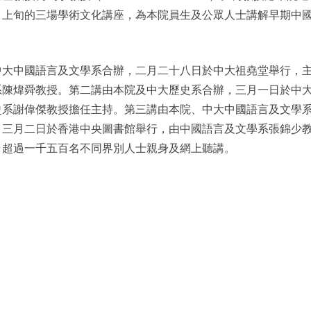
月上旬的三場學術文化講座，為本院員生及公眾人士講解早期中
中大中國語言及文學系合辦，二月二十八日於中大祖堯堂舉行，
系陳煒舜教授。第二講由本院及中大歷史系合辦，三月一日於中
史系謝偉傑教授擔任主持。第三講由本院、中大中國語言及文學
，三月二日於香港中央圖書館舉行，由中國語言及文學系張錦少
引超過一千五百名不同界別人士親身及網上聽講。