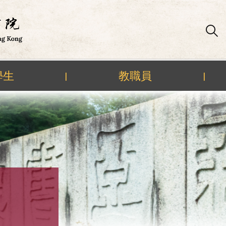
學生
教職員
|
|