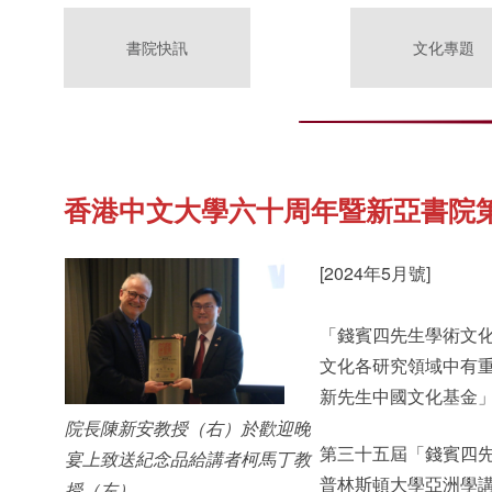
書院快訊
文化專題
香港中文大學六十周年暨新亞書院
[2024年5月號]
「錢賓四先生學術文
文化各研究領域中有
新先生中國文化基金
院長陳新安教授（右）於歡迎晚
第三十五屆「錢賓四
宴上致送紀念品給講者柯馬丁教
普林斯頓大學亞洲學講座教
授（左）