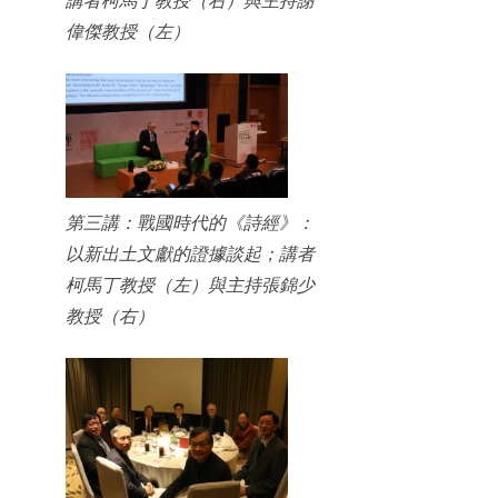
偉傑教授（左）
第三講：戰國時代的《詩經》：
以新出土文獻的證據談起；講者
柯馬丁教授（左）與主持張錦少
教授（右）