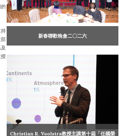
國的
主持
新春聯歡晚會二〇二六
大邵
系及
教授
Christian R. Voolstra教授主講第十屆「任國榮