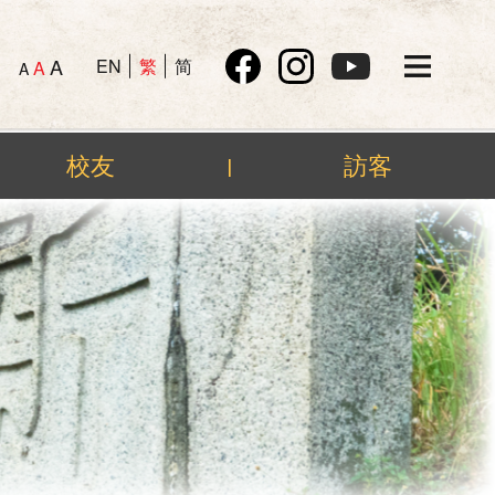
A
EN
繁
简
A
A
校友
訪客
|