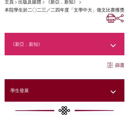
主頁
>
出版及媒體
>
《新亞．新知》
>
本院學生於二〇二三／二四年度「文學中大」徵文比賽獲獎
《新亞．新知》
篩選
《新亞生活月刊》
社交媒體專欄
學生發展
《新亞簡訊》
College Updates