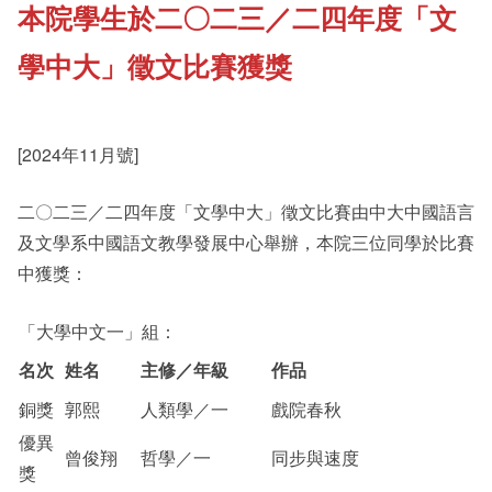
本院學生於二〇二三／二四年度「文
《新亞書院概覽》
Cultural Topics
學中大」徵文比賽獲獎
其他書院出版
Staff Engagement
[2024年11月號]
新亞影集
Alumni Connections
二〇二三／二四年度「文學中大」徵文比賽由中大中國語言
及文學系中國語文教學發展中心舉辦，本院三位同學於比賽
中獲獎：
影片庫
「大學中文一」組：
名次
姓名
主修／年級
作品
銅獎
郭熙
人類學／一
戲院春秋
優異
曾俊翔
哲學／一
同步與速度
獎