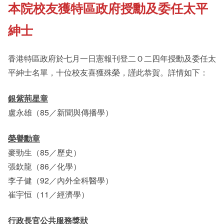
本院校友獲特區政府授勳及委任太平
《新亞書院概覽》
Cultural Topics
紳士
其他書院出版
Staff Engagement
香港特區政府於七月一日憲報刊登二Ｏ二四年授勳及委任太
平紳士名單，十位校友喜獲殊榮，謹此恭賀。詳情如下：
新亞影集
Alumni Connections
銀紫荊星章
盧永雄（85／新聞與傳播學）
影片庫
榮譽勳章
麥勁生（85／歷史）
張欽龍（86／化學）
李子健（92／內外全科醫學）
崔宇恒（11／經濟學）
行政長官公共服務獎狀