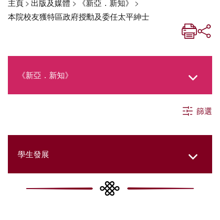
主頁
>
出版及媒體
>
《新亞．新知》
>
本院校友獲特區政府授勳及委任太平紳士
《新亞．新知》
篩選
《新亞生活月刊》
社交媒體專欄
學生發展
《新亞簡訊》
College Updates