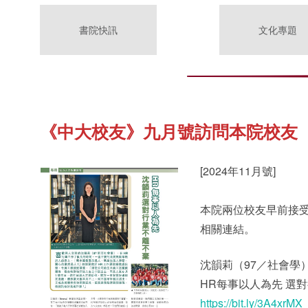
書院快訊
文化專題
《中大校友》九月號訪問本院校友
[2024年11月號]
本院兩位校友早前接
相關連結。
沈韻莉（97／社會學
HR每事以人為先 選
https://bit.ly/3A4xrMX