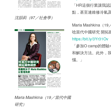
「HR這個行業讓我
點，甚至連維修冷氣
沈韻莉（97／社會學）
Maria Mashkina
唸當代中國研究 開拓
https://bit.ly/3Yr31Ov
「參加O camp的體驗
和解決方法。此外，
惱。」
Maria Mashkina（19／當代中國
研究）