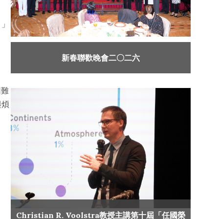
。」
新春聯歡晚會二〇二六
困難
與煩
Christian R. Voolstra教授主講第十屆「任國榮