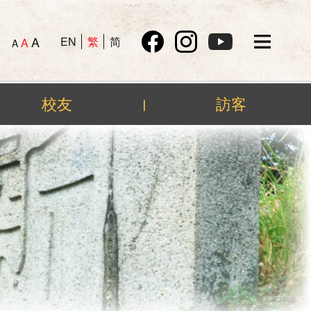
A
EN
繁
简
A
A
校友
訪客
|