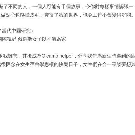
認識了不同的人，一個人可能有千個故事，令你對每樣事情認識一
及做點心也略懂皮毛，豐富了我的世界，也令工作不會變得沉悶
（19／當代中國研究）
國際視野 俄羅斯女子以香港為家
令我難忘，其後成為O camp helper，分享我作為新生時遇到的
我很懷念在女生宿舍學思樓的快樂日子，女生們在合一亭談夢想