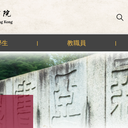
學生
教職員
|
|