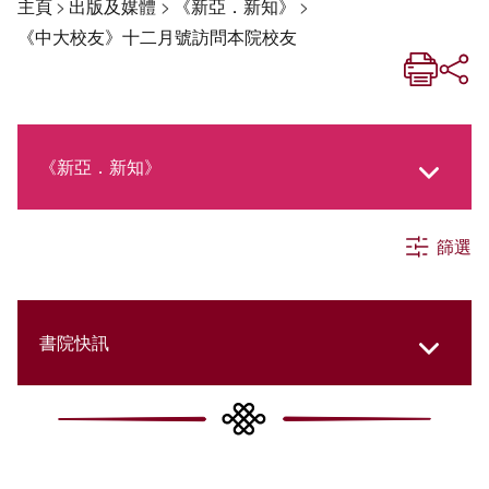
主頁
>
出版及媒體
>
《新亞．新知》
>
《中大校友》十二月號訪問本院校友
《新亞．新知》
篩選
《新亞生活月刊》
社交媒體專欄
書院快訊
《新亞簡訊》
Cultural Topics