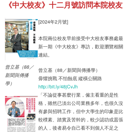
《中大校友》十二月號訪問本院校友
《新亞書院概覽》
Student Development
[2024年2月號]
其他書院出版
Staff Engagement
本院兩位校友早前接受中大校友事務處最
新一期《中大校友》專訪，歡迎瀏覽相關
新亞影集
Alumni Connections
連結。
曾立基（88／
曾立基（88／新聞與傳播學）
影片庫
新聞與傳播
毋懼挑戰 不怕蝕底 縱橫公關路
學）
http://bit.ly/48jCvJh
「不論從事甚麼行業，僱主看重的是性
格，雖然已淡出公司業務多年，也很久沒
有參與招聘工作，但中大學生的印象是比
較樸素、踏實及苦幹的，較少認叻或囂張
的人，後者易令自己看不到個人不足之