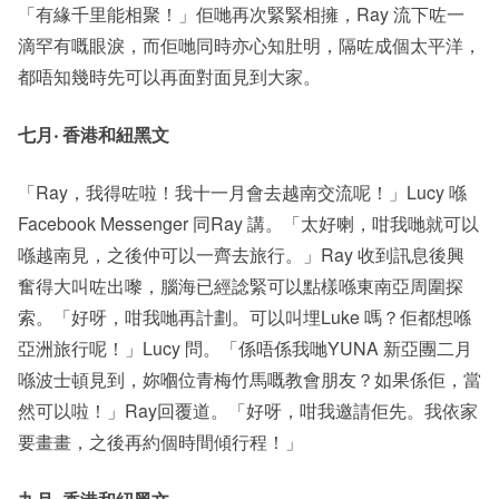
「有緣千里能相聚！」佢哋再次緊緊相擁，Ray 流下咗一
滴罕有嘅眼淚，而佢哋同時亦心知肚明，隔咗成個太平洋，
都唔知幾時先可以再面對面見到大家。
七月‧ 香港和紐黑文
「Ray，我得咗啦！我十一月會去越南交流呢！」Lucy 喺
Facebook Messenger 同Ray 講。「太好喇，咁我哋就可以
喺越南見，之後仲可以一齊去旅行。」Ray 收到訊息後興
奮得大叫咗出嚟，腦海已經諗緊可以點樣喺東南亞周圍探
索。「好呀，咁我哋再計劃。可以叫埋Luke 嗎？佢都想喺
亞洲旅行呢！」Lucy 問。「係唔係我哋YUNA 新亞團二月
喺波士頓見到，妳嗰位青梅竹馬嘅教會朋友？如果係佢，當
然可以啦！」Ray回覆道。「好呀，咁我邀請佢先。我依家
要畫畫，之後再約個時間傾行程！」