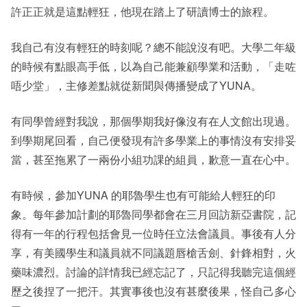
許正正就是這點輕狂，他現在踏上了研讀博士的旅程。
我自己有沒有輕狂的時刻呢？總不能說沒有吧。大學二年級
的時候有點眼高手低，以為自己能兼顧學業和活動，「走咗
唔少堂」，主修差點就從新聞與傳播變成了YUNA。
有同學曾經對我說，那個學期我好像沒有在人文館出現過。
到學期尾回看，自己便發現有許多學業上的事情沒有安排妥
當，甚至拖累了一兩份小組功課的組員，歉意一直在心中。
有時候，參加YUNA 的耶魯學生也有可能給人輕狂的印
象。每年參加計劃的耶魯同學都會在三月回訪新亞書院，記
得有一年的行程包括會見一位時任立法會議員。事後有人分
享，有美國學生和議員就不同議題唇槍舌劍、針鋒相對，火
藥味濃烈。討論的詳情我已經忘記了，只記得我聽完這個經
歷之後捏了一把汗。其實事後也沒有甚麼後果，怪自己多心