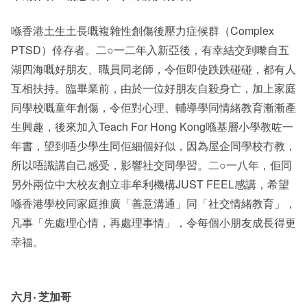
喺香港土生土長嘅複雜性創傷後壓力症候群（Complex
PTSD）倖存者。二○一二年入新亞後，有幸結交到嚟自五
湖四海嘅好朋友、職員同老師，令佢即使跌跌碰碰，都有人
互相扶持。臨畢業前，由於一位好朋友自殺身亡，加上家庭
同學校嘅童年創傷，令佢對心理、輔導學同情緒教育漸漸產
生興趣，後來加入Teach For Hong Kong喺基層小學教咗一
年書，望到唔少學生同佢細個好似，因為屋企同學校冇教，
所以唔識講自己感受，影響社交同學習。二○一八年，佢同
另外兩位中大校友創立非牟利機構JUST FEEL感講，希望
喺香港學校同家庭推廣「善意溝通」同「社交情緒教育」，
凡事「先處理心情，再處理事情」，令每個小朋友成長得更
幸福。
六月‧ 芝加哥