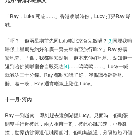
九月‧ 香港和紐黑文
「Ray，Luke 死咗……」香港凌晨時份，Lucy 打畀Ray 爆
喊。
「吓？！佢兩星期前先同Lulu喺北京食完飯喎？
[3]
同埋我哋
唔係上星期先約好年底一齊去東南亞旅行咩？」Ray 好震
驚地問。「係，我都唔知點解，佢本來仲好地地，點知佢一
返到哈佛就喺宿舍自殺死咗
[4]
……嗚嗚嗚……」Lucy一喊
就喊咗三十分鐘。Ray 都唔知講咩好，淨係識得靜靜地
聽。嗰一晚，Ray 通宵喺線上陪住 Lucy。
十一月‧ 河內
Ray 一到越南，即刻趕去還劍湖搵Lucy。見面時，佢哋張
開雙手行近彼此，兩人相擁一刻，彼此心跳加速，小鹿亂
撞，世界彷彿得返佢哋兩個咁。佢哋無諗過，分隔短短四個