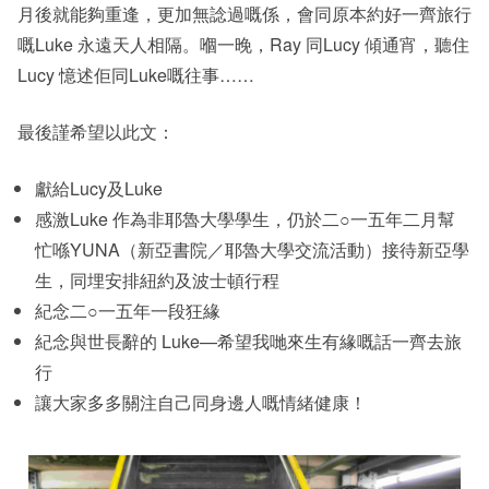
月後就能夠重逢，更加無諗過嘅係，會同原本約好一齊旅行
嘅Luke 永遠天人相隔。嗰一晚，Ray 同Lucy 傾通宵，聽住
Lucy 憶述佢同Luke嘅往事……
最後謹希望以此文：
獻給Lucy及Luke
感激Luke 作為非耶魯大學學生，仍於二○一五年二月幫
忙喺YUNA（新亞書院／耶魯大學交流活動）接待新亞學
生，同埋安排紐約及波士頓行程
紀念二○一五年一段狂緣
紀念與世長辭的 Luke—希望我哋來生有緣嘅話一齊去旅
行
讓大家多多關注自己同身邊人嘅情緒健康！