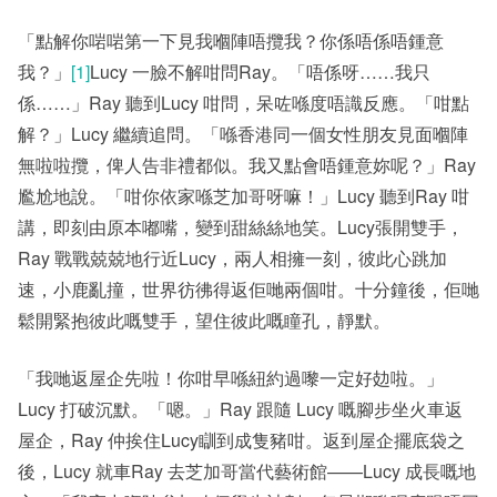
「點解你啱啱第一下見我嗰陣唔攬我？你係唔係唔鍾意
我？」
[1]
Lucy 一臉不解咁問Ray。「唔係呀……我只
係……」Ray 聽到Lucy 咁問，呆咗喺度唔識反應。「咁點
解？」Lucy 繼續追問。「喺香港同一個女性朋友見面嗰陣
無啦啦攬，俾人告非禮都似。我又點會唔鍾意妳呢？」Ray
尷尬地說。「咁你依家喺芝加哥呀嘛！」Lucy 聽到Ray 咁
講，即刻由原本嘟嘴，變到甜絲絲地笑。Lucy張開雙手，
Ray 戰戰兢兢地行近Lucy，兩人相擁一刻，彼此心跳加
速，小鹿亂撞，世界彷彿得返佢哋兩個咁。十分鐘後，佢哋
鬆開緊抱彼此嘅雙手，望住彼此嘅瞳孔，靜默。
「我哋返屋企先啦！你咁早喺紐約過嚟一定好攰啦。」
Lucy 打破沉默。「嗯。」Ray 跟隨 Lucy 嘅腳步坐火車返
屋企，Ray 仲挨住Lucy瞓到成隻豬咁。返到屋企擺底袋之
後，Lucy 就車Ray 去芝加哥當代藝術館——Lucy 成長嘅地