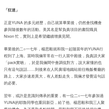
「
狂迷
」
正是YUNA 的多元經歷，自己就算畢業後，仍然會找機會
參與隨後數年的活動。美其名是幫負責項目的書院職員
Nixon 忙，實則上是希望繼續增廣見聞。
畢業後的二○一七年，楊思毅就和我一起隨當年的YUNA行
程到了上海。當時我倆常常在一行人當中殿後，負責請大家
「pack實啲」，於是我倆間中會調侃對方，說大家懂的也
只有這句說話……到後來在人民廣場地鐵站前往晚飯餐廳的
路上，大家步速差異大，有人差點走失，我倆才發覺這句話
的必要。
翌年，或許是意識到傳承的重要，有一位二○一七年參加過
YUNA的耶魯同學也重回新亞，給了他、楊思毅和我三人聚