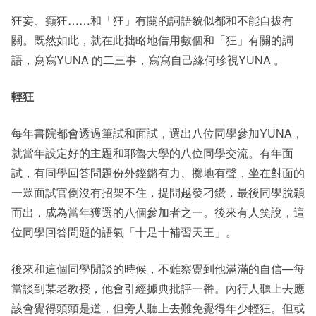
狂妄、癲狂……和「狂」有關的詞語貌似都和不能自拔有
關。既然如此，就在此拙略地借用數個和「狂」有關的詞
語，寫寫YUNA 的二三事，寫寫自己緣何珍視YUNA 。
輕狂
每年書院都會透過筆試和面試，選出八位同學參加YUNA，
就當年設定好的主題和耶魯大學的八位同學交流。有年面
試，有同學回答問題份外鏗鏘有力、擲地有聲，坐在對面的
一眾面試官倒沒有招架不住，提問越發刁鑽，最後同學脫穎
而出，成為當年獲選的八個參加者之一。後來有人笑說，這
位同學回答問題的語氣「十足十補習天王」。
後來和這個同學閒談的時候，不難察覺到他滿滿的自信—每
當談到某老教授，他會引經據典批評一番。內行人聽上去應
該會覺得頭頭是道，但旁人聽上去難免覺得年少輕狂。但或