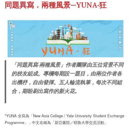
同題異寫．兩種風景—YUNA‧狂
《新亞書院概覽》
Our History Gallery
其他書院出版
Fellows of the College
新亞影集
New Asianships
「同題異寫‧兩種風景」作者團隊由五位背景不同
的校友組成。專欄每期設一題目，由兩位作者各
影片庫
出機杼，自由發揮。五人輪流執筆，每次不同組
合，期盼刷出寫作的新火花。
*YUNA 全寫為「New Asia College / Yale University Student Exchange
Programme」，中文名稱為「新亞書院／耶魯大學交流活動」