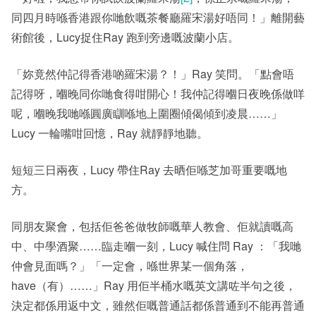
同四月時喺香港跟你哋飲嘅茶餐廳羅宋湯好唔同！」離開藝
術館後，Lucy捉住Ray 跑到旁邊嘅波蘭小店。
「妳竟然仲記得香港啲羅宋湯？！」Ray 笑問。「點會唔
記得呀，嗰晚同你哋食得咁開心！我仲記得嗰日夜晚係做咩
呢，嗰晚我哋喺圓廣瞓喺地上圍圈傾偈傾到凌晨……」
Lucy 一輪嘴咁回憶，Ray 就靜靜地聽。
短短三日兩夜，Lucy 帶住Ray 去晒佢喺芝加哥重要嘅地
方。
同朋友聚會，包括佢爸爸做牧師嘅華人教會、佢就讀嘅高
中、中學酒聚……臨走嗰一刻，Lucy 喊住問 Ray ：「我哋
仲會見面嗎？」「一定會，喺世界某一個角落，
have（有）……」Ray 用佢半桶水嘅英文講咗半句之後，
決定都係用返中文，雖然佢嘅普通話都係普通到不能再普通