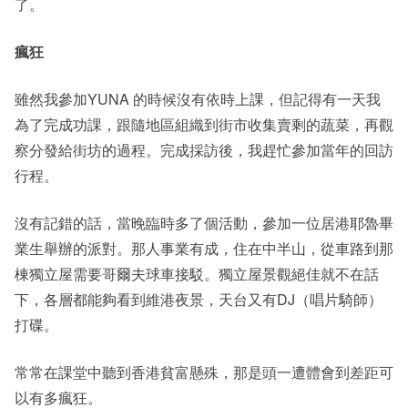
了。
瘋狂
雖然我參加YUNA 的時候沒有依時上課，但記得有一天我
為了完成功課，跟隨地區組織到街市收集賣剩的蔬菜，再觀
察分發給街坊的過程。完成採訪後，我趕忙參加當年的回訪
行程。
沒有記錯的話，當晚臨時多了個活動，參加一位居港耶魯畢
業生舉辦的派對。那人事業有成，住在中半山，從車路到那
棟獨立屋需要哥爾夫球車接駁。獨立屋景觀絕佳就不在話
下，各層都能夠看到維港夜景，天台又有DJ（唱片騎師）
打碟。
常常在課堂中聽到香港貧富懸殊，那是頭一遭體會到差距可
以有多瘋狂。