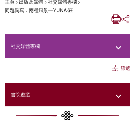
主頁
>
出版及媒體
>
社交媒體專欄
>
同題異寫．兩種風景—YUNA‧狂
社交媒體專欄
篩選
《新亞生活月刊》
《新亞．新知》
書院遊蹤
《新亞簡訊》
New Asia Then and Now