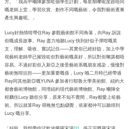
方。「我高中嗰陣參加咗個學生計劃，每星期嚟呢度跟唔同
嘅老師上堂，學習欣賞、創作不同嘅藝術，令我對藝術逐漸
產生興趣呢。」
Lucy好熱情咁帶住Ray 參觀藝術館不同角落，向Ray 訴說
佢嘅成長故事。Ray 盡力地聽Lucy 快到好似子彈咁嘅英
文，理解、吸收、嘗試記住——其實佢已經好攰，加上中學
視藝科老師早已摧毀咗佢對藝術嘅喜好，所以對佢嚟講都唔
容易。不過好彩佢入新亞之後受藝術系嘅朋友感染，慢慢對
藝術無咁抗拒——更加重要嘅係，Lucy 喺二月時已經帶過
Ray同其他新亞嘅YUNA 參加者行耶魯大學美術館、紐約大
都會藝術博物館，同埋紐約現代藝術博物館。Ray 嗰陣全
程黐住Lucy 聽佢分享，原來不知不覺間，Ray都愛上咗藝
術。所以就算Ray 尋晚無乜點瞓覺，依家都仲可以聽得到
Lucy 嘅分享。
「好啦，我想帶你試飲波蘭羅宋湯
[2]
，係正宗嘅羅宋湯，