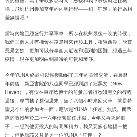
舊的機會。為了爭取多點時間，思毅和我下班後就趕往機
場，飛到杭州參加當年的內地行程——和「狂迷」的行為相
差無幾吧？
當時內地已經盛行共享單車，所以在杭州最後一晚的時候，
我們三個人才有機會在凌晨租來代步工具，夜遊西湖，欣賞
風景之餘，更加可以分享個人近況和遇到的困難。經過三年
疫情，現在更加明白到當時的可貴和奢侈。
今年YUNA 終於可以恢復斷絕了三年的實體交流，在農曆
年前後，新亞書院的八位同學已經到訪了紐黑文（New
Haven），有位在東岸唸博士的前參加者得悉紐黑文的行程
過後，專門抽了整個週末，坐了八個小時來回火車，就是希
望見今年的參加者一面，應該是YUNA「狂迷」無誤。而帶
隊的教授早於二○一六年便曾擔任此職，今年又再挑起擔
子；一想到他要投入的時間和精力，我又要多心地捏一把
汗，但他應該又算是另一位YUNA「狂迷」？