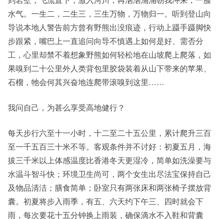
水气。一生二，二生三，三生万物，万物归一。听到登山向
导说本地人警告前方曾有野熊出没痕迹，行动上蹑手蹑脚快
步跟紧，嘴巴上一直追问向导不慎遇上如何是好、需否分
工，心里却禁不着想象野熊如何轻松地在山坡爬上爬落，如
果嗅到二十公里外人类背包里胶袋装着从山下带来的苹果、
石榴，牠会何其兴奋地连爬带滚嗅到这里……
我问自己，为甚么享受高地健行？
每天步行六至十一小时，十二至二十五公里，累计爬升三百
至一千五百三十米不等。客观条件并不讨好：初夏五月，海
拔三千米以上体感温度比香港冬天更湿冷，简单如洗澡要与
水温斗智斗快；环境卫生尚可，两个女生出尽法宝保持自己
及物品清洁；膳食简单；卧室只有两张床和两张椅子摆放背
囊。初夏将步入雨季，有五、六天约下午三、四时就会下
雨，每次要花十五分钟换上雨装，确保滴水不入鞋和背囊