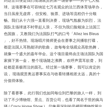
到达翌日便是我们现场观赏的第一场赛事——男子七人榄
球。这项赛事在可容纳近七万名观众的法兰西体育场举办，
当日虽座无虚席， 但安检、验票、进场等流程仍十分顺
畅。我们从十六强一直看到决赛， 现场气氛极为炽烈， 法
国队主场球迷不时带起人浪， 不但为我们脸颊涂上法国三
色国旗， 又教我们为法国队打气的口号「Allez les Bleus
」，好不热情。现场唱片骑师更会在赛事之间播歌打碟，
都是法国人耳熟能详的歌曲， 故每每全场观众高歌热舞，
就像一个盛大的嘉年华会。这个项目最终由主场法国队为国
家摘下第一金， 整个现场随之沸腾， 欢呼声震耳欲聋， 到
处都是喜极而泣的面孔。经过第一场赛事， 我可以肯定的
说， 现场观赏奥运赛事实在与收看转播相差太远，真的十
分值得体验。
除了看赛事， 此行我们也如同每位到巴黎的旅人一样， 到
访了不少博物馆、景点、百货公司，也看了闻名于世的疯马
骚 ( Crazy Horse Show )。印象最深刻的是橘园博物馆展出