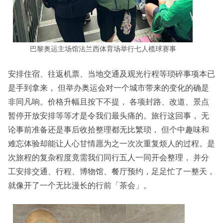
巴黎奥运主场馆法兰西体育场举行七人榄球赛事
安排住宿、往返机票、当地交通及观光行程等琐碎事项本已
是手到拿来， 但举办奥运会对一个城市带来的变化的确是
非同凡响。价格升幅且按下不提， 各项封路、改道、景点
暂停开放安排等等才是令我们最头痛的。旅行这回事， 无
论事前准备还是事后收拾整理都无比繁琐， 但个中趣味和
难忘体验却能让人心甘情愿为之一次次重复烦人的过程。是
次旅程的复杂程度竟需我们同行五人一同开会整理， 并分
工安排交通、行程、博物馆、餐厅预约，足足忙了一整天，
就像开了一个无比漫长的行前「茶会」。