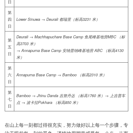
日
第
四
Lower Sinuwa
→
Deurali
都瑞里（标高
3231
米）
日
Deurali
→
Machhapuchare Base Camp
鱼尾峰基地营
MBC
（标
第
高
3703
米）
五
→
Annapurna Base Camp
安纳普纳峰基地营
ABC
（标高
4130
日
米）
第
六
Annapurna Base Camp
→
Bamboo
（标高
2310
米）
日
第
Bamboo
→
Jhinu Danda
吉努丹达
（标高
1760
米）→
上吉普车
七
点
→
波卡拉
Pokhara
（标高
850
米）
日
在山上每一刻都过得很充实，努力做好以上每一个步骤，专