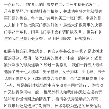
一点运气。巴黎奥运的门票早在二○ 二三年初开始发售，
只有提早登记电邮地址参与抽签， 并成功中签才能获得购
买门票的机会。每个账户共可购买三十张门票。幸运的是，
丈夫抽中了首批购买门票的好签！ 虽然大多数赛事的决赛
门票及开幕礼、闭幕礼门票不会在该阶段发售， 但旨在参
与的我们已是万分兴奋， 马上呼朋唤友、研究赛程。
如果有机会到现场观赛， 你会选择甚么赛事呢？ 是比拼速
度的游泳、径项；姿态优美的跳水、体操、韵律泳； 还是
紧张刺激的球类运动？ 经过一番挣扎， 我们一行五人最终
选择了男子七人榄球、男子篮球、女子排球、羽毛球、男子
花剑团体赛及乒乓球团体赛六项赛事。虽也对体操赛事十分
心动， 可是想到体操场馆中有多项赛事同时进行， 体操动
作又快得像闪电一般， 惟恐外行人如我们实无法在没有旁
述和动作慢镜回放的情况下， 看清各优秀运动员的表现，
所以最后还是选择了对赛制、技术等较为熟悉的球类运动，