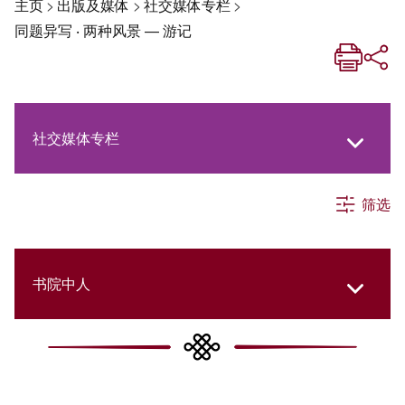
主页
>
出版及媒体
>
社交媒体专栏
>
同题异写 ‧ 两种风景 — 游记
社交媒体专栏
筛选
《新亚生活月刊》
《新亚．新知》
书院中人
《新亚简讯》
New Asia Then and Now