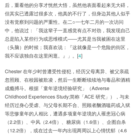
后，重看他的分享才恍然大悟，虽然他表面看起来无大碍，
但其实已透露过很多次，他真的不行了，但身边其他人似乎
没有觉察到问题的严重性。在二○一七年二月的一次访问
中，他说过：「我这辈子一直感觉有点不对劲，我发现自己
总是陷入某些行为或思维模式——尤其是当我被困在这里
（头脑）的时候；我喜欢说：『这就像是一个危险的街区，
我不应该独自在这里闲逛。』」。[
4
]
Chester 在年少时曾遭受性侵犯，经历父母离异、被父亲疏
忽照顾、在校园被欺凌，然后一生断断续续地与毒品和酒精
成瘾搏斗。根据「童年逆境经验研究」（Adverse
Childhood Experiences Study;简称「ACE 研究」），与未
经历过身心受虐、与父母长期不合、照顾者酗酒嗑药或入狱
等悲惨童年的人相比，遭遇多项童年逆境的人罹患冠心病
（2.2倍）、中风（2.4倍）、糖尿病（1.6倍）、企图自杀
（12.2倍），或在过去一年内出现两周以上心情忧郁（4.6