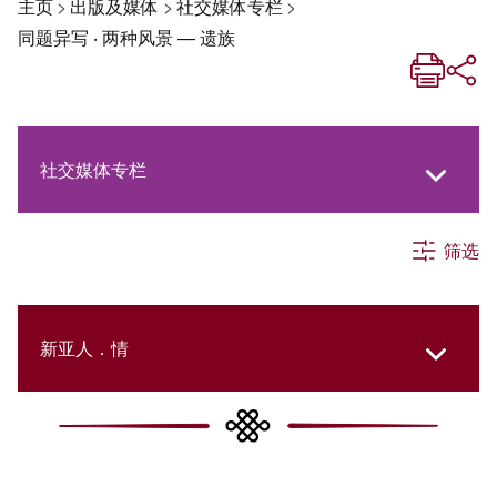
主页
>
出版及媒体
>
社交媒体专栏
>
同题异写 ‧ 两种风景 — 遗族
社交媒体专栏
筛选
《新亚生活月刊》
《新亚．新知》
新亚人．情
《新亚简讯》
New Asia Then and Now