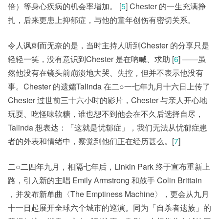
倍）等身心疾病的机会率增加。 [
5
] Chester 的一生充满挣
扎，后来更患上抑郁症，与他的童年创伤有密切关系。
令人讽刺而无奈的是，当时主持人听到Chester 的分享只是
轻轻一笑，没有意识到Chester 是在吶喊、求助 [
6
] ——虽
然他没有在镜头前崩溃地大哭、失控，但并不表示他没有
事。Chester 的遗孀Talinda 在二○一七年九月十六日上传了
Chester 过世前三十六小时的影片，Chester 与亲人开心地
玩耍、吃怪味软糖，谁也想不到他会在不久后选择自尽，
Talinda 想表达：「这就是忧郁症」，我们无法从忧郁症患
者的外表和情绪中，察觉到他们正在经历甚么。[
7
]
二○二四年九月，相隔七年后，Linkin Park 终于宣布重新上
路，引入新的主唱 Emily Armstrong 和鼓手 Colin Brittain
，并发布新单曲〈The Emptiness Machine〉，更会从九月
十一日起展开全球六个城市的巡演。同为「自杀者遗族」的