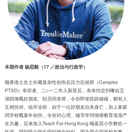
本期作者
杨思毅（
17
／政治与行政学）
喺香港土生土长嘅复杂性创伤后压力症候群（Complex
PTSD）幸存者。二○一二年入新亚后，有幸结交到嚟自五
湖四海嘅好朋友、职员同老师，令佢即使跌跌碰碰，都有人
互相扶持。临毕业前，由于一位好朋友自杀身亡，加上家庭
同学校嘅童年创伤，令佢对心理、辅导学同情绪教育渐渐产
生兴趣，后来加入Teach For Hong Kong 喺基层小学教咗一
年书，望到唔少学生同佢细个好似，因为屋企同学校冇教，