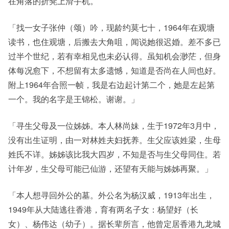
在角落的折凳上滑手机。
「找一女子张仲（颂）吟，现龄约莫七十，1964年在观塘
读书，也住观塘，后搬去大角咀，闻说她很迟婚。差不多已
过半个世纪，若有幸相见也未必认得。虽知机会渺茫，但身
体每况愈下，不想留有太多遗憾，知道是否尚在人间也好。
附上1964年合照一帧，我是右边起计第二个，她是左起第
一个。我的名字是王锦松。谢谢。」
「寻生父母及一位姊姊。本人林尚妹，生于1972年3月中，
没有出生证明，由一对林姓夫妇抚养。生父应该姓梁，生母
姓氏不详。姊姊该比我大四岁，不知是否与生父母同住。若
计年岁，生父母可能已仙游，还望有天能与姊姊再聚。」
「本人想寻回外公的墓。外公名为杨汉威，1913年出生，
1949年从大陆逃往香港，育有两名子女：杨望好（长
女）、杨伟达（幼子）。据长辈所言，他曾定居香港九龙城