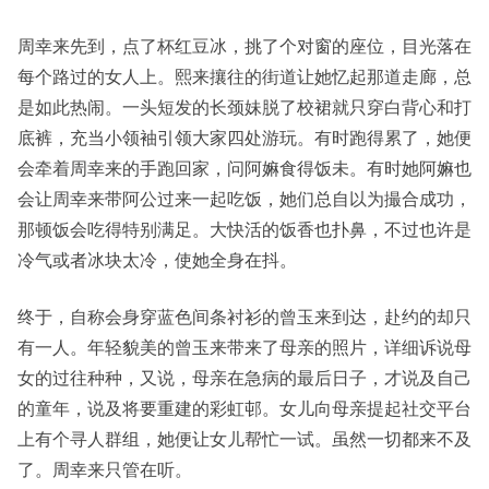
周幸来先到，点了杯红豆冰，挑了个对窗的座位，目光落在
每个路过的女人上。熙来攘往的街道让她忆起那道走廊，总
是如此热闹。一头短发的长颈妹脱了校裙就只穿白背心和打
底裤，充当小领袖引领大家四处游玩。有时跑得累了，她便
会牵着周幸来的手跑回家，问阿嫲食得饭未。有时她阿嫲也
会让周幸来带阿公过来一起吃饭，她们总自以为撮合成功，
那顿饭会吃得特别满足。大快活的饭香也扑鼻，不过也许是
冷气或者冰块太冷，使她全身在抖。
终于，自称会身穿蓝色间条衬衫的曾玉来到达，赴约的却只
有一人。年轻貌美的曾玉来带来了母亲的照片，详细诉说母
女的过往种种，又说，母亲在急病的最后日子，才说及自己
的童年，说及将要重建的彩虹邨。女儿向母亲提起社交平台
上有个寻人群组，她便让女儿帮忙一试。虽然一切都来不及
了。周幸来只管在听。