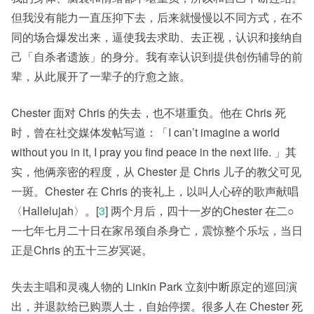
但我没有能力一直压抑下去，后来就慢慢以不同方式，在不
同的场合爆发出来，逼使我去求助、去正视，认识和接纳自
己「自杀者遗族」的身分。我有幸认识到提供创伤辅导的前
辈，从此展开了一辈子的疗愈之旅。
Chester 面对 Chris 的失去，也不堪重负。他在 Chris 死
时，曾在社交媒体发帖写道：「I can’t imagine a world
without you in it, I pray you find peace in the next life. 」其
实，他俩亲密的程度，从 Chester 是 Chris 儿子的教父可见
一斑。Chester 在 Chris 的丧礼上，以叫人心碎的歌声献唱
〈Hallelujah〉。[
3
] 两个月后，四十一岁的Chester 在二○
一七年七月二十日在家吊颈自杀身亡，震惊整个乐坛，当日
正是Chris 的五十三岁冥诞。
失去主唱和灵魂人物的 Linkin Park 立刻中断原定的巡回演
出，并退款给已购票人士，自始停摆。很多人在 Chester 死