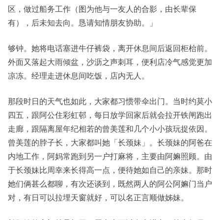
区，做过船务工作（图为他与一友人的合影，由长辈保
有），后未知去向。恳请知情朋友协助。」
够钟。她将电话塞进牛仔裤袋，离开休息间后返回柜枱前。
外面又落起大雨倾盆，沙沥之声刺耳，便利店冷气感觉更加
凉冻。经理走进休息间吃饭，店内无人。
那段时日的天气也如此，大家都习惯带伞出门。当时约莫小
四五，跟阿公住彩虹邨，每日放学回家后就会拉开铁闸跑出
走廊，跟隔离屋年纪相若的曾美莲和几个小小孩玩捉依因。
曾美莲的脖子长，大家都叫她「长颈妹」。长颈妹的阿爸在
内地工作，阿妈常跑到另一户打麻将，主要由阿嫲照顾。由
于长颈妹比周幸来长得高一点，便待她如自己的亲妹。那时
她们俩甚么都聊，有次还谈到，既然两人的阿公阿嫲门当户
对，有日可以拉埋天窗就好，可以名正言顺做姊妹。