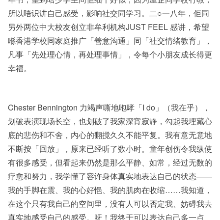
所以唔识讲自己感受，影响社交同学习。二○一八年，佢同
另外两位中大校友创立非牟利机构JUST FEEL 感讲，希望
喺香港学校同家庭推广「善意沟通」同「社交情绪教育」，
凡事「先处理心情，再处理事情」，令每个小朋友成长得更
幸福。
Chester Bennington 力竭声嘶地咆哮「I do」（我在乎），
划破表演现场长空，也划破了我家深宵寂静，勾起我埋藏心
底的悲伤和不舍，内心的翻搅久久不能平复。我有意无意地
不断按「回放」，原来已经听了数小时。童年创伤令我纵使
有很多感受，但看起来仍然是那么平静、如常，经过无数的
疗愈和努力，我学懂了容许身体真实地表达自己的状态——
我的手脚在震、我的心好悒、我的肌肉在收缩……我知道，
在这个只有我自己的空间里，没有人可以否定我、妨碍我去
真实地感受自己的感受。呀！我终于可以表达自己多一点