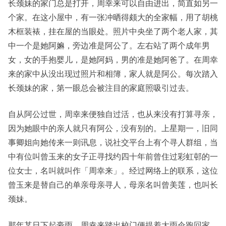
长颈妹的家门总是打开，周幸来可以自由进出，简直如另一
个家。在这小屋中，有一张冲晒得颇大的全家幅，用了胡桃
木框装裱，挂在屋的当眼处。照片中央坐了两个老人家，其
中一个是她阿嫲，旁边准是阿公了。左右站了两个成年男
女，女的手抱婴儿，是她阿妈，男的准是她阿爸了。在周幸
来的家中从没出现过照片和相簿，家人就是阿公。每次踏入
长颈妹的家，第一眼总会被注目的家庭照吸引过去。
自从阿公过世，周幸来便独自过活，也从来没有打算寻亲，
因为她眼中的亲人就只有阿公，没有别的。上星期一，旧同
事卿姐向她传来一则讯息，说社交平台上有个寻人群组，当
中有位叫曾玉来的女子正寻找约四十年前曾住过彩虹邨的一
位女士，名叫就叫作「周幸来」。经过网络上的联系，这位
曾玉来是替自己的单亲母亲寻人，母亲名叫曾美莲，也叫长
颈妹。
那年某日下起豪雨，周幸来踏出校门便提着大雨伞跑回家