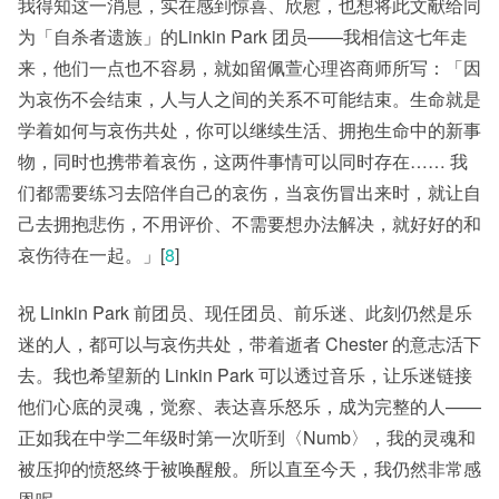
我得知这一消息，实在感到惊喜、欣慰，也想将此文献给同
为「自杀者遗族」的Linkin Park 团员——我相信这七年走
来，他们一点也不容易，就如留佩萱心理咨商师所写：「因
为哀伤不会结束，人与人之间的关系不可能结束。生命就是
学着如何与哀伤共处，你可以继续生活、拥抱生命中的新事
物，同时也携带着哀伤，这两件事情可以同时存在…… 我
们都需要练习去陪伴自己的哀伤，当哀伤冒出来时，就让自
己去拥抱悲伤，不用评价、不需要想办法解决，就好好的和
哀伤待在一起。」[
8
]
祝 Linkin Park 前团员、现任团员、前乐迷、此刻仍然是乐
迷的人，都可以与哀伤共处，带着逝者 Chester 的意志活下
去。我也希望新的 Linkin Park 可以透过音乐，让乐迷链接
他们心底的灵魂，觉察、表达喜乐怒乐，成为完整的人——
正如我在中学二年级时第一次听到〈Numb〉，我的灵魂和
被压抑的愤怒终于被唤醒般。所以直至今天，我仍然非常感