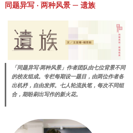
同题异写 ‧ 两种风景 — 遗族
《新亚书院概览》
Our History Gallery
其他书院出版
Campus Tour
新亚影集
Fellows of the College
「同题异写‧两种风景」作者团队由七位背景不同
影片库
的校友组成。专栏每期设一题目，由两位作者各
出机杼，自由发挥。七人轮流执笔，每次不同组
合，期盼刷出写作的新火花。