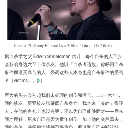
Chester 在 Jimmy Kimmel Live 中喊出「I do」（影片截图）
据自杀学之父 Edwin Shneidman 估计，每个自杀的人至少
会影响身边六至十位亲友。他以「自杀者遗族」称呼因自杀
事件而遭受痛苦的人，强调这些人本身也是自杀事件的受害
者（victims）。[
2
]
巨大的失去会勾起我们未处理的创伤和痛苦。二○一六年，
我的挚友、新亚校友张肇庭自杀身亡，我本来「冷静」得吓
人，在他的丧礼上也没有哭，还以为自己能够面对——后来
我才理解，原来自己是因为童年创伤，加上他的突然离去，
我的身体、脑袋和情绪都不堪重负，所以和自己中断连结。