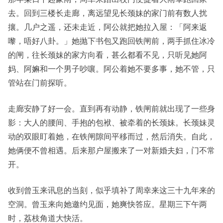
去。回到三楼长走廊，离远望见长颈妹的家门前有数人扰
攘。几户之遥，还未走近，阿公就把她拉入屋：「阿来返
嚟，唔好八卦。」她抛下书包又跑回铁闸前，两手抓住冰冷
的闸，往长颈妹的家方向看，甚么都看不见，只听见她阿
妈、阿嫲和一个男子吵嚷。阿公着她不要多事，她不管，只
管站在门前探听。
走廊安静了好一会。直到再有动静，铁闸前就出现了一些身
影：大人的腰间、手抱的包袱、被牵着的长颈妹。长颈妹灵
动的双眼盯着她，在铁闸隙间平移而过，然后消失。自此，
她俩便不曾相遇。后来那户屋搬来了一对新婚夫妇，门不常
开。
收到曾玉来讯息的当刻，似乎填补了周幸来这三十九年来的
空洞。曾玉来向她邀约见面，她爽快答应。星期三下午两
时，荔枝角道大快活。