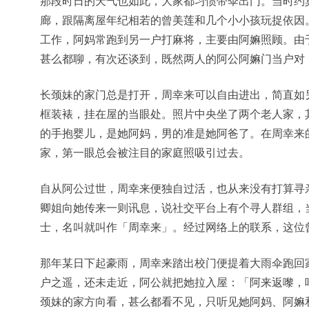
那段时日的天气也如此，大家都习惯带伞出门。当时约
廊，跟隔离屋年纪相若的曾美莲和几个小小孩玩捉依因
工作，阿妈常跑到另一户打麻将，主要由阿嫲照顾。由
甚么都聊，有次还谈到，既然两人的阿公阿嫲门当户对
长颈妹的家门总是打开，周幸来可以自由进出，简直如
框装裱，挂在屋的当眼处。照片中央坐了两个老人家，
的手抱婴儿，是她阿妈，男的准是她阿爸了。在周幸来
家，第一眼总会被注目的家庭照吸引过去。
自从阿公过世，周幸来便独自过活，也从来没有打算寻
卿姐向她传来一则讯息，说社交平台上有个寻人群组，
士，名叫就叫作「周幸来」。经过网络上的联系，这位
那年某日下起豪雨，周幸来踏出校门便提着大雨伞跑回
户之遥，还未走近，阿公就把她拉入屋：「阿来返嚟，
颈妹的家方向看，甚么都看不见，只听见她阿妈、阿嫲