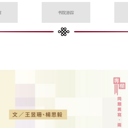
馆
书院游踪