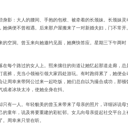
些身影：大人的腰间、手抱的包袱、被牵着的长颈妹。长颈妹灵
，她俩便不曾相遇。后来那户屋搬来了一对新婚夫妇，门不常开
来的空洞。曾玉来向她邀约见面，她爽快答应。星期三下午两时
落在每个路过的女人上。熙来攘往的街道让她忆起那道走廊，总
打底裤，充当小领袖引领大家四处游玩。有时跑得累了，她便会
会让周幸来带阿公过来一起吃饭，她们总自以为撮合成功，那顿
气或者冰块太冷，使她全身在抖。
却只有一人。年轻貌美的曾玉来带来了母亲的照片，详细诉说母
己的童年，说及将要重建的彩虹邨。女儿向母亲提起社交平台上
了。周幸来只管在听。