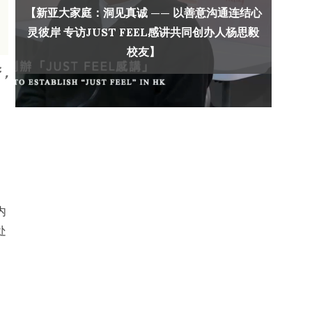
【新亚大家庭：洞见真诚 —— 以善意沟通连结心
灵彼岸 专访JUST FEEL感讲共同创办人杨思毅
校友】
，
内
处