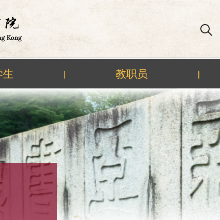
学生
教职员
|
|