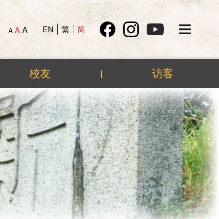
A
EN
繁
简
A
A
校友
访客
|