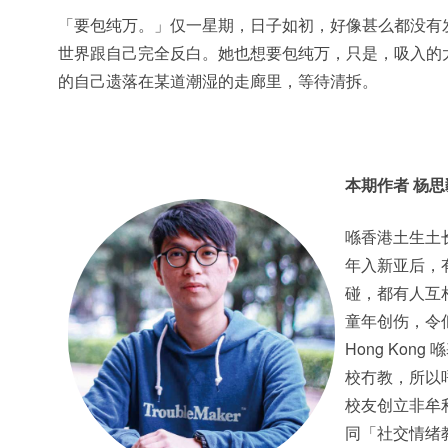
「要包纯万。」仅一星期，日子如初，好像甚么都没有
世界跟自己完全反白。她也想要包纯万，只是，吸入的
的自己遗落在某道潮湿的走廊里，等待清拆。
本期作者
杨思
喺香港土生土长
年入新亚后，
碰，都有人互
童年创伤，令佢
Hong Ko
校冇教，所以
校友创立非牟利
同「社交情绪