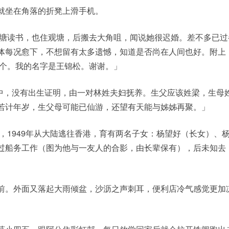
就坐在角落的折凳上滑手机。
观塘读书，也住观塘，后搬去大角咀，闻说她很迟婚。差不多已过
体每况愈下，不想留有太多遗憾，知道是否尚在人间也好。附上
一个。我的名字是王锦松。谢谢。」
月中，没有出生证明，由一对林姓夫妇抚养。生父应该姓梁，生母
若计年岁，生父母可能已仙游，还望有天能与姊姊再聚。」
生，1949年从大陆逃往香港，育有两名子女：杨望好（长女）、
过船务工作（图为他与一友人的合影，由长辈保有），后未知去
前。外面又落起大雨倾盆，沙沥之声刺耳，便利店冷气感觉更加