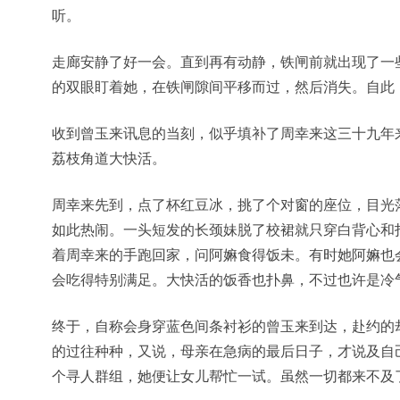
听。
走廊安静了好一会。直到再有动静，铁闸前就出现了一
的双眼盯着她，在铁闸隙间平移而过，然后消失。自此
收到曾玉来讯息的当刻，似乎填补了周幸来这三十九年
荔枝角道大快活。
周幸来先到，点了杯红豆冰，挑了个对窗的座位，目光
如此热闹。一头短发的长颈妹脱了校裙就只穿白背心和
着周幸来的手跑回家，问阿嫲食得饭未。有时她阿嫲也
会吃得特别满足。大快活的饭香也扑鼻，不过也许是冷
终于，自称会身穿蓝色间条衬衫的曾玉来到达，赴约的
的过往种种，又说，母亲在急病的最后日子，才说及自
个寻人群组，她便让女儿帮忙一试。虽然一切都来不及