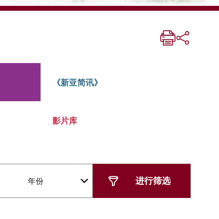
《新亚简讯》
影片库
年份