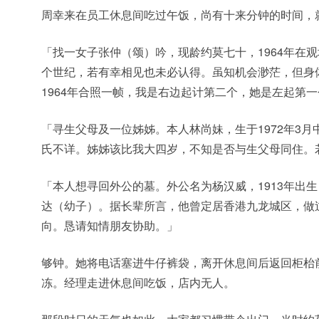
周幸来在员工休息间吃过午饭，尚有十来分钟的时间，
「找一女子张仲（颂）吟，现龄约莫七十，1964年在
个世纪，若有幸相见也未必认得。虽知机会渺茫，但身
1964年合照一帧，我是右边起计第二个，她是左起第
「寻生父母及一位姊姊。本人林尚妹，生于1972年3
氏不详。姊姊该比我大四岁，不知是否与生父母同住。
「本人想寻回外公的墓。外公名为杨汉威，1913年出
达（幼子）。据长辈所言，他曾定居香港九龙城区，做
向。恳请知情朋友协助。」
够钟。她将电话塞进牛仔裤袋，离开休息间后返回柜枱
冻。经理走进休息间吃饭，店内无人。