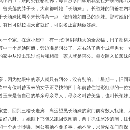
莫小四五，跟阿公住彩虹邨，每日放学回家后就会拉开铁闸跑出
。曾美莲的脖子长，大家都叫她「长颈妹」。长颈妹的阿爸在内
于长颈妹比周幸来长得高一点，便待她如自己的亲妹。那时她们
，有日可以拉埋天窗就好，可以名正言顺做姊妹。
另一个家。在这小屋中，有一张冲晒得颇大的全家幅，用了胡桃
其中一个是她阿嫲，旁边准是阿公了。左右站了两个成年男女，
的家中从没出现过照片和相簿，家人就是阿公。每次踏入长颈妹
亲，因为她眼中的亲人就只有阿公，没有别的。上星期一，旧同
当中有位叫曾玉来的女子正寻找约四十年前曾住过彩虹邨的一位
曾玉来是替自己的单亲母亲寻人，母亲名叫曾美莲，也叫长颈妹
家去。回到三楼长走廊，离远望见长颈妹的家门前有数人扰攘。
唔好八卦。」她抛下书包又跑回铁闸前，两手抓住冰冷的闸，往
和一个男子吵嚷。阿公着她不要多事，她不管，只管站在门前探