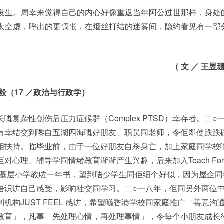
发生。周幸来觉得自己的内心好像重返当年阿公过世那样，身处
太空虚，呼出的更惆怅，在烟丝打结的迷雾间，隐约看见有一部
（
文
／
王昱
毅（
17
／政治与行政学）
嘅复杂性创伤后压力症候群（Complex PTSD）幸存者。二○
有幸结交到嚟自五湖四海嘅好朋友、职员同老师，令佢即使跌跌
相扶持。临毕业前，由于一位好朋友自杀身亡，加上家庭同学校
对心理、辅导学同情绪教育渐渐产生兴趣，后来加入Teach For
ng 喺基层小学教咗一年书，望到唔少学生同佢细个好似，因为屋企同
唔识讲自己感受，影响社交同学习。二○一八年，佢同另外两位
机构JUST FEEL 感讲，希望喺香港学校同家庭推广「善意沟
教育」，凡事「先处理心情，再处理事情」，令每个小朋友成长