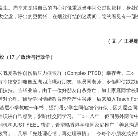
发生。周幸来觉得自己的内心好像重返当年阿公过世那样，身处
太空虚，呼出的更惆怅，在烟丝打结的迷雾间，隐约看见有一部
（
文
／
王昱
毅（
17
／政治与行政学）
嘅复杂性创伤后压力症候群（Complex PTSD）幸存者。二○
有幸结交到嚟自五湖四海嘅好朋友、职员同老师，令佢即使跌跌
相扶持。临毕业前，由于一位好朋友自杀身亡，加上家庭同学校
对心理、辅导学同情绪教育渐渐产生兴趣，后来加入Teach For
ng 喺基层小学教咗一年书，望到唔少学生同佢细个好似，因为屋企同
唔识讲自己感受，影响社交同学习。二○一八年，佢同另外两位
机构JUST FEEL 感讲，希望喺香港学校同家庭推广「善意沟
教育」，凡事「先处理心情，再处理事情」，令每个小朋友成长