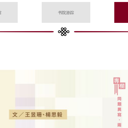
馆
书院游踪