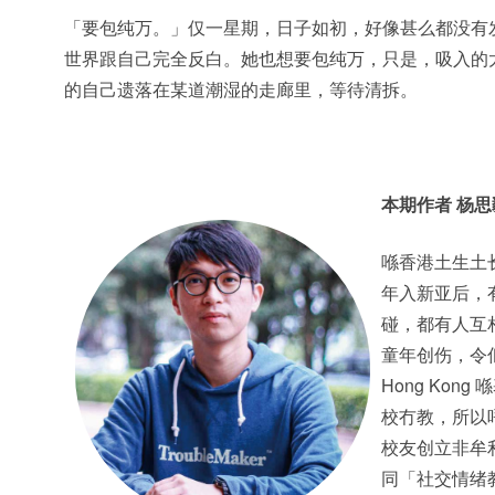
「要包纯万。」仅一星期，日子如初，好像甚么都没有
世界跟自己完全反白。她也想要包纯万，只是，吸入的
的自己遗落在某道潮湿的走廊里，等待清拆。
本期作者
杨思
喺香港土生土长
年入新亚后，
碰，都有人互
童年创伤，令佢
Hong Ko
校冇教，所以
校友创立非牟利
同「社交情绪