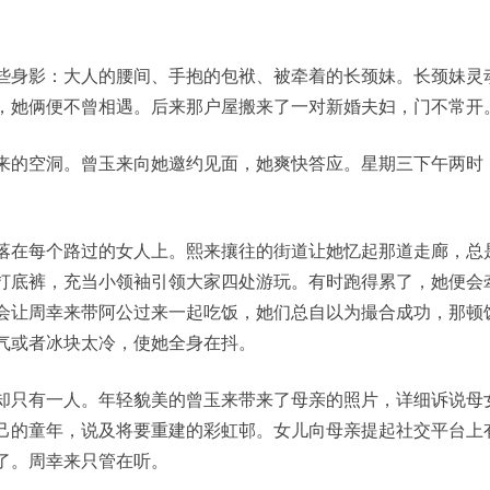
些身影：大人的腰间、手抱的包袱、被牵着的长颈妹。长颈妹灵
，她俩便不曾相遇。后来那户屋搬来了一对新婚夫妇，门不常开
来的空洞。曾玉来向她邀约见面，她爽快答应。星期三下午两时
落在每个路过的女人上。熙来攘往的街道让她忆起那道走廊，总
打底裤，充当小领袖引领大家四处游玩。有时跑得累了，她便会
会让周幸来带阿公过来一起吃饭，她们总自以为撮合成功，那顿
气或者冰块太冷，使她全身在抖。
却只有一人。年轻貌美的曾玉来带来了母亲的照片，详细诉说母
己的童年，说及将要重建的彩虹邨。女儿向母亲提起社交平台上
了。周幸来只管在听。