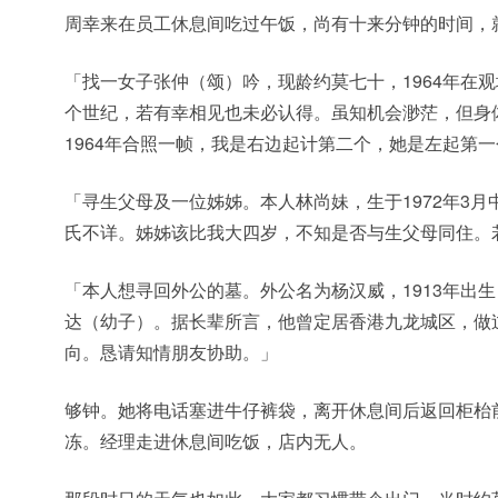
周幸来在员工休息间吃过午饭，尚有十来分钟的时间，
「找一女子张仲（颂）吟，现龄约莫七十，1964年在
个世纪，若有幸相见也未必认得。虽知机会渺茫，但身
1964年合照一帧，我是右边起计第二个，她是左起第
「寻生父母及一位姊姊。本人林尚妹，生于1972年3
氏不详。姊姊该比我大四岁，不知是否与生父母同住。
「本人想寻回外公的墓。外公名为杨汉威，1913年出
达（幼子）。据长辈所言，他曾定居香港九龙城区，做
向。恳请知情朋友协助。」
够钟。她将电话塞进牛仔裤袋，离开休息间后返回柜枱
冻。经理走进休息间吃饭，店内无人。