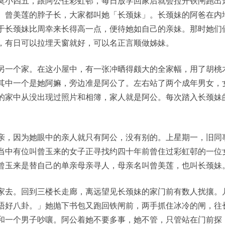
莫小四五，跟阿公住彩虹邨，每日放学回家后就会拉开铁闸跑出
。曾美莲的脖子长，大家都叫她「长颈妹」。长颈妹的阿爸在内
于长颈妹比周幸来长得高一点，便待她如自己的亲妹。那时她们
，有日可以拉埋天窗就好，可以名正言顺做姊妹。
另一个家。在这小屋中，有一张冲晒得颇大的全家幅，用了胡桃
其中一个是她阿嫲，旁边准是阿公了。左右站了两个成年男女，
的家中从没出现过照片和相簿，家人就是阿公。每次踏入长颈妹
亲，因为她眼中的亲人就只有阿公，没有别的。上星期一，旧同
当中有位叫曾玉来的女子正寻找约四十年前曾住过彩虹邨的一位
曾玉来是替自己的单亲母亲寻人，母亲名叫曾美莲，也叫长颈妹
家去。回到三楼长走廊，离远望见长颈妹的家门前有数人扰攘。
唔好八卦。」她抛下书包又跑回铁闸前，两手抓住冰冷的闸，往
和一个男子吵嚷。阿公着她不要多事，她不管，只管站在门前探