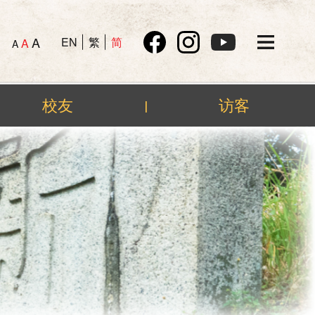
A
EN
繁
简
A
A
校友
访客
|