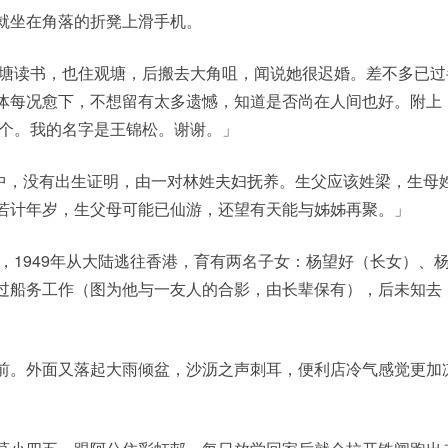
就坐在角落的折凳上滑手机。
观塘读书，也住观塘，后搬去大角咀，闻说她很迟婚。差不多已过
体每况愈下，不想留有太多遗憾，知道是否尚在人间也好。附上
一个。我的名字是王锦松。谢谢。」
月中，没有出生证明，由一对林姓夫妇抚养。生父应该姓梁，生母
若计年岁，生父母可能已仙游，还望有天能与姊姊再聚。」
生，1949年从大陆逃往香港，育有两名子女：杨望好（长女）、
过船务工作（图为他与一友人的合影，由长辈保有），后未知去
前。外面又落起大雨倾盆，沙沥之声刺耳，便利店冷气感觉更加