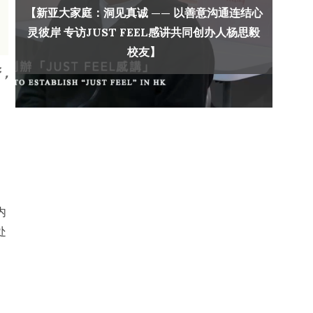
【新亚大家庭：洞见真诚 —— 以善意沟通连结心
灵彼岸 专访JUST FEEL感讲共同创办人杨思毅
校友】
，
内
处