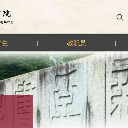
学生
教职员
|
|