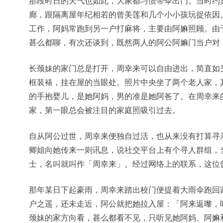
那段时日的天气也如此，大家都习惯带伞出门。当时约
廊，跟隔离屋年纪相若的曾美莲和几个小小孩玩捉依因
工作，阿妈常跑到另一户打麻将，主要由阿嫲照顾。由
甚么都聊，有次还谈到，既然两人的阿公阿嫲门当户对
长颈妹的家门总是打开，周幸来可以自由进出，简直如
框装裱，挂在屋的当眼处。照片中央坐了两个老人家，
的手抱婴儿，是她阿妈，男的准是她阿爸了。在周幸来
家，第一眼总会被注目的家庭照吸引过去。
自从阿公过世，周幸来便独自过活，也从来没有打算寻
卿姐向她传来一则讯息，说社交平台上有个寻人群组，
士，名叫就叫作「周幸来」。经过网络上的联系，这位
那年某日下起豪雨，周幸来踏出校门便提着大雨伞跑回
户之遥，还未走近，阿公就把她拉入屋：「阿来返嚟，
颈妹的家方向看，甚么都看不见，只听见她阿妈、阿嫲