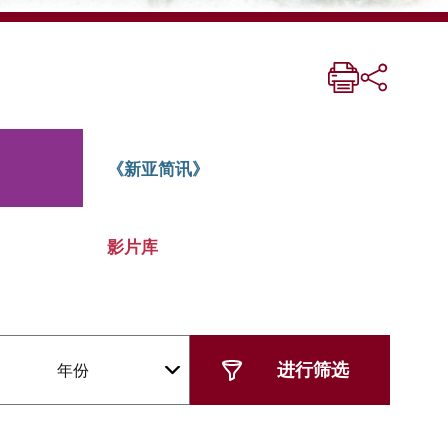
《新亚简讯》
影片库
年份