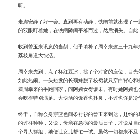
听。
走廊安静了好一会。直到再有动静，铁闸前就出现了一
的双眼盯着她，在铁闸隙间平移而过，然后消失。自此
收到曾玉来讯息的当刻，似乎填补了周幸来这三十九年
荔枝角道大快活。
周幸来先到，点了杯红豆冰，挑了个对窗的座位，目光
如此热闹。一头短发的长颈妹脱了校裙就只穿白背心和
着周幸来的手跑回家，问阿嫲食得饭未。有时她阿嫲也
会吃得特别满足。大快活的饭香也扑鼻，不过也许是冷
终于，自称会身穿蓝色间条衬衫的曾玉来到达，赴约的
的过往种种，又说，母亲在急病的最后日子，才说及自
个寻人群组，她便让女儿帮忙一试。虽然一切都来不及