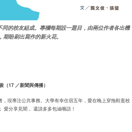
景不同的校友組成。專欄每期設一題目，由兩位作者各出機
，期盼刷出寫作的新火花。
俊（17 ／新聞與傳播）
者，現專注公共事務。大學有幸住宿五年，愛在晚上穿拖鞋逛校
； 愛分享見聞， 還請多多包涵囈語！