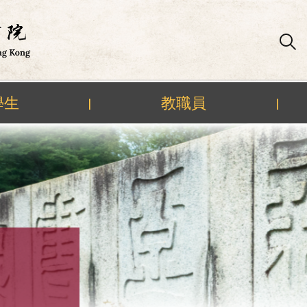
學生
教職員
|
|