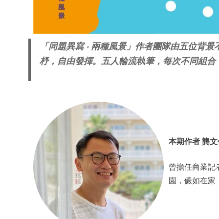
「同題異寫 ‧ 兩種風景」作者團隊由五位背
杼，自由發揮。五人輪流執筆，每次不同組合
本期作者 龔文
曾擔任商業記
園，儼如在家