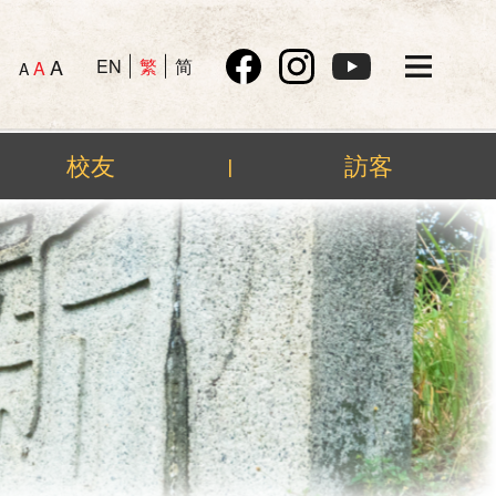
A
EN
繁
简
A
A
校友
訪客
|