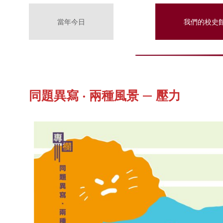
當年今日
我們的校史
同題異寫 ‧ 兩種風景 — 壓力