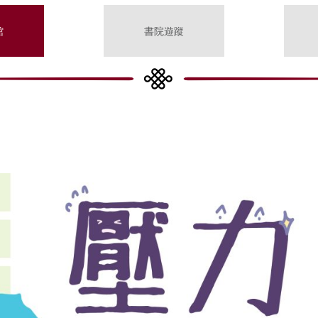
館
書院遊蹤