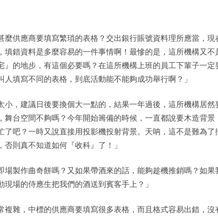
甚麼供應商要填寫繁瑣的表格？交出銀行賬號資料理所應當，現
，填錯資料是多麼容易的一件事情啊！最慘的是，這所機構又不
宅』的地步，有這個必要嗎？在這所機構上班的員工下輩子一定
叫人填寫不同的表格，到底活動能不能夠成功舉行啊？」
太小，建議日後要換個大一點的，結果一年過後，這所機構居然
，舞台空間不夠嗎？今年開始籌備的時候，一直都說要木造背景
忙了吧？一時又說直接用投影機投射背景。天呐，這不是難為了
，否則真不知道如何『收科』了！」
即場製作曲奇餅嗎？又如果帶酒來的話，能夠趁機推銷嗎？如果
動現場的侍應生把我們的酒送到賓客手上？」
常複雜，中標的供應商要填寫很多表格，而且格式容易出錯，沒