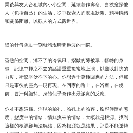
業後與友人合租城內小小空間，延續創作壽命。喜歡窺探他
人（包括自己）的生活，從中探索人的處境狀態、精神情緒
和關係距離。以觀人的方式觀世界。
鐘的針每跳動一刻就體現時間過渡的一瞬。
昏熱的空間，涼不了的冷氣風，摺皺的薄被單，輾轉的身
軀。記憶中揮之不去的話語重重複複地上演，以難以對抗的
力度，衝擊平伏不下的心。你想過千萬種回應的方法，但那
只是事後的靈光一現再現。在回家的路上，在浴室，在鏡
前，冒汗與顫抖。身體似乎會作出最誠實的反應。
你並不想這樣。浮現的臉孔，臉孔上的臉容，臉容伴隨的態
度，態度中的情緒，情緒換來的情緒，大概就是根源。找到
這樣的根源卻無法解結，因為根源就是結果，那是不能逆轉