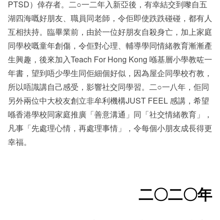
PTSD）倖存者。二○一二年入新亞後，有幸結交到嚟自五
湖四海嘅好朋友、職員同老師，令佢即使跌跌碰碰，都有人
互相扶持。臨畢業前，由於一位好朋友自殺身亡，加上家庭
同學校嘅童年創傷，令佢對心理、輔導學同情緒教育漸漸產
生興趣，後來加入Teach For Hong Kong 喺基層小學教咗一
年書，望到唔少學生同佢細個好似，因為屋企同學校冇教，
所以唔識講自己感受，影響社交同學習。二○一八年，佢同
另外兩位中大校友創立非牟利機構JUST FEEL 感講，希望
喺香港學校同家庭推廣「善意溝通」同「社交情緒教育」，
凡事「先處理心情，再處理事情」，令每個小朋友成長得更
幸福。
二〇二〇年