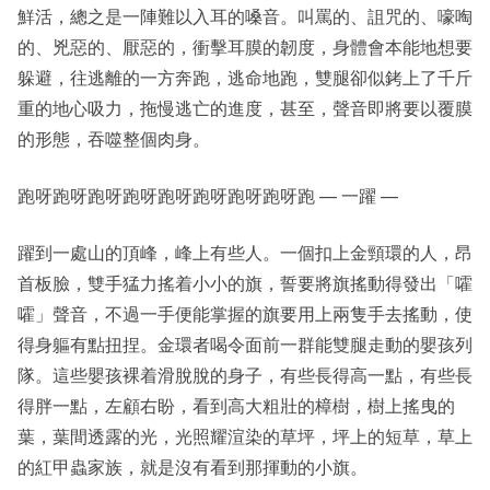
鮮活，總之是一陣難以入耳的嗓音。叫罵的、詛咒的、嚎啕
的、兇惡的、厭惡的，衝擊耳膜的韌度，身體會本能地想要
躲避，往逃離的一方奔跑，逃命地跑，雙腿卻似銬上了千斤
重的地心吸力，拖慢逃亡的進度，甚至，聲音即將要以覆膜
的形態，吞噬整個肉身。
跑呀跑呀跑呀跑呀跑呀跑呀跑呀跑呀跑 — 一躍 —
躍到一處山的頂峰，峰上有些人。一個扣上金頸環的人，昂
首板臉，雙手猛力搖着小小的旗，誓要將旗搖動得發出「嚯
嚯」聲音，不過一手便能掌握的旗要用上兩隻手去搖動，使
得身軀有點扭捏。金環者喝令面前一群能雙腿走動的嬰孩列
隊。這些嬰孩裸着滑脫脫的身子，有些長得高一點，有些長
得胖一點，左顧右盼，看到高大粗壯的樟樹，樹上搖曳的
葉，葉間透露的光，光照耀渲染的草坪，坪上的短草，草上
的紅甲蟲家族，就是沒有看到那揮動的小旗。