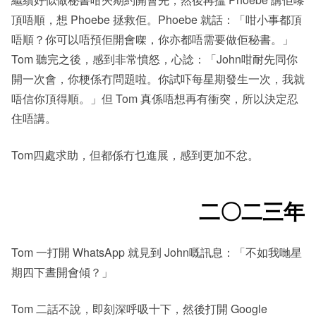
頂唔順，想 Phoebe 拯救佢。Phoebe 就話：「咁小事都頂
唔順？你可以唔預佢開會㗎，你亦都唔需要做佢秘書。」
Tom 聽完之後，感到非常憤怒，心諗：「John咁耐先同你
開一次會，你梗係冇問題啦。你試吓每星期發生一次，我就
唔信你頂得順。」但 Tom 真係唔想再有衝突，所以決定忍
住唔講。
Tom四處求助，但都係冇乜進展，感到更加不忿。
二〇二三年
Tom 一打開 WhatsApp 就見到 John嘅訊息：「不如我哋星
期四下晝開會傾？」
Tom 二話不說，即刻深呼吸十下，然後打開 Google