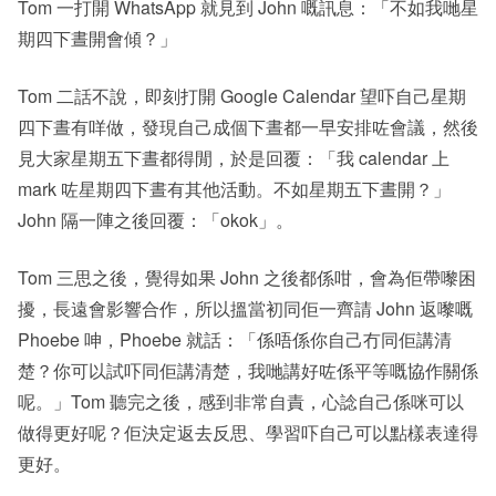
Tom 一打開 WhatsApp 就見到 John 嘅訊息：「不如我哋星
期四下晝開會傾？」
Tom 二話不說，即刻打開 Google Calendar 望吓自己星期
四下晝有咩做，發現自己成個下晝都一早安排咗會議，然後
見大家星期五下晝都得閒，於是回覆：「我 calendar 上
mark 咗星期四下晝有其他活動。不如星期五下晝開？」
John 隔一陣之後回覆：「okok」。
Tom 三思之後，覺得如果 John 之後都係咁，會為佢帶嚟困
擾，長遠會影響合作，所以搵當初同佢一齊請 John 返嚟嘅
Phoebe 呻，Phoebe 就話：「係唔係你自己冇同佢講清
楚？你可以試吓同佢講清楚，我哋講好咗係平等嘅協作關係
呢。」Tom 聽完之後，感到非常自責，心諗自己係咪可以
做得更好呢？佢決定返去反思、學習吓自己可以點樣表達得
更好。