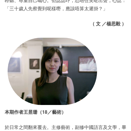
聆聽、尊重自己嘅心。佢諗諗吓，忍唔住笑咗出聲，心諗：
「三十歲人先察覺到呢樣嘢，應該唔算太遲掛？」
（ 文 ／楊思毅 ）
本期作者王昱珊（18／藝術）
於日常之間翻來覆去。主修藝術，副修中國語言及文學，畢