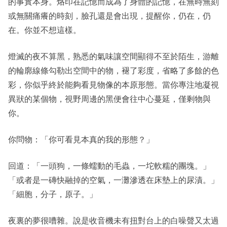
的事實本身。烙印在記憶而成為了身體的記憶，在無時無刻
或無關痛癢的時刻，臉孔還是會出現，提醒你，仍在，仍
在。你並不想這樣。
燈滅的夜不算黑，熟悉的氣味讓空間顯得不至於陌生，游離
的輪廓線條勾勒出空間中的物，褪了彩度，省略了多餘的色
彩，你似乎終於能夠看見物像的本原形態。當你專注地凝視
異狀的某個物，視野周邊的黑便會往中心蔓延，僅剩物與
你。
你問物：「你可看見本真的我的形態？」
回道：「一頭狗，一條蠕動的毛蟲，一坨軟糯的團塊。」
「或者是一磚快融掉的空氣，一灘滲透在床墊上的尿漬。」
「細胞，分子，原子。」
夜裏的夢很嘈雜。說是收音機未有扭對台上的白噪聲又太過