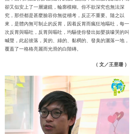
卻又似安上了一層濾鏡，輪廓模糊。你不欲深究也無法深
究，那些都是甚麼臉容你無從稽考，反正不重要。隨之以
來，是體內無可制止的反胃，因着反胃而瘋狂地嘔吐，每一
次反胃與嘔吐，反胃與嘔吐，均驅使你發出如嬰孩嚎哭的叫
喊聲，此起彼落，黃的、綠的、黏稠的、發臭的灑落一地，
覆蓋了一格格亮麗而光滑的白階磚。
（ 文／王昱珊 ）