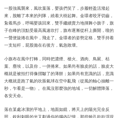
一股強風襲來，風吹葉落，嬰孩們笑了，步履輕盈活潑起
來，脫離了本來的列隊，繞着大樹起舞。金環者咬牙切齒，
紮着馬步，呼喝嬰孩回來，雙手繼續賣力地揮舞小旗子，旗
子在峰的頂點受最高風速吹打，旗布逐漸從杆上撕開，嗖的
一聲便旋捲在風中，飛走了。金環者的姿勢定格，雙手持着
一支短杆，屁股拋在右後方，氣急敗壞。
小旗布在風中打轉，同時把濃煙、槍火、酒肉、鳥屍、枯
葉、塵埃，以及你，一併捲來。如果尚有臉皮的話，臉皮大
概就是被拍打得像摺皺了的薄餅；如果尚有意識的話，意識
大概就是跑了氣的吹脹氣球在空中亂飛（從風的軸心抽離一
秒，乍看是一物）。在風沒那麼強的地域，一切解體降落，
各安天命。
落在某處冰潔的平地上，地面如鏡，將天上的陽光完全反
照，銳利刺眼的光又劃過你的腦內記憶，那些臉孔欲欲浮現