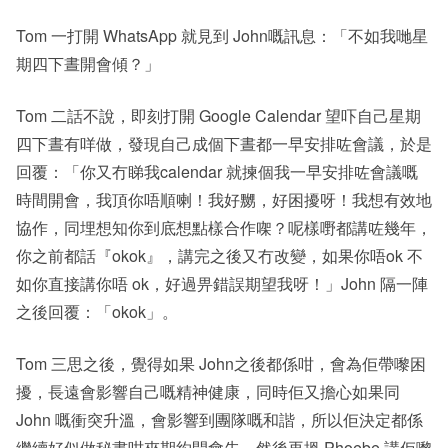
Tom 一打開 WhatsApp 就見到 John嘅訊息：「不如我哋星
期四下晝開會傾？」
Tom 二話不說，即刻打開 Google Calendar 望吓自己星期
四下晝有咩做，發現自己成個下晝都一早安排咗會議，於是
回覆：「你又冇睇我calendar 就揀個我一早安排咗會議嘅
時間開會，我頂你唔順喇！我好嬲，好困擾呀！我想有效地
協作，同埋想知你到底想點樣合作㗎？呢樣嘢都講咗幾年，
你之前都話『okok』，講完之後又冇改變，如果你唔ok 不
如你直接講你唔 ok，好過畀錯誤期望我呀！」John 隔一陣
之後回覆：「okok」。
Tom 三思之後，覺得如果 John之後都係咁，會為佢帶嚟困
擾，長遠會影響自己嘅精神健康，同時佢又擔心如果同
John 嘅衝突升溫，會影響到團隊嘅和諧，所以佢決定都係
繼續好似做秘書咁夾期約開會先，然後再搵 Phoebe 講佢嚟