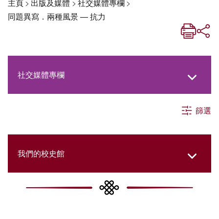
主頁
>
出版及媒體
>
社交媒體專欄
>
同題異寫．兩種風景 — 抗力
社交媒體專欄
篩選
《新亞生活月刊》
《新亞．新知》
我們的校史館
《新亞簡訊》
New Asia Then and Now