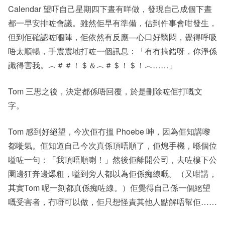
Calendar 望吓自己星期四下晝有咩做，發現自己成個下晝
都一早安排咗會議。雖然佢早有準備，估到件事會咁發生，
但到佢確認咗嗰陣，佢依然有反應—心口好翳悶，覺得呼吸
唔太順暢，手震震地打咗一個訊息：「有冇搞錯呀，你淨係
識得害我。︿＃＃！＄＆︿＃＄！＄！︿……」
Tom 三思之後，決定都係唔回覆，於是刪除咗佢打嘅文
字。
Tom 感到好絕望，今次佢冇搵 Phoebe 呻，因為佢知講嚟
都嘥氣。佢知道自己今次真係頂唔順了，佢熄手機，喺個位
嗌咗一句：「我頂唔順喇！」然後佢離開公司，去咗樓下公
園邊狂奔邊爆粗，嗌到旁人都以為佢係痴線嘅。（又咁講，
其實Tom 呢一刻都真係痴咗線。）佢覺得自己係一個絕望
嘅受害者，冇嘢可以做，佢只想怪責其他人點解唔幫佢……