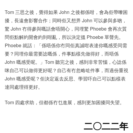
Tom 三思之後，覺得如果 John 之後都係咁，會為佢帶嚟困
擾，長遠會影響合作；同時佢又想畀 John 可以參與多啲，
驚 John 冇得參與嘅話會唔開心，同埋驚 Phoebe 會再次質
問佢點解約開會約到咁亂，所以決定搵 Phoebe 單聲先。
Phoebe 就話：「係唔係你冇同佢真誠咁表達你嘅感受同需
要？同埋你最需要諗嘅係，件事點樣先做得好，而唔係
John 嘅感受呢。」Tom 聽完之後，感到非常苦惱，心諗係
咪自己可以做得更好呢？自己有冇忽略咗件事，而過份重視
John 嘅感受呢？佢決定返去反思、學習吓自己可以點樣表
達同處理得更好。
Tom 四處求助，但都係冇乜進展，感到更加困擾同失望。
二〇二二年