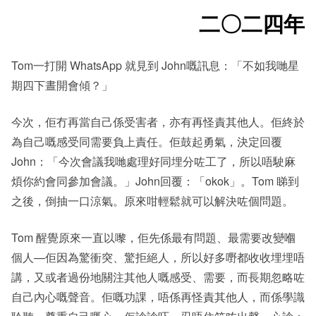
二〇二四
年
Tom一打開 WhatsApp 就見到 John嘅訊息：「不如我哋星
期四下晝開會傾？」
今次，佢冇再當自己係受害者，亦有再怪責其他人。佢終於
為自己嘅感受同需要負上責任。佢鼓起勇氣，決定回覆
John：「今次會議我哋處理好同埋分咗工了，所以唔駛麻
煩你約會同參加會議。」John回覆：「okok」。Tom 睇到
之後，倒抽一口涼氣。原來咁輕鬆就可以解決咗個問題。
Tom 醒覺原來一直以嚟，佢先係最有問題、最需要改變嗰
個人—佢因為驚衝突、驚拒絕人，所以好多嘢都收收埋埋唔
講，又或者過份地關注其他人嘅感受、需要，而長期忽略咗
自己內心嘅聲音。佢嘅功課，唔係再怪責其他人，而係學識