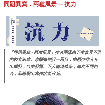
同題異寫．兩種風景 — 抗力
《新亞書院概覽》
Campus Tour
其他書院出版
Fellows of the College
新亞影集
New Asianships
「同題異寫 ‧ 兩種風景」作者團隊由五位背景不同
影片庫
的校友組成。專欄每期設一題目，由兩位作者各
出機杼，自由發揮。五人輪流執筆，每次不同組
合，期盼刷出寫作的新火花。