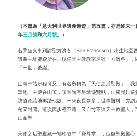
（本篇為「意大利世界遺產遊迹」第五篇，亦是終末一
年
三月號
和
六月號
。）
若乘坐火車到訪聖方濟各（San Francesco）出生
遺產主址聖殿所在。現任天主教教宗名號「方濟各」，
「一世」後綴。
山腳車站步程可及，有名所稱為「天使之后聖殿」。我
眾地，主殿在山頂，頂區尚有星散遊覽點，山腳就只這
訪遺產該地再踏他處。一來夜長夢多，世事難料，先訪
稍棄附庸。這次因步程不遠，又自忖不諳天主教聖人，
山面聖。
天使之后聖殿藏一袖珍教堂「寶尊堂」，位處聖殿殿心