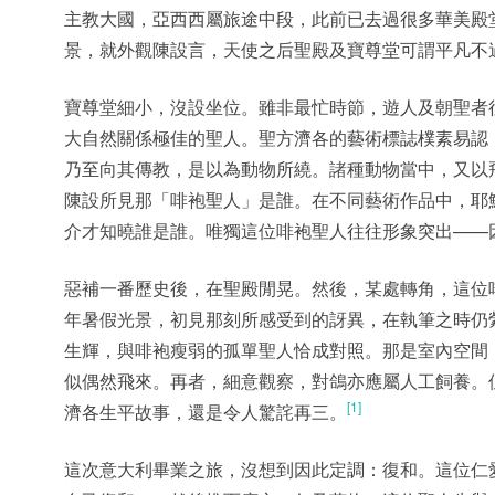
主教大國，亞西西屬旅途中段，此前已去過很多華美殿
景，就外觀陳設言，天使之后聖殿及寶尊堂可謂平凡不
寶尊堂細小，沒設坐位。雖非最忙時節，遊人及朝聖者
大自然關係極佳的聖人。聖方濟各的藝術標誌樸素易認
乃至向其傳教，是以為動物所繞。諸種動物當中，又以
陳設所見那「啡袍聖人」是誰。在不同藝術作品中，耶
介才知曉誰是誰。唯獨這位啡袍聖人往往形象突出——
惡補一番歷史後，在聖殿閒晃。然後，某處轉角，這位
年暑假光景，初見那刻所感受到的訝異，在執筆之時仍
生輝，與啡袍瘦弱的孤單聖人恰成對照。那是室內空間
似偶然飛來。再者，細意觀察，對鴿亦應屬人工飼養。
[1]
濟各生平故事，還是令人驚詫再三。
這次意大利畢業之旅，沒想到因此定調：復和。這位仁愛萬物的聖