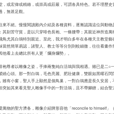
堂，或宏偉或精緻，或崇高或莊嚴，可謂各具特色。若不理歷史
過，無甚足觀。
往來不絕。慢慢閱讀殿內介紹及各種資料，逐漸認識這位與動物
：其刻苦守貧，是以只穿啡色長袍、一條腰帶；其親近神所造萬
飛鳥尤其白鴿特別親近。至此，我才明白多年在各種天主教堂藝
穌當然簡單易認，諸聖人、教士等等分別則較細微，往往看畫作
因他看上去總比所有人更「爛身爛勢」。
啡袍尊者以雕像之姿，手捧兩隻純白活鴿與我相遇。雖已是二○
縈繞心頭。那一對白鴿，毛色亮麗、肥壯健康，雙眼如黑曜石閃
，雖有小窗，聖人手上顯然是個鳥巢，一對白鴿應是長久安居，
但突如其來看見聖人雕像手中的一對活鴿，且不帶腳鐐，結合聖
方濟各，雕像介紹牌形容他「reconcile to himself」