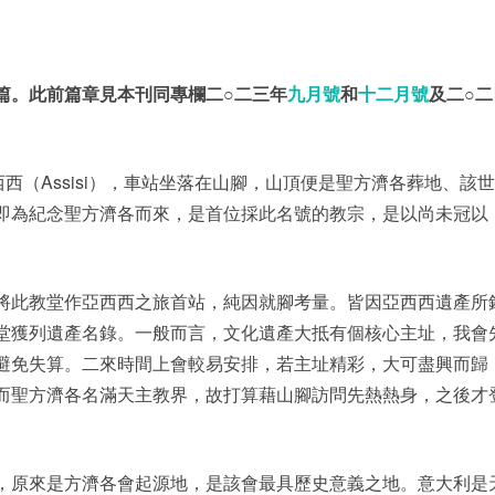
篇。此前篇章見本刊同專欄二○二三年
九月號
和
十二月號
及二○二
地亞西西（Assisi），車站坐落在山腳，山頂便是聖方濟各葬地、該
即為紀念聖方濟各而來，是首位採此名號的教宗，是以尚未冠以
將此教堂作亞西西之旅首站，純因就腳考量。皆因亞西西遺產所
堂獲列遺產名錄。一般而言，文化遺產大抵有個核心主址，我會
避免失算。二來時間上會較易安排，若主址精彩，大可盡興而歸
而聖方濟各名滿天主教界，故打算藉山腳訪問先熱熱身，之後才
，原來是方濟各會起源地，是該會最具歷史意義之地。意大利是