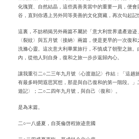
化瑰寶、自然結晶，這些真善美當中的重要一員，便會
谷，直到你遇上另外同等美善的文化寶藏，再次勾起記
這裏，不妨稍揭另外兩篇不屬於「意大利世界遺產遊迹
〈裂紋〉與五月號〈接納〉兩篇，便是更早的一次復和之旅
洗滌心靈。這次意大利畢業旅行，不慎成了朝聖之旅。
內，從他人到自身，復和之旅一步步返歸內心。
讓我重引二○二三年九月號〈心渡遊記〉作結：「這趟
有最多時間遐思冥想，那是與自己復和的第一階段。」
遊記〉；二○二四年九月號，與自己〈復和〉。
是為末篇。
二○一八盛夏，自英倫啓程旅迹意國