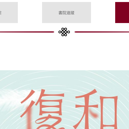
館
書院遊蹤