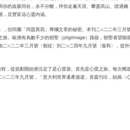
與你的血脈同在，永不分離，伴你走遍天涯、攀盡高山、踏過幽
憶，且豐富這心靈內涵。
」，但同屬「同題異寫」專欄文章的秘密。本刊二○二二年三月
。歐洲有為數不少的朝聖（pilgrimage）路線，朝聖者望能
由二○二二年三月號〈裂紋〉到二○二四年九月號〈復和〉，從外
旅程，從規劃開始便注定了是心渡遊。首先是心渡之旅。每次獨
二○二三年九月號，「意大利世界遺產遊迹」首篇刊出，始揭〈