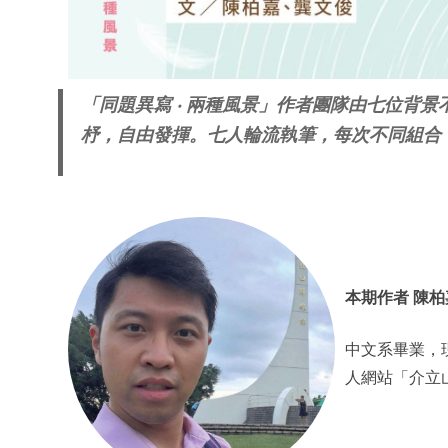
「同題異寫 ‧ 兩種風景」作者團隊由七位背
杼，自由發揮。七人輪流執筆，每次不同組合
本期作者 陳柏
中文系畢業，
人網站「介立