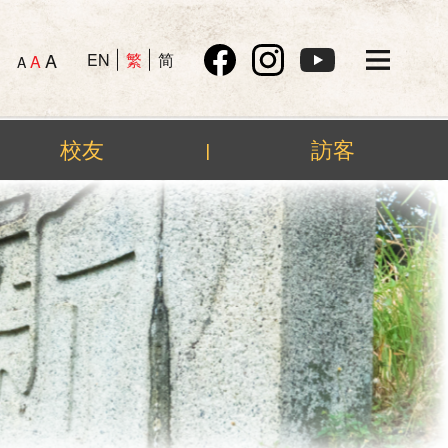
A
EN
繁
简
A
A
校友
訪客
|