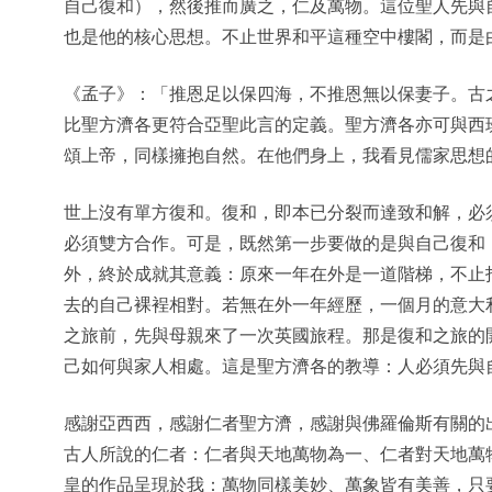
自己復和），然後推而廣之，仁及萬物。這位聖人先與
也是他的核心思想。不止世界和平這種空中樓閣，而是
《孟子》：「推恩足以保四海，不推恩無以保妻子。古
比聖方濟各更符合亞聖此言的定義。聖方濟各亦可與西班牙建
頌上帝，同樣擁抱自然。在他們身上，我看見儒家思想
世上沒有單方復和。復和，即本已分裂而達致和解，必
必須雙方合作。可是，既然第一步要做的是與自己復和
外，終於成就其意義：原來一年在外是一道階梯，不止
去的自己裸裎相對。若無在外一年經歷，一個月的意大
之旅前，先與母親來了一次英國旅程。那是復和之旅的
己如何與家人相處。這是聖方濟各的教導：人必須先與
感謝亞西西，感謝仁者聖方濟，感謝與佛羅倫斯有關的
古人所說的仁者：仁者與天地萬物為一、仁者對天地萬
皇的作品呈現於我：萬物同樣美妙、萬象皆有美善，只