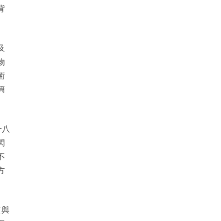
背
及
物
術
簡
一八
閃
不
方
（與