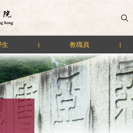
學生
教職員
|
|