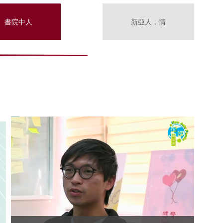
書院中人
新亞人．情