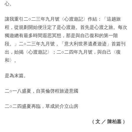
心。
讓我重引二○二三年九月號〈心渡遊記〉作結：「這趟旅
程，從規劃開始便注定了是心渡遊。首先是心渡之旅。每次
獨遊總有最多時間遐思冥想，那是與自己復和的第一階
段。」二○二三年九月號，「意大利世界遺產遊迹」首篇刊
出，始揭〈心渡遊記〉；二○二四年九月號，與自己〈復
和〉。
是為末篇。
二○一八盛夏，自英倫啓程旅迹意國
二○二四盛夏再臨，草成於介立山房
（ 文 ／ 陳柏嘉 ）