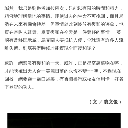
誠然，我只是到過孟加拉兩次，只能以有限的時間和精力，
粗淺地理解當地的事情。即使逝去的生命不可挽回，而且局
勢在未來有機會轉差，但事情於此刻終於有復和的迹象，也
實在是叫人鼓舞。畢竟復和在今天是一件奢侈的事情——英
國有反移民示威，烏克蘭人要抵抗入侵，全球還有許多人流
離失所。到底甚麼時候才能實現全面復和呢？
或許，總歸沒有復和的一天。或許，正是星空裏萬物在轉，
才能映襯出天人合一美麗日落的永恆不變——噢，不過現在
回校，總要顧一顧口袋裏，有否圖書證或校友信用卡，好省
下登記的功夫。
（ 文 ／
龔文俊
）