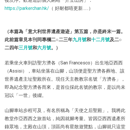
後次序。歡迎造訪個人網站「介立山房」：
https://parkerchan.hk/
（ 好耐都唔更新……）
（本篇為「意大利世界遺產遊迹」第五篇，亦是終末一篇。
此前篇章見本刊同專欄二○二三年
九月號
和
十二月號
及二○
二四年
三月號
和
六月號
。）
若乘坐火車到訪聖方濟各（San Francesco）出生地亞西西
（Assisi），車站坐落在山腳，山頂便是聖方濟各葬地、該
世界遺產主址聖殿所在。現任天主教教宗名號「方濟各」，
即為紀念聖方濟各而來，是首位採此名號的教宗，是以尚未
冠以「一世」後綴。
山腳車站步程可及，有名所稱為「天使之后聖殿」。我將此
教堂作亞西西之旅首站，純因就腳考量。皆因亞西西遺產所
錄眾地，主殿在山頂，頂區尚有星散遊覽點，山腳就只這堂