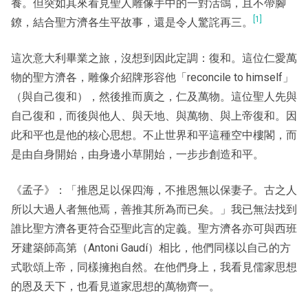
養。但突如其來看見聖人雕像手中的一對活鴿，且不帶腳
[1]
鐐，結合聖方濟各生平故事，還是令人驚詫再三。
這次意大利畢業之旅，沒想到因此定調：復和。這位仁愛萬
物的聖方濟各，雕像介紹牌形容他「reconcile to himself」
（與自己復和），然後推而廣之，仁及萬物。這位聖人先與
自己復和，而後與他人、與天地、與萬物、與上帝復和。因
此和平也是他的核心思想。不止世界和平這種空中樓閣，而
是由自身開始，由身邊小草開始，一步步創造和平。
《孟子》：「推恩足以保四海，不推恩無以保妻子。古之人
所以大過人者無他焉，善推其所為而已矣。」我已無法找到
誰比聖方濟各更符合亞聖此言的定義。聖方濟各亦可與西班
牙建築師高第（Antoni Gaudí）相比，他們同樣以自己的方
式歌頌上帝，同樣擁抱自然。在他們身上，我看見儒家思想
的恩及天下，也看見道家思想的萬物齊一。