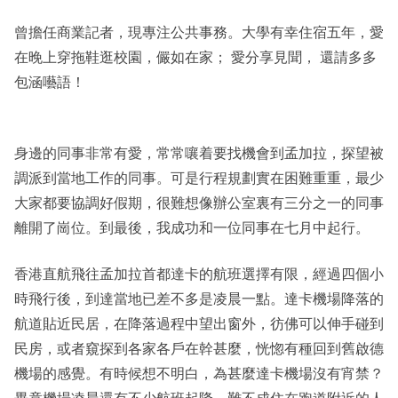
曾擔任商業記者，現專注公共事務。大學有幸住宿五年，愛
在晚上穿拖鞋逛校園，儼如在家； 愛分享見聞， 還請多多
包涵囈語！
身邊的同事非常有愛，常常嚷着要找機會到孟加拉，探望被
調派到當地工作的同事。可是行程規劃實在困難重重，最少
大家都要協調好假期，很難想像辦公室裏有三分之一的同事
離開了崗位。到最後，我成功和一位同事在七月中起行。
香港直航飛往孟加拉首都達卡的航班選擇有限，經過四個小
時飛行後，到達當地已差不多是凌晨一點。達卡機場降落的
航道貼近民居，在降落過程中望出窗外，彷佛可以伸手碰到
民房，或者窺探到各家各戶在幹甚麼，恍惚有種回到舊啟德
機場的感覺。有時候想不明白，為甚麼達卡機場沒有宵禁？