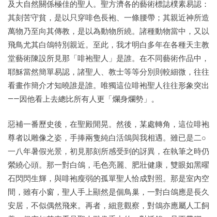
及大自然關係極佳的聖人。聖方濟各的藝術標誌樸素易認：
其刻苦守貧，是以只穿啡色長袍、一條腰帶；其親近神所造
萬物乃至向其傳教，是以為動物所繞。諸種動物當中，又以
飛鳥尤其白鴿特別親近。至此，我才明白多年在各種天主教
堂藝術陳設所見那「啡袍聖人」是誰。在不同藝術作品中，
耶穌當然簡單易認，諸聖人、教士等等分別則較細微，往往
看畫作簡介才知曉誰是誰。唯獨這位啡袍聖人往往形象突出
——因他看上去總比所有人更「爛身爛勢」。
惡補一番歷史後，在聖殿閒晃。然後，某處轉角，這位啡袍
尊者以雕像之姿，手捧兩隻純白活鴿與我相遇。雖已是二○
一八年暑假光景，初見那刻所感受到的訝異，在執筆之時仍
縈繞心頭。那一對白鴿，毛色亮麗、肥壯健康，雙眼如黑曜
石閃閃生輝，與啡袍瘦弱的孤單聖人恰成對照。那是室內空
間，雖有小窗，聖人手上顯然是個鳥巢，一對白鴿應是長久
安居，不似偶然飛來。再者，細意觀察，對鴿亦應屬人工飼