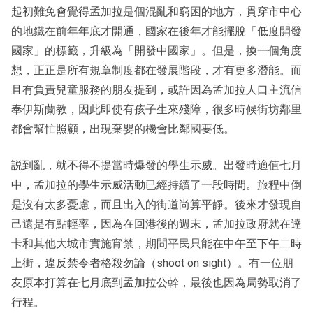
起初難免會覺得孟加拉是個混亂和窮困的地方，貫穿市中心
的地鐵在前年年底才開通，國家在後年才能擺脫「低度開發
國家」的標籤，升級為「開發中國家」。但是，換一個角度
想，正正是所有規章制度都在發展階段，才有更多潛能。而
且有負責兒童服務的朋友提到，或許因為孟加拉人口主流信
奉伊斯蘭教，因此即使有孩子生來殘障，很多時候街坊鄰里
都會幫忙照顧，出現棄嬰的機會比鄰國要低。
説到亂，就不得不提當時爆發的學生示威。出發時適值七月
中，孟加拉的學生示威活動已經持續了一段時間。旅程中倒
是沒有太多憂慮，而且出入的街道尚算平靜。後來才發現自
己還是有點輕率，因為在回港後的週末，孟加拉政府就在達
卡和其他大城市實施宵禁，期間平民只能在中午至下午二時
上街，違反禁令者格殺勿論（shoot on sight）。有一位朋
友原本打算在七月底到孟加拉公幹，最後也因為局勢取消了
行程。