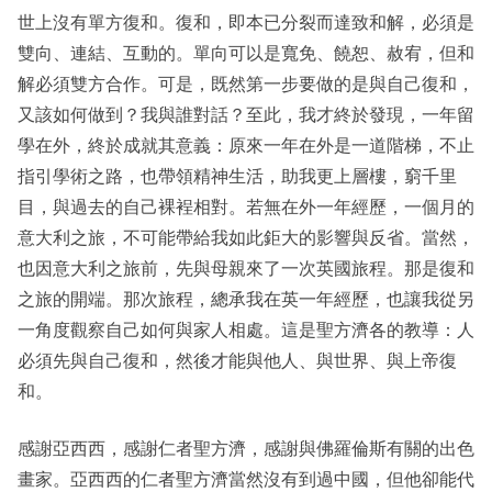
世上沒有單方復和。復和，即本已分裂而達致和解，必須是
雙向、連結、互動的。單向可以是寬免、饒恕、赦宥，但和
解必須雙方合作。可是，既然第一步要做的是與自己復和，
又該如何做到？我與誰對話？至此，我才終於發現，一年留
學在外，終於成就其意義：原來一年在外是一道階梯，不止
指引學術之路，也帶領精神生活，助我更上層樓，窮千里
目，與過去的自己裸裎相對。若無在外一年經歷，一個月的
意大利之旅，不可能帶給我如此鉅大的影響與反省。當然，
也因意大利之旅前，先與母親來了一次英國旅程。那是復和
之旅的開端。那次旅程，總承我在英一年經歷，也讓我從另
一角度觀察自己如何與家人相處。這是聖方濟各的教導：人
必須先與自己復和，然後才能與他人、與世界、與上帝復
和。
感謝亞西西，感謝仁者聖方濟，感謝與佛羅倫斯有關的出色
畫家。亞西西的仁者聖方濟當然沒有到過中國，但他卻能代