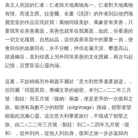
表古人所說的仁者：仁者與天地萬物為一、仁者對天地萬物
有情。而達文西、拉斐爾、名畫《誹謗》的作者則以他們瑰
麗堂皇的作品呈現於我：萬物同樣美妙、萬象皆有美善，只
要我常在美善裏面，美善也就常在我裏面，如此，你看過的
一切文化瑰寶、自然結晶，這些真善美當中的重要一員，便
會與你的血脈同在，永不分離，伴你走遍天涯、攀盡高山、
踏過幽谷，直到你遇上另外同等美善的文化寶藏，再次勾起
記憶，且豐富這心靈內涵。
這裏，不妨稍揭另外兩篇不屬於「意大利世界遺產遊迹」，
但同屬「同題異寫」專欄文章的秘密。本刊二○二二年三月
號〈裂紋〉與五月號〈接納〉兩篇，便是更早的一次復和之
旅。歐洲有為數不少的朝聖（pilgrimage）路線，朝聖者望
能藉此洗滌心靈。這次意大利畢業旅行，不慎成了朝聖之
旅。由二○二二年三月號〈裂紋〉到二○二四年九月號〈復
和〉，從外到內，從他人到自身，復和之旅一步步返歸內