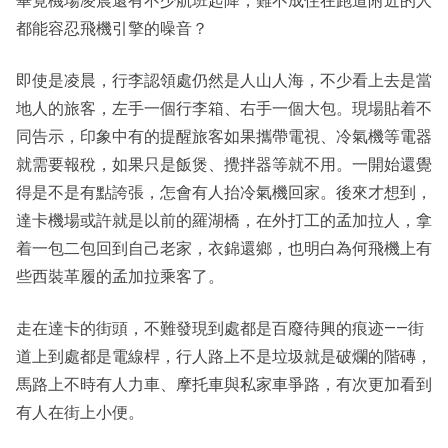
畢竟機場凌晨還有不少航班起降，難不成住在跑道附近的人
都能容忍飛機引擎的噪音？
即使是凌晨，行李認領處仍然是人山人海，不少看上去是當
地人的旅客，左手一個行李箱、右手一個大包。現場貼着不
同告示，印象中有的提醒旅客如果攜帶電視、冷氣機等電器
就需要報稅，如果只是飯煲、攪拌器等就不用。一開始還覺
得是不是有點誇張，怎會有人抬冷氣機回家。後來才想到，
達卡機場或許就是以前的羅湖橋，在外打工的孟加拉人，拿
着一包二包回到自己老家，衣錦還鄉，也明白為何飛機上有
些西裝革履的孟加拉乘客了。
走在達卡的街頭，不難發現到處都是百廢待興的痕迹——街
道上到處都是電線桿，行人路上不是垃圾就是破爛的階磚，
馬路上不時有人力車、摩托車與私家車爭路，有次更加看到
有人在街上小便。