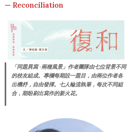
— Reconciliation
Other College Publications
Campus Tour
Photo Gallery
Fellows of the College
Video Archives
New Asianships
「同題異寫 ‧ 兩種風景」作者團隊由七位背景不同
的校友組成。專欄每期設一題目，由兩位作者各
出機杼，自由發揮。七人輪流執筆，每次不同組
合，期盼刷出寫作的新火花。