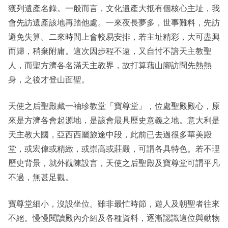
獲列遺產名錄。一般而言，文化遺產大抵有個核心主址，我
會先訪遺產該地再踏他處。一來夜長夢多，世事難料，先訪
避免失算。二來時間上會較易安排，若主址精彩，大可盡興
而歸，稍棄附庸。這次因步程不遠，又自忖不諳天主教聖
人，而聖方濟各名滿天主教界，故打算藉山腳訪問先熱熱
身，之後才登山面聖。
天使之后聖殿藏一袖珍教堂「寶尊堂」，位處聖殿殿心，原
來是方濟各會起源地，是該會最具歷史意義之地。意大利是
天主教大國，亞西西屬旅途中段，此前已去過很多華美殿
堂，或宏偉或精緻，或崇高或莊嚴，可謂各具特色。若不理
歷史背景，就外觀陳設言，天使之后聖殿及寶尊堂可謂平凡
不過，無甚足觀。
寶尊堂細小，沒設坐位。雖非最忙時節，遊人及朝聖者往來
不絕。慢慢閱讀殿內介紹及各種資料，逐漸認識這位與動物