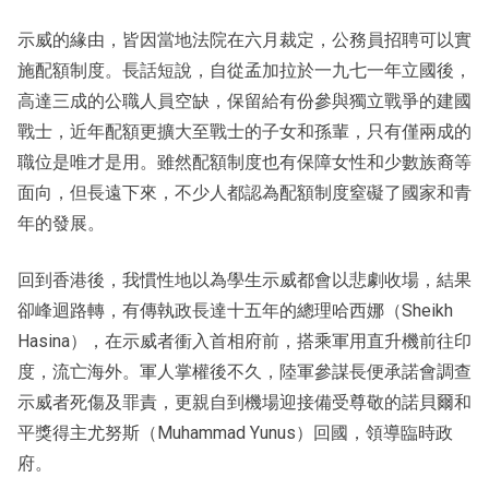
示威的緣由，皆因當地法院在六月裁定，公務員招聘可以實
施配額制度。長話短說，自從孟加拉於一九七一年立國後，
高達三成的公職人員空缺，保留給有份參與獨立戰爭的建國
戰士，近年配額更擴大至戰士的子女和孫輩，只有僅兩成的
職位是唯才是用。雖然配額制度也有保障女性和少數族裔等
面向，但長遠下來，不少人都認為配額制度窒礙了國家和青
年的發展。
回到香港後，我慣性地以為學生示威都會以悲劇收場，結果
卻峰迴路轉，有傳執政長達十五年的總理哈西娜（Sheikh
Hasina），在示威者衝入首相府前，搭乘軍用直升機前往印
度，流亡海外。軍人掌權後不久，陸軍參謀長便承諾會調查
示威者死傷及罪責，更親自到機場迎接備受尊敬的諾貝爾和
平獎得主尤努斯（Muhammad Yunus）回國，領導臨時政
府。