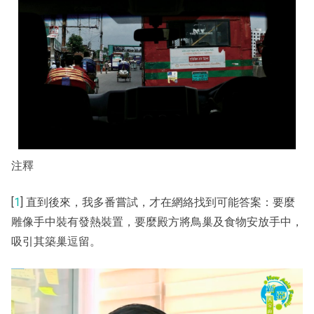
️注釋
[
1
] 直到後來，我多番嘗試，才在網絡找到可能答案：要麼
雕像手中裝有發熱裝置，要麼殿方將鳥巢及食物安放手中，
吸引其築巢逗留。