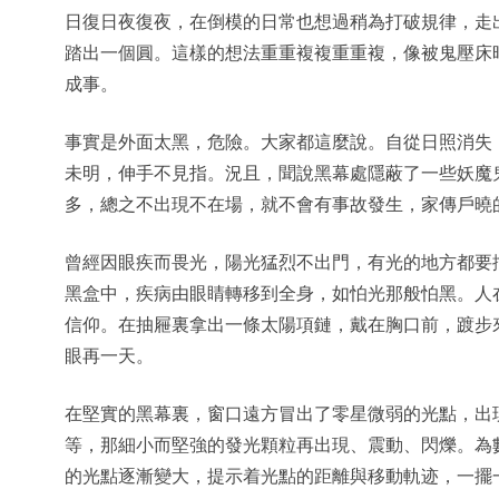
日復日夜復夜，在倒模的日常也想過稍為打破規律，走
踏出一個圓。這樣的想法重重複複重重複，像被鬼壓床
成事。
事實是外面太黑，危險。大家都這麼說。自從日照消失
未明，伸手不見指。況且，聞說黑幕處隱蔽了一些妖魔
多，總之不出現不在場，就不會有事故發生，家傳戶曉
曾經因眼疾而畏光，陽光猛烈不出門，有光的地方都要
黑盒中，疾病由眼睛轉移到全身，如怕光那般怕黑。人
信仰。在抽屜裏拿出一條太陽項鏈，戴在胸口前，踱步
眼再一天。
在堅實的黑幕裏，窗口遠方冒出了零星微弱的光點，出
等，那細小而堅強的發光顆粒再出現、震動、閃爍。為
的光點逐漸變大，提示着光點的距離與移動軌迹，一擺