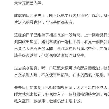
天未亮便已入黑。
此處的日照消失了，剛下床就要取火點油燈。風寒，身
片泛光的雲也好，可惜甚麼都沒有。
這樣的日子已維持了相當長的一段時間。上一回看見日
灑閃耀出星塵。跑到草坡的一端往下看，看見一個循斜
米黃色大理石級的席間，再跳落在圓形廣場中心，向耀
該是好久以前，但影像卻清晰如昨日發生。
走去燒水暖身。喝一口暖流大概可以喚醒身體機能，就
水煲放過去燒，不久便冒出蒸氣。在水煲蒸氣上取暖。
失去日照便限制了活動時間與範圍，天天不出門不見人
睡意就先來報到，好像墮入了一個無限輪迴時空洞，每
載入至同一數據庫，數據仍然未增未減。