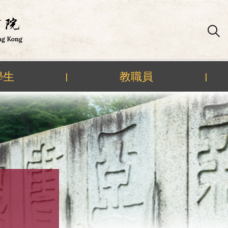
學生
教職員
|
|