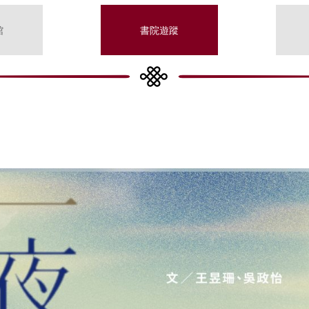
館
書院遊蹤