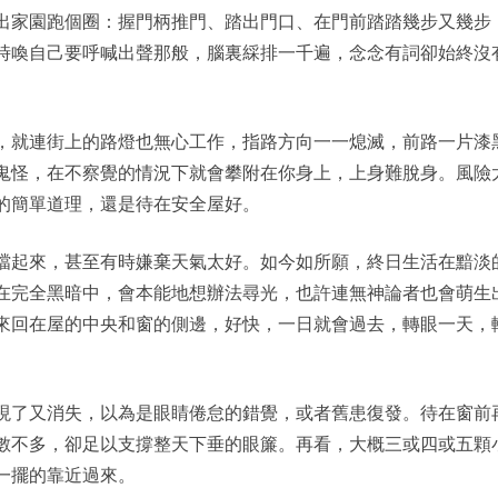
出家園跑個圈：握門柄推門、踏出門口、在門前踏踏幾步又幾步
時喚自己要呼喊出聲那般，腦裏綵排一千遍，念念有詞卻始終沒
，就連街上的路燈也無心工作，指路方向一一熄滅，前路一片漆
鬼怪，在不察覺的情況下就會攀附在你身上，上身難脫身。風險
的簡單道理，還是待在安全屋好。
擋起來，甚至有時嫌棄天氣太好。如今如所願，終日生活在黯淡
在完全黑暗中，會本能地想辦法尋光，也許連無神論者也會萌生
來回在屋的中央和窗的側邊，好快，一日就會過去，轉眼一天，
現了又消失，以為是眼睛倦怠的錯覺，或者舊患復發。待在窗前
數不多，卻足以支撐整天下垂的眼簾。再看，大概三或四或五顆
一擺的靠近過來。