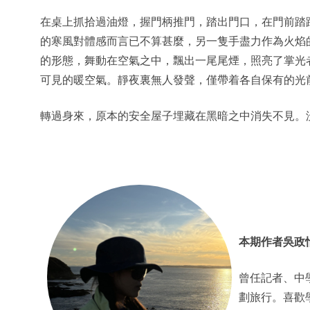
在桌上抓拾過油燈，握門柄推門，踏出門口，在門前踏
的寒風對體感而言已不算甚麼，另一隻手盡力作為火焰
的形態，舞動在空氣之中，飄出一尾尾煙，照亮了掌光
可見的暖空氣。靜夜裏無人發聲，僅帶着各自保有的光
轉過身來，原本的安全屋子埋藏在黑暗之中消失不見。
本期作者吳政怡
曾任記者、中
劃旅行。喜歡