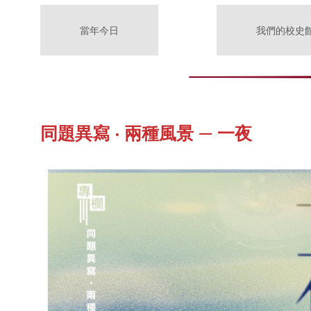
當年今日
我們的校史
同題異寫 ‧ 兩種風景 — 一夜