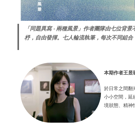
「同題異寫 ‧ 兩種風景」作者團隊由七位背
杼，自由發揮。七人輪流執筆，每次不同組合
本期作者王昱
於日常之間翻
小小空間，延
境狀態、精神