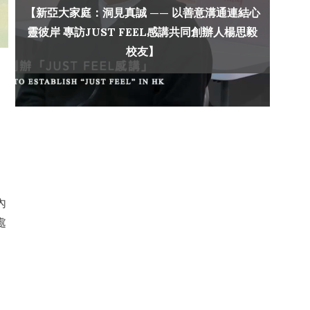
【新亞大家庭：洞見真誠 —— 以善意溝通連結心
靈彼岸 專訪JUST FEEL感講共同創辦人楊思毅
校友】
內
處