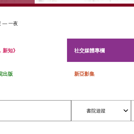
 — 一夜
．新知》
社交媒體專欄
院出版
新亞影集
書院遊蹤