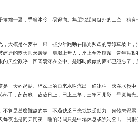
子捲縮一團，手腳冰冷，易得病。無望地望向窗外的上空，稍有
光，大概是在夢中，跟一些少年跑動在陽光照耀的青綠草坡上，
坡建造的露天圓形廣場，廣場上無人，座上全為虛席。青年舞動
眼的天空歡呼，回音蕩漾在空中。是哪時候做的夢都已經忘了，
當是一天的起點。鋅盆上的自來水喉流出一條冰柱，落在水煲中
蒸蒸手，蒸蒸臉，蒸蒸日上，日上三竿，三竿不見影，畢竟無光
，不算是甚麼難熬的事，不過缺乏日光就缺乏動力，身體未覺累
天每夜也是同天同夜，睡的時間只是中場休息或強制登出，開眼