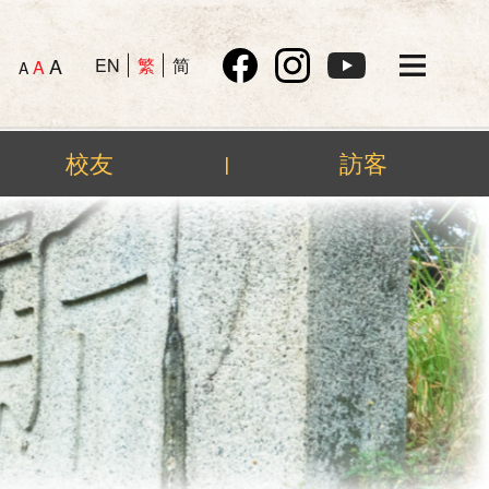
A
EN
繁
简
A
A
校友
訪客
|