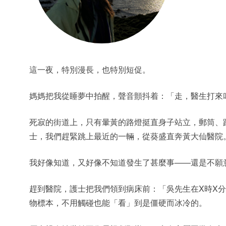
這一夜，特別漫長，也特別短促。
媽媽把我從睡夢中拍醒，聲音顫抖着：「走，醫生打來
死寂的街道上，只有暈黃的路燈挺直身子站立，郵筒、
士，我們趕緊跳上最近的一輛，從葵盛直奔黃大仙醫院
我好像知道，又好像不知道發生了甚麼事——還是不願
趕到醫院，護士把我們領到病床前：「吳先生在X時X
物標本，不用觸碰也能「看」到是僵硬而冰冷的。