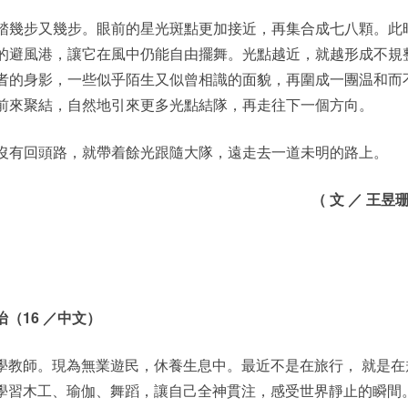
踏幾步又幾步。眼前的星光斑點更加接近，再集合成七八顆。此
的避風港，讓它在風中仍能自由擺舞。光點越近，就越形成不規
者的身影，一些似乎陌生又似曾相識的面貌，再圍成一團温和而
前來聚結，自然地引來更多光點結隊，再走往下一個方向。
沒有回頭路，就帶着餘光跟隨大隊，遠走去一道未明的路上。
（ 文 ／ 王昱珊
（16 ／中文）
學教師。現為無業遊民，休養生息中。最近不是在旅行， 就是在
學習木工、瑜伽、舞蹈，讓自己全神貫注，感受世界靜止的瞬間