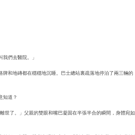
叫我們去醫院。」
路牌和地磚都在穩穩地沉睡。巴士總站裏疏落地停泊了兩三輛的
。
意知道？
分離世了。」父親的雙眼和嘴巴凝固在半張半合的瞬間，身體宛