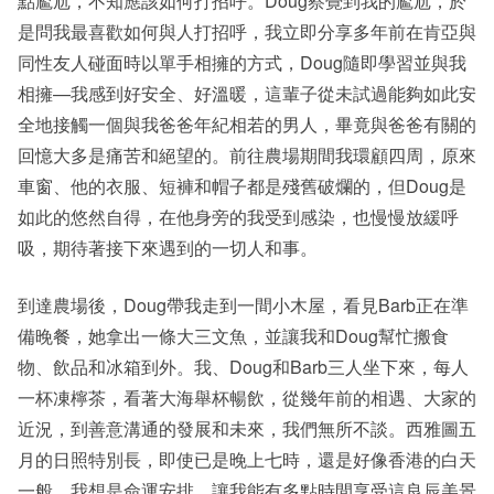
點尷尬，不知應該如何打招呼。Doug察覺到我的尷尬，於
是問我最喜歡如何與人打招呼，我立即分享多年前在肯亞與
同性友人碰面時以單手相擁的方式，Doug隨即學習並與我
相擁—我感到好安全、好溫暖，這輩子從未試過能夠如此安
全地接觸一個與我爸爸年紀相若的男人，畢竟與爸爸有關的
回憶大多是痛苦和絕望的。前往農場期間我環顧四周，原來
車窗、他的衣服、短褲和帽子都是殘舊破爛的，但Doug是
如此的悠然自得，在他身旁的我受到感染，也慢慢放緩呼
吸，期待著接下來遇到的一切人和事。
到達農場後，Doug帶我走到一間小木屋，看見Barb正在準
備晚餐，她拿出一條大三文魚，並讓我和Doug幫忙搬食
物、飲品和冰箱到外。我、Doug和Barb三人坐下來，每人
一杯凍檸茶，看著大海舉杯暢飲，從幾年前的相遇、大家的
近況，到善意溝通的發展和未來，我們無所不談。西雅圖五
月的日照特別長，即使已是晚上七時，還是好像香港的白天
一般，我想是命運安排，讓我能有多點時間享受這良辰美景