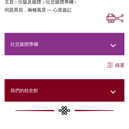
主頁
>
出版及媒體
>
社交媒體專欄
>
同題異寫．兩種風景 — 心渡遊記
社交媒體專欄
篩選
《新亞生活月刊》
《新亞．新知》
我們的校史館
《新亞簡訊》
New Asia Then and Now