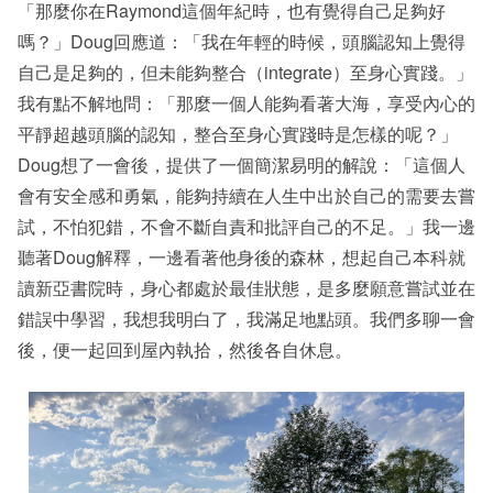
「那麼你在Raymond這個年紀時，也有覺得自己足夠好
嗎？」Doug回應道：「我在年輕的時候，頭腦認知上覺得
自己是足夠的，但未能夠整合（integrate）至身心實踐。」
我有點不解地問：「那麼一個人能夠看著大海，享受內心的
平靜超越頭腦的認知，整合至身心實踐時是怎樣的呢？」
Doug想了一會後，提供了一個簡潔易明的解說：「這個人
會有安全感和勇氣，能夠持續在人生中出於自己的需要去嘗
試，不怕犯錯，不會不斷自責和批評自己的不足。」我一邊
聽著Doug解釋，一邊看著他身後的森林，想起自己本科就
讀新亞書院時，身心都處於最佳狀態，是多麼願意嘗試並在
錯誤中學習，我想我明白了，我滿足地點頭。我們多聊一會
後，便一起回到屋內執拾，然後各自休息。