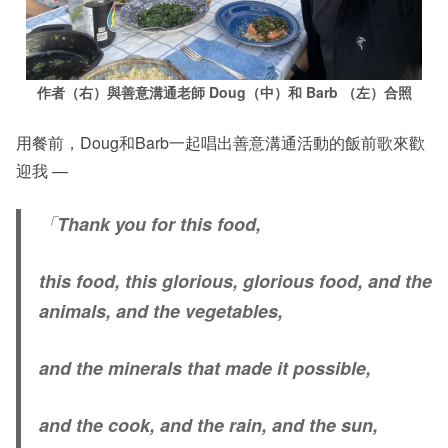
作者（右）與善意溝通老師 Doug（中）和 Barb （左）合照
用餐前，Doug和Barb一起唱出善意溝通活動的飯前歌來歡
迎我 —
「
Thank you for this food,
this food, this glorious, glorious food, and the
animals, and the vegetables,
and the minerals that made it possible,
and the cook, and the rain, and the sun,