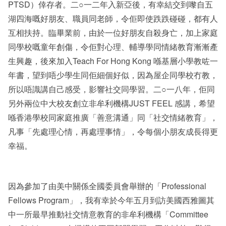
PTSD）倖存者。二○一二年入新亞後，有幸結交到嚟自五
湖四海嘅好朋友、職員同老師，令佢即使跌跌碰碰，都有人
互相扶持。臨畢業前，由於一位好朋友自殺身亡，加上家庭
同學校嘅童年創傷，令佢對心理、輔導學同情緒教育漸漸產
生興趣，後來加入Teach For Hong Kong 喺基層小學教咗一
年書，望到唔少學生同佢細個好似，因為屋企同學校冇教，
所以唔識講自己感受，影響社交同學習。二○一八年，佢同
另外兩位中大校友創立非牟利機構JUST FEEL 感講，希望
喺香港學校同家庭推廣「善意溝通」同「社交情緒教育」，
凡事「先處理心情，再處理事情」，令每個小朋友成長得更
幸福。
因為參加了由美中關係全國委員會舉辦的「Professional
Fellows Program」，我有幸於今年五月到訪美國西雅圖其
中一所最早推動社交情意教育的非牟利機構「Committee