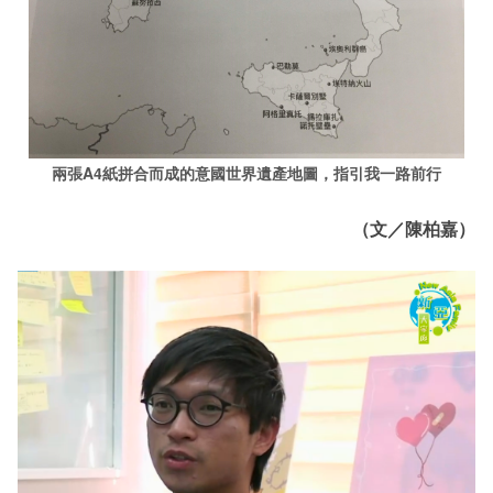
兩張A4紙拼合而成的意國世界遺產地圖，指引我一路前行
（文／陳柏嘉）