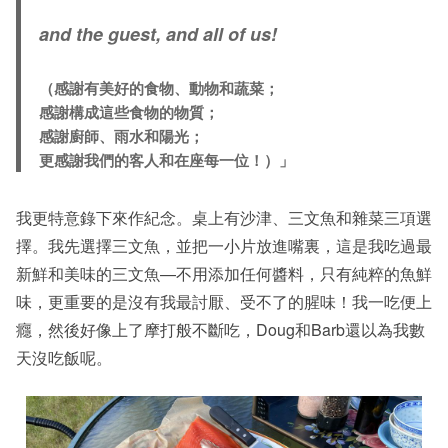
and the guest, and all of us!
（感謝有美好的食物、動物和蔬菜；
感謝構成這些食物的物質；
感謝廚師、雨水和陽光；
更感謝我們的客人和在座每一位！）」
我更特意錄下來作紀念。桌上有沙津、三文魚和雜菜三項選
擇。我先選擇三文魚，並把一小片放進嘴裏，這是我吃過最
新鮮和美味的三文魚—不用添加任何醬料，只有純粹的魚鮮
味，更重要的是沒有我最討厭、受不了的腥味！我一吃便上
癮，然後好像上了摩打般不斷吃，Doug和Barb還以為我數
天沒吃飯呢。