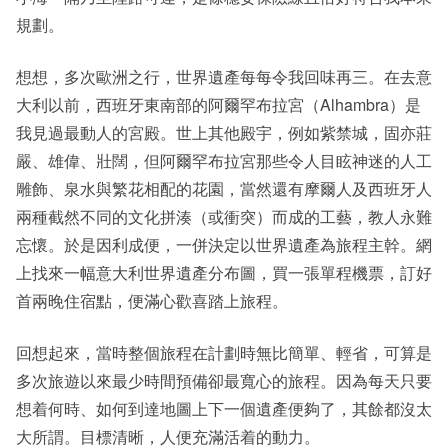
規劃。
想想，多次歐洲之行，世界遺產每每令我回味再三。在去意
大利以前，西班牙東南部的阿爾罕布拉宮（Alhambra）是
我見過最動人的宮殿。世上其他殿宇，例如紫禁城，固亦莊
嚴、雄偉、壯闊，但阿爾罕布拉宮那些令人目眩神迷的人工
雕飾、泉水與繁花相配的花園，當然還有摩爾人及西班牙人
兩種截然不同的文化拼湊（或衝突）而成的工藝，教人永難
忘懷。於是因利成便，一併決定以世界遺產為旅程主幹。網
上找來一幅意大利世界遺產分布圖，買一張單程機票，訂好
首兩晚住宿點，便滿心歡喜踏上旅程。
回想起來，當時整個旅程在計劃時無比簡單、輕省，可算是
多次旅遊以來最少時間預備卻最寬心的旅程。因為每天只要
想着何時、如何到達地圖上下一個遺產便夠了，其餘都沒太
大所謂。目標清晰，人便充滿活着的動力。