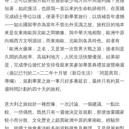
奇，怎可以整個月都只去過那麼少地方而不周遊列國？見微
知著，如此慢活，也跟我一直以來的生命軌跡相符。在英國
完成碩士學位以後，便著手計劃畢業旅行，以填補昔年遺憾
—一如出國留學亦為當年不曾出外見識之故。旅程目的地本
來是在東南歐與北歐之間猶豫。與中華大地相類，歐洲中原
向稱西方文明源頭，而東南歐、北歐則各具特色。前者有
「歐洲火藥庫」之名，又是第一次世界大戰之源；後者則是
久聞的高稅率、高福利地方，人民生活快樂優渥。結果卻
是，完成學位後忙於安排母親來英參加畢業典禮並遊覽兩週
（遊記已刊於二○二二年十月號《新亞生活》「同題異寫」
專欄），規劃畢業之旅一事只好多番延宕，最終只有約莫一
週時間計劃約四十天的旅程。
意大利之旅始於一種想像、一次討論、一個建議、一點比
較、一些偶然。既然只有一週做決定並規劃，那便放棄國家
較小而分散、文化歷史上頗異歐洲中原的東南歐。經驗所
知，跨國之旅會牽涉較多的資料搜集及整理，又是發展相對