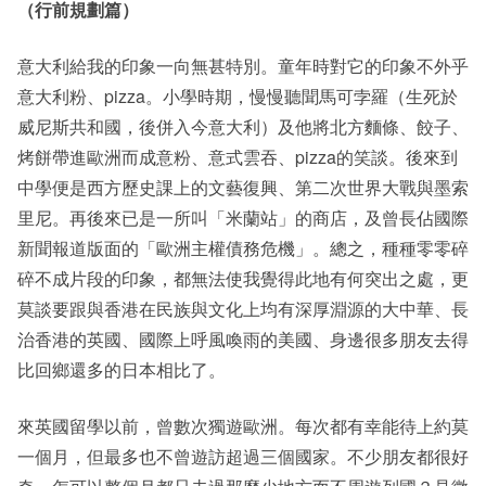
（行前規劃篇）
意大利給我的印象一向無甚特別。童年時對它的印象不外乎
意大利粉、pizza。小學時期，慢慢聽聞馬可孛羅（生死於
威尼斯共和國，後併入今意大利）及他將北方麵條、餃子、
烤餅帶進歐洲而成意粉、意式雲吞、pizza的笑談。後來到
中學便是西方歷史課上的文藝復興、第二次世界大戰與墨索
里尼。再後來已是一所叫「米蘭站」的商店，及曾長佔國際
新聞報道版面的「歐洲主權債務危機」。總之，種種零零碎
碎不成片段的印象，都無法使我覺得此地有何突出之處，更
莫談要跟與香港在民族與文化上均有深厚淵源的大中華、長
治香港的英國、國際上呼風喚雨的美國、身邊很多朋友去得
比回鄉還多的日本相比了。
來英國留學以前，曾數次獨遊歐洲。每次都有幸能待上約莫
一個月，但最多也不曾遊訪超過三個國家。不少朋友都很好