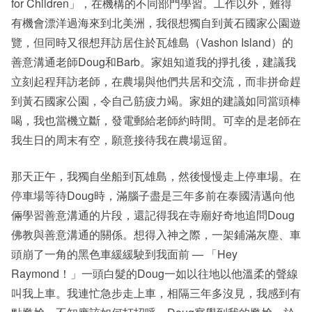
for Children」，在機構的不同部門學習。工作以外，難得
有機會漂洋過海來到北美洲，我很想獨自到黃石國家公園遊
覽，但同時又很想拜訪居住於瓦雄島（Vashon Island）的
善意溝通老師Doug和Barb。家姐知道我的掙扎後，建議我
立刻起程拜訪老師，在農場與他們共居和交流，而非拼命趕
到黃石國家公園，令自己筋疲力竭。家姐的建議如同當頭棒
喝，我也當機立斷，發電郵給老師約時間。可幸的是老師在
我生日的周末有空，願意接待我在農場逗留。
那天正午，我獨自坐船到瓦雄島，然後慢慢走上停車場。在
停車場等待Doug時，滿腦子盡是三年多前在泰國清邁向他
倆學習善意溝通的片段，還記得我在寺廟好奇地追問Doug
佛教與善意溝通的關係。想得入神之際，一架鋪滿灰塵、車
頭崩了一角的黑色車緩緩駛到我面前 — 「Hey
Raymond！」一頭白髮的Doug一如以往地以他溫柔的聲線
叫我上車。我連忙急步走上車，相隔三年多沒見，我感到有