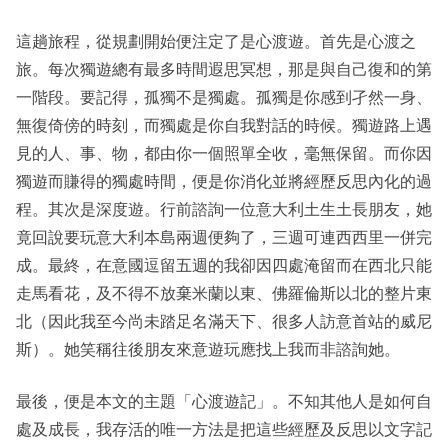
這趟旅程，從規劃開始便注定了是心渡遊。首先是心渡之
旅。每次獨遊總有最多時間遐思冥想，那是與自己復和的第
一階段。要記得，孤獨不是獨處。孤獨是你感到孑然一身、
無復倚傍的時刻，而獨處是你自我對話的時候。獨遊路上遇
見的人、事、物，都由你一個照單全收，毫無保留。而你因
獨遊而賺得的獨處時間，便是你消化並將經歷反思內化的過
程。其次是深度遊。行前諮詢一位意大利土生土長朋友，她
竟回說要玩意大利本島兩週便夠了，三週可連西西里一併完
成。最終，在意國逗留五週的我卻因四處淹留而在西北只能
走馬看花，及不得不放棄米蘭以東、佛羅倫斯以北的整片東
北（因此我至今尚未踏足名滿天下、很多人訪意首站的威尼
斯）。她笑稱往後朋友來意遊玩應找上我而非諮詢她。
最後，便是本文的主題「心渡遊記」。不知其他人是如何自
處及成長，我存活的唯一方法是把這些經歷及反思以文字記