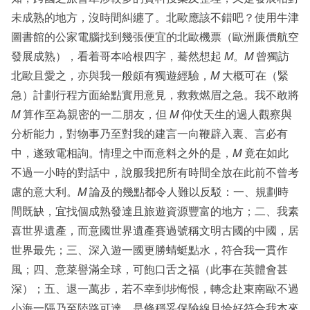
未成熟的地方，沒時間糾纏了。北歐應該不錯吧？使用牛津
圖書館的公家電腦找到幾張便宜的北歐機票（歐洲廉價航空
發展成熟），看着哥本哈根四字，驀然想起
M
。
M
曾獨訪
北歐且愛之，亦與我一般頗有獨遊經驗，
M
大概可在（緊
急）計劃行程方面給點實用意見，救救燃眉之急。我不敢將
M
算作至為親密的一二朋友，但
M
仰仗天生的過人觀察與
分析能力，對物事乃至對我的建言一向鞭辟入裏、言必有
中，遂致電相詢。情理之中而意料之外的是，
M
竟在如此
不過一小時的對話中，說服我把所有時間全放在此前不曾考
慮的意大利。
M
論及的幾點都令人難以反駁：一、規劃時
間既缺，宜找個成熟發達且旅遊資源豐富的地方；二、我素
喜世界遺產，而意國世界遺產賽過號稱文明古國的中國，居
世界最先；三、深入遊一國更勝蜻蜓點水，符合我一貫作
風；四、意菜譽滿全球，可飽口舌之福（此事在英體會甚
深）；五、退一萬步，若不幸到埗悔恨，轉念赴東南歐不過
小海一隔乃至陸路可達，是條穩妥保險線且恰好符合我本來