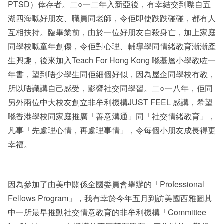
PTSD）倖存者。二○一二年入新亞後，有幸結交到嚟自五
湖四海嘅好朋友、職員同老師，令佢即使跌跌碰碰，都有人
互相扶持。臨畢業前，由於一位好朋友自殺身亡，加上家庭
同學校嘅童年創傷，令佢對心理、輔導學同情緒教育漸漸產
生興趣，後來加入Teach For Hong Kong 喺基層小學教咗一
年書，望到唔少學生同佢細個好似，因為屋企同學校冇教，
所以唔識講自己感受，影響社交同學習。二○一八年，佢同
另外兩位中大校友創立非牟利機構JUST FEEL 感講，希望
喺香港學校同家庭推廣「善意溝通」同「社交情緒教育」，
凡事「先處理心情，再處理事情」，令每個小朋友成長得更
幸福。
因為參加了由美中關係全國委員會舉辦的「Professional
Fellows Program」，我有幸於今年五月到訪美國西雅圖其
中一所最早推動社交情意教育的非牟利機構「Committee