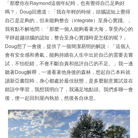
「那麼你在Raymond這個年紀時，也有覺得自己足夠好
嗎？」Doug回應道：「我在年輕的時候，頭腦認知上覺得
自己是足夠的，但未能夠整合（integrate）至身心實踐。」
我有點不解地問：「那麼一個人能夠看著大海，享受內心的
平靜超越頭腦的認知，整合至身心實踐時是怎樣的呢？」
Doug想了一會後，提供了一個簡潔易明的解說：「這個人
會有安全感和勇氣，能夠持續在人生中出於自己的需要去嘗
試，不怕犯錯，不會不斷自責和批評自己的不足。」我一邊
聽著Doug解釋，一邊看著他身後的森林，想起自己本科就
讀新亞書院時，身心都處於最佳狀態，是多麼願意嘗試並在
錯誤中學習，我想我明白了，我滿足地點頭。我們多聊一會
後，便一起回到屋內執拾，然後各自休息。