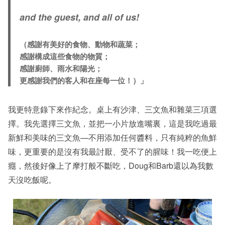
and the guest, and all of us!
（感謝有美好的食物、動物和蔬菜；
感謝構成這些食物的物質；
感謝廚師、雨水和陽光；
更感謝我們的客人和在座每一位！）」
我更特意錄下來作紀念。桌上有沙津、三文魚和雜菜三項選
擇。我先選擇三文魚，並把一小片放進嘴裏，這是我吃過最
新鮮和美味的三文魚—不用添加任何醬料，只有純粹的魚鮮
味，更重要的是沒有我最討厭、受不了的腥味！我一吃便上
癮，然後好像上了摩打般不斷吃，Doug和Barb還以為我數
天沒吃飯呢。