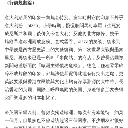
（行前規劃篇）
意大利給我的印象一向無甚特別。童年時對它的印象不外乎
意大利粉、pizza。小學時期，慢慢聽聞馬可孛羅（生死於
威尼斯共和國，後併入今意大利）及他將北方麵條、餃子、
烤餅帶進歐洲而成意粉、意式雲吞、pizza的笑談。後來到
中學便是西方歷史課上的文藝復興、第二次世界大戰與墨索
里尼。再後來已是一所叫「米蘭站」的商店，及曾長佔國際
新聞報道版面的「歐洲主權債務危機」。總之，種種零零碎
碎不成片段的印象，都無法使我覺得此地有何突出之處，更
莫談要跟與香港在民族與文化上均有深厚淵源的大中華、長
治香港的英國、國際上呼風喚雨的美國、身邊很多朋友去得
比回鄉還多的日本相比了。
來英國留學以前，曾數次獨遊歐洲。每次都有幸能待上約莫
一個月，但最多也不曾遊訪超過三個國家。不少朋友都很好