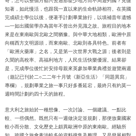
奇，怎可以整個月都只去過那麼少地方而不周遊列國？見微
知著，如此慢活，也跟我一直以來的生命軌跡相符。在英國
完成碩士學位以後，便著手計劃畢業旅行，以填補昔年遺憾
—一如出國留學亦為當年不曾出外見識之故。旅程目的地本
來是在東南歐與北歐之間猶豫。與中華大地相類，歐洲中原
向稱西方文明源頭，而東南歐、北歐則各具特色。前者有
「歐洲火藥庫」之名，又是第一次世界大戰之源；後者則是
久聞的高稅率、高福利地方，人民生活快樂優渥。結果卻
是，完成學位後忙於安排母親來英參加畢業典禮並遊覽兩週
（遊記已刊於二○二二年十月號《新亞生活》「同題異寫」
專欄），規劃畢業之旅一事只好多番延宕，最終只有約莫一
週時間計劃約四十天的旅程。
意大利之旅始於一種想像、一次討論、一個建議、一點比
較、一些偶然。既然只有一週做決定並規劃，那便放棄國家
較小而分散、文化歷史上頗異歐洲中原的東南歐。經驗所
知，跨國之旅會牽涉較多的資料搜集及整理，又是發展相對