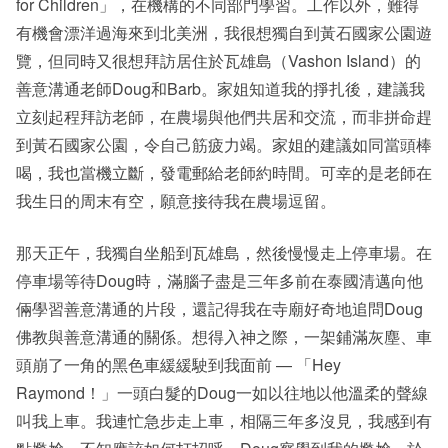
for Children」，在機構的不同部門學習。工作以外，難得
有機會漂洋過海來到北美洲，我很想獨自到黃石國家公園遊
覽，但同時又很想拜訪居住於瓦雄島（Vashon Island）的
善意溝通老師Doug和Barb。家姐知道我的掙扎後，建議我
立刻起程拜訪老師，在農場與他們共居和交流，而非拼命趕
到黃石國家公園，令自己筋疲力竭。家姐的建議如同當頭棒
喝，我也當機立斷，發電郵給老師約時間。可幸的是老師在
我生日的周末有空，願意接待我在農場逗留。
那天正午，我獨自坐船到瓦雄島，然後慢慢走上停車場。在
停車場等待Doug時，滿腦子盡是三年多前在泰國清邁向他
倆學習善意溝通的片段，還記得我在寺廟好奇地追問Doug
佛教與善意溝通的關係。想得入神之際，一架鋪滿灰塵、車
頭崩了一角的黑色車緩緩駛到我面前 — 「Hey
Raymond！」一頭白髮的Doug一如以往地以他溫柔的聲線
叫我上車。我連忙急步走上車，相隔三年多沒見，我感到有