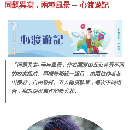
同題異寫．兩種風景 — 心渡遊記
《新亞書院概覽》
Our History Gallery
其他書院出版
Campus Tour
新亞影集
New Asianships
「同題異寫‧ 兩種風景」作者團隊由五位背景不同
影片庫
的校友組成。專欄每期設一題目，由兩位作者各
出機杼，自由發揮。五人輪流執筆，每次不同組
合，期盼刷出寫作的新火花。