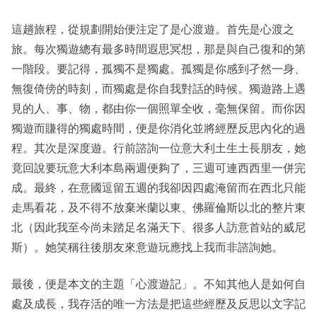
這趟旅程，從規劃開始便注定了是心渡遊。首先是心渡之
旅。每次獨遊總有最多時間遐思冥想，那是與自己復和的第
一階段。要記得，孤獨不是獨處。孤獨是你感到孑然一身、
無復倚傍的時刻，而獨處是你自我對話的時候。獨遊路上遇
見的人、事、物，都由你一個照單全收，毫無保留。而你因
獨遊而賺得的獨處時間，便是你消化並將經歷反思內化的過
程。其次是深度遊。行前諮詢一位意大利土生土長朋友，她
竟回說要玩意大利本島兩週便夠了，三週可連西西里一併完
成。最終，在意國逗留五週的我卻因四處淹留而在西北只能
走馬看花，及不得不放棄米蘭以東、佛羅倫斯以北的整片東
北（因此我至今尚未踏足名滿天下、很多人訪意首站的威尼
斯）。她笑稱往後朋友來意遊玩應找上我而非諮詢她。
最後，便是本文的主題「心渡遊記」。不知其他人是如何自
處及成長，我存活的唯一方法是把這些經歷及反思以文字記