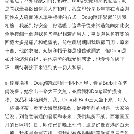
點尷尬，不知應該如何打招呼。Doug察覺到我的尷尬，於
是問我最喜歡如何與人打招呼，我立即分享多年前在肯亞與
同性友人碰面時以單手相擁的方式，Doug隨即學習並與我
相擁—我感到好安全、好溫暖，這輩子從未試過能夠如此安
全地接觸一個與我爸爸年紀相若的男人，畢竟與爸爸有關的
回憶大多是痛苦和絕望的。前往農場期間我環顧四周，原來
車窗、他的衣服、短褲和帽子都是殘舊破爛的，但Doug是
如此的悠然自得，在他身旁的我受到感染，也慢慢放緩呼
吸，期待著接下來遇到的一切人和事。
到達農場後，Doug帶我走到一間小木屋，看見Barb正在準
備晚餐，她拿出一條大三文魚，並讓我和Doug幫忙搬食
物、飲品和冰箱到外。我、Doug和Barb三人坐下來，每人
一杯凍檸茶，看著大海舉杯暢飲，從幾年前的相遇、大家的
近況，到善意溝通的發展和未來，我們無所不談。西雅圖五
月的日照特別長，即使已是晚上七時，還是好像香港的白天
一般，我想是命運安排，讓我能有多點時間享受這良辰美景