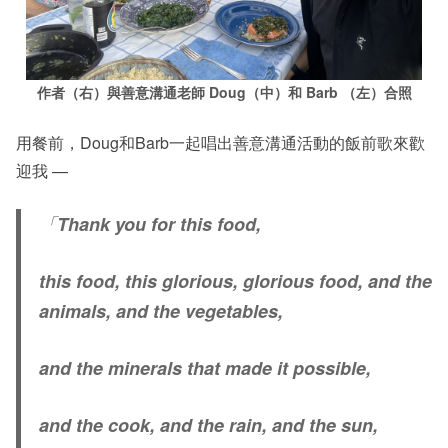
作者（右）與善意溝通老師 Doug（中）和 Barb （左）合照
用餐前，Doug和Barb一起唱出善意溝通活動的飯前歌來歡
迎我 —
「
Thank you for this food,
this food, this glorious, glorious food, and the
animals, and the vegetables,
and the minerals that made it possible,
and the cook, and the rain, and the sun,