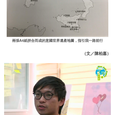
兩張A4紙拼合而成的意國世界遺產地圖，指引我一路前行
（文／陳柏嘉）