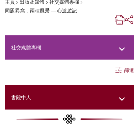
主頁
>
出版及媒體
>
社交媒體專欄
>
同題異寫．兩種風景 — 心渡遊記
社交媒體專欄
篩選
《新亞生活月刊》
《新亞．新知》
書院中人
《新亞簡訊》
New Asia Then and Now