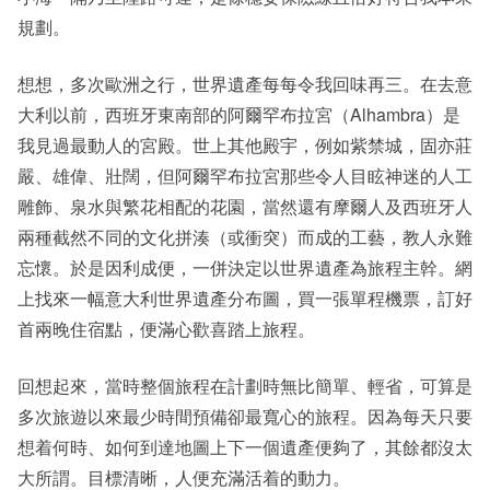
規劃。
想想，多次歐洲之行，世界遺產每每令我回味再三。在去意
大利以前，西班牙東南部的阿爾罕布拉宮（Alhambra）是
我見過最動人的宮殿。世上其他殿宇，例如紫禁城，固亦莊
嚴、雄偉、壯闊，但阿爾罕布拉宮那些令人目眩神迷的人工
雕飾、泉水與繁花相配的花園，當然還有摩爾人及西班牙人
兩種截然不同的文化拼湊（或衝突）而成的工藝，教人永難
忘懷。於是因利成便，一併決定以世界遺產為旅程主幹。網
上找來一幅意大利世界遺產分布圖，買一張單程機票，訂好
首兩晚住宿點，便滿心歡喜踏上旅程。
回想起來，當時整個旅程在計劃時無比簡單、輕省，可算是
多次旅遊以來最少時間預備卻最寬心的旅程。因為每天只要
想着何時、如何到達地圖上下一個遺產便夠了，其餘都沒太
大所謂。目標清晰，人便充滿活着的動力。