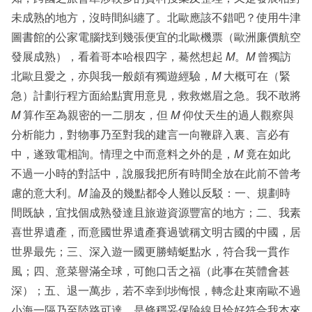
未成熟的地方，沒時間糾纏了。北歐應該不錯吧？使用牛津
圖書館的公家電腦找到幾張便宜的北歐機票（歐洲廉價航空
發展成熟），看着哥本哈根四字，驀然想起
M
。
M
曾獨訪
北歐且愛之，亦與我一般頗有獨遊經驗，
M
大概可在（緊
急）計劃行程方面給點實用意見，救救燃眉之急。我不敢將
M
算作至為親密的一二朋友，但
M
仰仗天生的過人觀察與
分析能力，對物事乃至對我的建言一向鞭辟入裏、言必有
中，遂致電相詢。情理之中而意料之外的是，
M
竟在如此
不過一小時的對話中，說服我把所有時間全放在此前不曾考
慮的意大利。
M
論及的幾點都令人難以反駁：一、規劃時
間既缺，宜找個成熟發達且旅遊資源豐富的地方；二、我素
喜世界遺產，而意國世界遺產賽過號稱文明古國的中國，居
世界最先；三、深入遊一國更勝蜻蜓點水，符合我一貫作
風；四、意菜譽滿全球，可飽口舌之福（此事在英體會甚
深）；五、退一萬步，若不幸到埗悔恨，轉念赴東南歐不過
小海一隔乃至陸路可達，是條穩妥保險線且恰好符合我本來