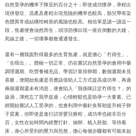
自然受孕的機率下降至約百分之十；即使成功懷孕，孕程出
現併發症、流產及產程出現危險的機率也較高，胎兒帶有染
色體異常或結構性畸形的風險也較高。相信單是讀一讀這一
段，焦慮便會油然而生，頭頂彷彿出現一座在倒數的大鐘，
死線之後，一切壞事都會通通發生。
還有一層我面對得最多的生育焦慮，就是擔心「冇得生」、
「生唔出」。體檢一切正常、仍在嘗試自然受孕的會用中藥
調理週期、吃營養補充品、學習計算排卵期，數個週期未見
喜脈，便開始焦慮是否應該借助人工方式提高成功率，再過
兩個週期還未有消息，便會陷入「我係咪註定冇得生？」的
旋渦，渾然忘了我早提過，心情輕鬆也是助孕一大要素。已
經開始嘗試人工受孕的，也會利用中藥針灸幫助提升精子卵
子質素，但即使是進行試管嬰兒療程，成功率也絕非百分
百，女性在短時間內經歷打針、抽卵、植入胚胎、等待着
床，身心所受到的壓力與煎熬，擔心每個步驟都有可能未如