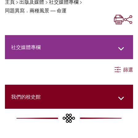
主頁
>
出版及媒體
>
社交媒體專欄
>
同題異寫．兩種風景 — 命運
社交媒體專欄
篩選
《新亞生活月刊》
《新亞．新知》
我們的校史館
《新亞簡訊》
New Asia Then and Now