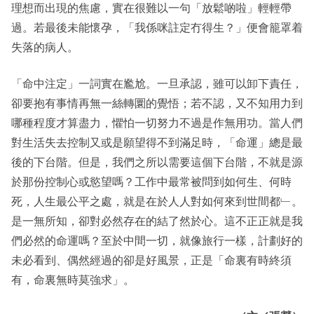
理想而出現的焦慮，實在很難以一句「放鬆啲啦」輕輕帶
過。若最後未能懷孕，「我係咪註定冇得生？」便會籠罩着
失落的病人。
「命中注定」一詞實在尷尬。一旦承認，雖可以卸下責任，
卻要抱有事情再無一絲轉圜的覺悟；若不認，又不知用力到
哪種程度才算盡力，懼怕一切努力不過是作無用功。當人們
對生活失去控制又或是願望得不到滿足時，「命運」總是最
後的下台階。但是，我們之所以需要這個下台階，不就是源
於那份控制心或慾望嗎？工作中最常被問到如何生、何時
死，人生最公平之處，就是在於人人對如何來到世間都﹂。
是一無所知，卻對必然存在的結了然於心。這不正正就是我
們必然的命運嗎？至於中間一切，就像旅行一樣，計劃好的
未必看到、偶然經過的卻是好風景，正是「命裏有時終須
有，命裏無時莫強求」。