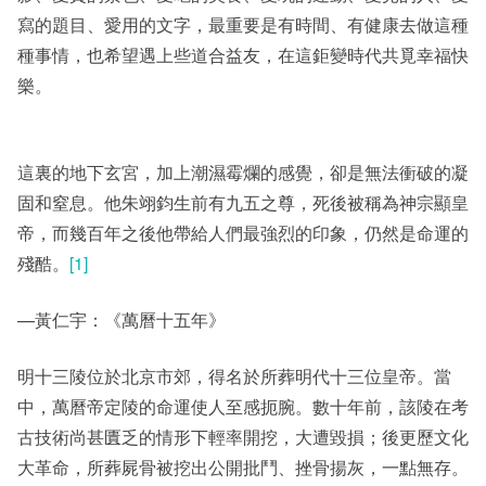
寫的題目、愛用的文字，最重要是有時間、有健康去做這種
種事情，也希望遇上些道合益友，在這鉅變時代共覓幸福快
樂。
這裏的地下玄宮，加上潮濕霉爛的感覺，卻是無法衝破的凝
固和窒息。他朱翊鈞生前有九五之尊，死後被稱為神宗顯皇
帝，而幾百年之後他帶給人們最強烈的印象，仍然是命運的
殘酷。
[1]
—黃仁宇：《萬曆十五年》
明十三陵位於北京市郊，得名於所葬明代十三位皇帝。當
中，萬曆帝定陵的命運使人至感扼腕。數十年前，該陵在考
古技術尚甚匱乏的情形下輕率開挖，大遭毀損；後更歷文化
大革命，所葬屍骨被挖出公開批鬥、挫骨揚灰，一點無存。