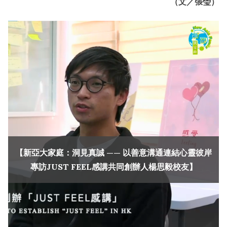
（文／張瑩）
【新亞大家庭：洞見真誠 —— 以善意溝通連結心靈彼岸
專訪JUST FEEL感講共同創辦人楊思毅校友】