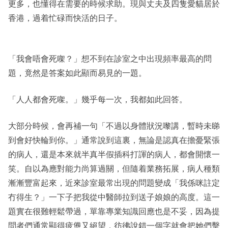
更多，也懂得在需要的時候求助。現與丈夫及四隻愛貓居於
香港，過着忙碌而快活的日子。
「我會唔會死㗎？」想不到在診室之中出現頻率最高的問
題，竟然是答案如此顯而易見的一題。
「人人都會死㗎。」幾乎每一次，我都如此回答。
大部分時候，會再補一句「不過以身體狀況嚟講，暫時未睇
到會好快輪到你。」通常說到這裏，無論是認真在擔憂緊張
的病人，還是本來就半真半假插科打諢的病人，都會開懷一
笑。自以為應對能力尚算過關，但隨着業務拓展，病人種類
漸漸豐富起來，近來診室最常出現的問題變成「我係咪註定
冇得生？」一下子把我從中醫師拉到送子娘娘的高度。這一
題實在很難輕鬆帶過，單靠專業知識回應也是不妥，因為提
問者們通常顯得疲憊又絕望，彷彿說錯一個字就會把她們擊