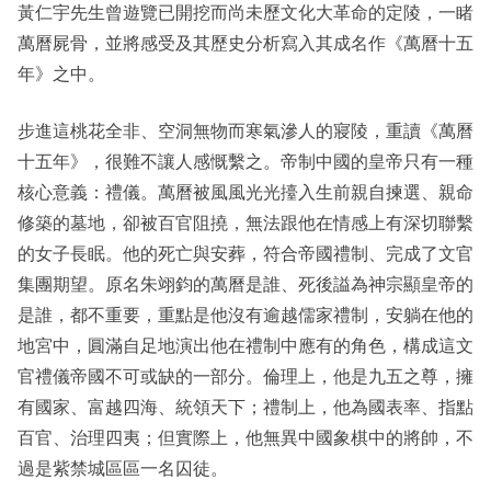
黃仁宇先生曾遊覽已開挖而尚未歷文化大革命的定陵，一睹
萬曆屍骨，並將感受及其歷史分析寫入其成名作《萬曆十五
年》之中。
步進這桃花全非、空洞無物而寒氣滲人的寢陵，重讀《萬曆
十五年》，很難不讓人感慨繫之。帝制中國的皇帝只有一種
核心意義：禮儀。萬曆被風風光光擡入生前親自揀選、親命
修築的墓地，卻被百官阻撓，無法跟他在情感上有深切聯繫
的女子長眠。他的死亡與安葬，符合帝國禮制、完成了文官
集團期望。原名朱翊鈞的萬曆是誰、死後謚為神宗顯皇帝的
是誰，都不重要，重點是他沒有逾越儒家禮制，安躺在他的
地宮中，圓滿自足地演出他在禮制中應有的角色，構成這文
官禮儀帝國不可或缺的一部分。倫理上，他是九五之尊，擁
有國家、富越四海、統領天下；禮制上，他為國表率、指點
百官、治理四夷；但實際上，他無異中國象棋中的將帥，不
過是紫禁城區區一名囚徒。