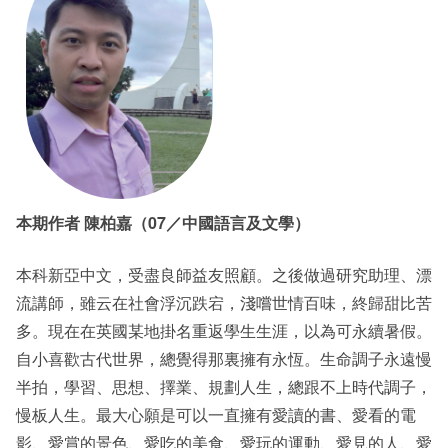
本期作者 陳柏嘉（07／中國語言及文學）
本科新亞中文，受盡良師益友照顧。之後做過研究助理、漂
流講師，雖云在社會浮沉跌宕，淺嚐世情百味，終歸甜比苦
多。現在在英國某地掛名重返學生生涯，以為可永續暑假。
自小喜歡古代世界，總覺得那裏擁有永恆。生命調子永遠慢
半拍，學習、思想、擇業、規劃人生，總跟不上時代調子，
慢板人生。最大心願是可以一直擁有愛讀的書、愛看的電
影、愛賞的景色、愛吃的美食、愛玩的運動、愛見的人、愛