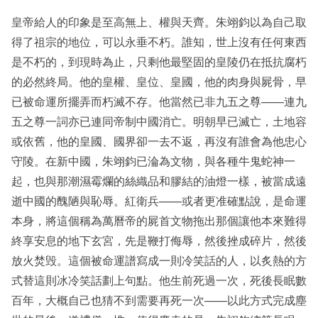
皇帝給人的印象是至高無上、權與天齊。朱翊鈞以為自己取
得了祖宗的地位，可以永垂不朽。誰知，世上沒有任何東西
是不朽的，到現時為止，只剩他最堅固的皇陵仍在抵抗腐朽
的必然終局。他的皇權、皇位、皇國，他的肉身與屍骨，早
已被命運所擺弄而朽滅不存。他當然已非九五之尊——連九
五之尊一詞亦已連同帝制中國消亡。明朝早已滅亡，土地容
或依舊，他的皇國、國界卻一去不返，再沒有誰會為他忠心
守陵。在新中國，朱翊鈞已淪為文物，與各種牛鬼蛇神一
起，也與那潮濕霉爛的絲織品和膠結的油燈一樣，被當成遠
逝中國的醜陋與恥辱。紅衛兵——或者更准確點說，是命運
本身，將這個稱為萬曆帝的屍首文物拖出那個讓他本來難得
終享安息的地下玄宮，先是鞭打侮辱，然後挫成碎片，然後
放火焚毁。這個被命運譜寫成一則冷笑話的人，以炙熱的方
式替這則冰冷笑話劃上句點。他生前死過一次，死後長眠數
百年，大概自己也猜不到需要再死一次——以此方式完成塵