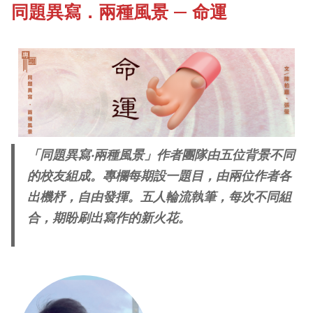
同題異寫．兩種風景 — 命運
《新亞書院概覽》
Campus Tour
其他書院出版
Fellows of the College
新亞影集
New Asianships
「同題異寫‧兩種風景」作者團隊由五位背景不同
的校友組成。專欄每期設一題目，由兩位作者各
影片庫
出機杼，自由發揮。五人輪流執筆，每次不同組
合，期盼刷出寫作的新火花。