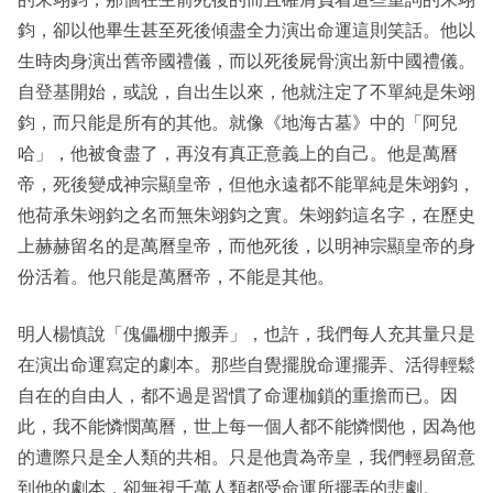
鈞，卻以他畢生甚至死後傾盡全力演出命運這則笑話。他以
生時肉身演出舊帝國禮儀，而以死後屍骨演出新中國禮儀。
自登基開始，或說，自出生以來，他就注定了不單純是朱翊
鈞，而只能是所有的其他。就像《地海古墓》中的「阿兒
哈」，他被食盡了，再沒有真正意義上的自己。他是萬曆
帝，死後變成神宗顯皇帝，但他永遠都不能單純是朱翊鈞，
他荷承朱翊鈞之名而無朱翊鈞之實。朱翊鈞這名字，在歷史
上赫赫留名的是萬曆皇帝，而他死後，以明神宗顯皇帝的身
份活着。他只能是萬曆帝，不能是其他。
明人楊慎說「傀儡棚中搬弄」，也許，我們每人充其量只是
在演出命運寫定的劇本。那些自覺擺脫命運擺弄、活得輕鬆
自在的自由人，都不過是習慣了命運枷鎖的重擔而已。因
此，我不能憐憫萬曆，世上每一個人都不能憐憫他，因為他
的遭際只是全人類的共相。只是他貴為帝皇，我們輕易留意
到他的劇本，卻無視千萬人類都受命運所擺弄的悲劇。