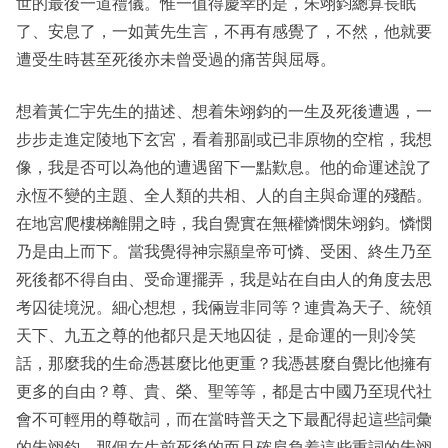
世的最後一道禮儀。惟一值得慶幸的是，朱翊鈞總算長眠
了、安息了，一如黃先生言，不再有感覺了，不然，他就要
遭受生時甚至死後亦未曾受過的痛苦與屈辱。
想着黃仁宇先生的描述、想着朱翊鈞的一生及死後遭遇，一
步步走進定陵地下玄宮，看着那副或已非原物的空棺，我想
像，我是否可以為他的遭遇留下一點歎息。他的命運述說了
永恆不變的主題、全人類的共相、人的自主與命運的殘酷。
在地宮爬樓梯離開之時，我自覺實在無權憐憫朱翊鈞。憐憫
乃是由上而下。當我覺得神宗顯皇帝可憐、受困、終生乃至
死後都不得自由、受命運擺弄，我是站在自由人的角度去思
考囚徒境況。細心想想，我倆豈非同等？連貴為天子、統領
天下、九五之尊的他都只是天地囚徒，是命運的一則冷笑
話，那麼我的生命憑甚麼比他更重？我憑甚麼自覺比他擁有
更多的自由？尊、貴、榮、聖等等，都是古中國乃至現代社
會不可輕用的尊敬詞，而在當時普天之下最配得起這些詞彙
的朱翊鈞，那個在生前死後的而且確肩負着這些重詞的朱翊