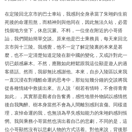
在定陵回北京市的巴士車站，我感到全身承當了朱翊鈞生前
死後的命運煎熬，而精神則與他同在，因此無法久站，必需
找個地方坐下，休息沉澱。不料，一位坐在附近的小哥搭
訕，我們開始簡單交談。原來他是巴士乘務員，每天來回北
京市與十三陵。我感覺，他不一定了解定陵裏的本來是甚
麼，也不一定清楚知道定陵在新中國的變化，又或許對此一
切已頗感麻木。不然，應難如此輕鬆跟我這位顯是遊人的過
客搭話。然而，我卻無比感謝他。本來，自步入陵區以來我
一直沉浸在對殘酷命運的思考中，那短短幾分鐘的交談將我
從各種情緒中救拔出來。古人說「樹若有情時，不會得青青
如此」，其實那是觀者自告奮勇，感性地替外物賦以感情然
後自我陶醉。樹本身當然不會為人間離別感到哀傷。同樣道
理，哀悼命運的我，也無須為早失感知能力的朱翊鈞感到悵
惘。我與乘務小哥當然也演出着自己的悲劇，不同的是，這
位小哥顯然沒有以悲劇人物的方式活着。對他來說，背後那