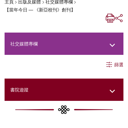
主頁
>
出版及媒體
>
社交媒體專欄
>
【當年今日 — 《新亞校刊》創刊】
社交媒體專欄
篩選
《新亞生活月刊》
《新亞．新知》
書院遊蹤
《新亞簡訊》
New Asia Then and Now