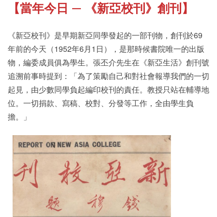
【當年今日 — 《新亞校刊》創刊】
《新亞書院概覽》
Our History Gallery
《新亞校刊》是早期新亞同學發起的一部刊物，創刊於69
其他書院出版
Fellows of the College
年前的今天（1952年6月1日），是那時候書院唯一的出版
物，編委成員俱為學生。張丕介先生在《新亞生活》創刊號
追溯前事時提到：「為了策勵自己和對社會報導我們的一切
新亞影集
New Asianships
起見，由少數同學負起編印校刊的責任。教授只站在輔導地
位。一切捐款、寫稿、校對、分發等工作，全由學生負
擔。」
影片庫