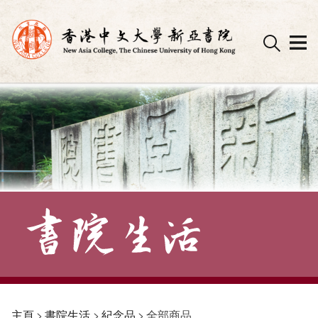
Skip
to
content
主頁
>
書院生活
>
紀念品
>
全部商品