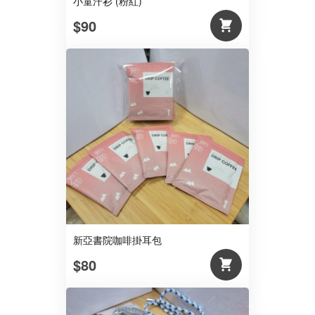
小童汗衫 (粉紅)
$90
新亞書院咖啡掛耳包
$80