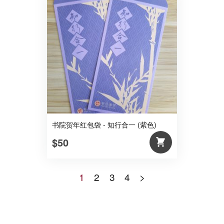
书院贺年红包袋 - 知行合一 (紫色)
$50
1
2
3
4
>