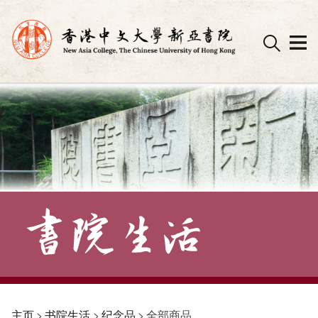
Skip
to
content
主页
>
书院生活
>
纪念品
>
全部商品