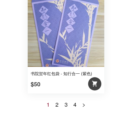
书院贺年红包袋 - 知行合一 (紫色)
$50
1
2
3
4
>