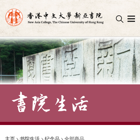
Skip
to
content
主页
>
书院生活
>
纪念品
>
全部商品