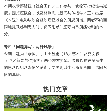
本期收录蔡洁钰（社会工作／二）参与「食物可持续性与减
废」圆桌座谈会，以及林煦恩（新闻与传播学／三）出席
《木送》电影放映会暨映后座谈会的所思所感。两者不约而
同地提及感到无力时，仍应思考并坚守自己所能做到的本
分。
专栏「同题异写．两种风景」
今期主题为「永恒」，由王昱珊（18／艺术）及龚文俊
（17／新闻与传播学）两位校友执笔。昱珊以描述脑海中
的思念以纪念永恒的消逝；文俊则以生活所见所闻，诘问永
恒的真谛。
热门文章