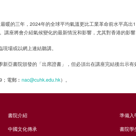
以來最暖的三年，2024年的全球平均氣溫更比工業革命前水平高出
態。講座將會介紹氣候變化的最新情況和影響，尤其對香港的影
臨現場或以網上連結聽講。
新亞書院頒發的「出席證書」，但必須出在講座完結後出示有效的學
09；電郵︰
nac@cuhk.edu.hk
）。
書院介紹
準備入
中國文化傳承
書院學