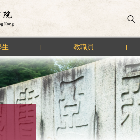
學生
教職員
|
|