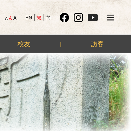
A
EN
繁
简
A
A
校友
訪客
|