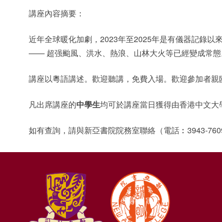
講座內容摘要：
近年全球暖化加劇，2023年至2025年是有儀器記錄
—— 超强颱風、洪水、熱浪、山林大火等已經變成常
講座以粵語講述。歡迎聽講，免費入場。歡迎參加者親
凡出席講座的
中學生
均可於講座當日獲得由香港中文大學
如有查詢，請與新亞書院院務室聯絡（電話︰3943-76