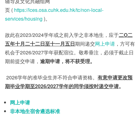
辅导及文化共融组网
页 (
https://lces.osa.cuhk.edu.hk/tc/non-local-
其他
services/housing
)。
故此在2023/2024学年或之前入学之非本地生，应于
二
O
二
五年十月二十二日至十一月
五日
期间递交
网上申请
，方可有
机会于2026/2027学年获配宿位。敬希垂注，必须于截止日
期前提交申请，
逾期申请，将不获受理。
2026学年的准毕业生并不符合申请资格。
有意申请更改预
期毕业学期至
2026/2027
学年的同学须按时递交申请
。
网上申请
非本地生宿舍遴选标准