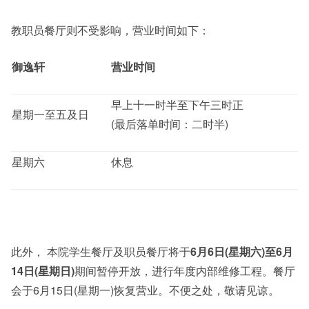
教职员餐厅则不受影响，营业时间如下：
御逸轩
营业时间
早上十一时半至下午三时正
星期一至五及日
(最后落单时间：二时半)
星期六
休息
此外， 本院学生餐厅及职员餐厅将于
6
月
6
日
(
星期六
)
至
6
月
14
日
(
星期日
)
期间暂停开放，进行年度内部维修工程。餐厅
会于6月15日(星期一)恢复营业。不便之处，敬请见谅。