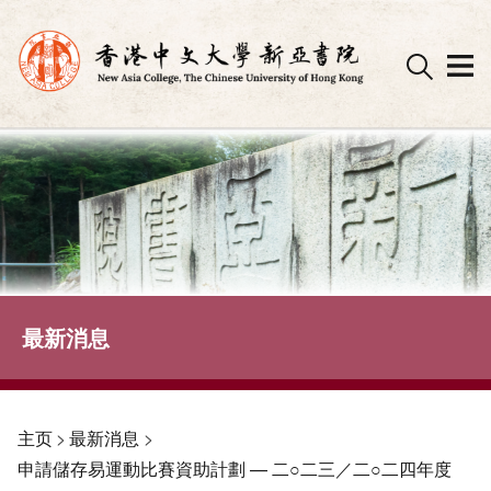
Skip
to
content
最新消息
主页
>
最新消息
>
申請儲存易運動比賽資助計劃 — 二○二三／二○二四年度