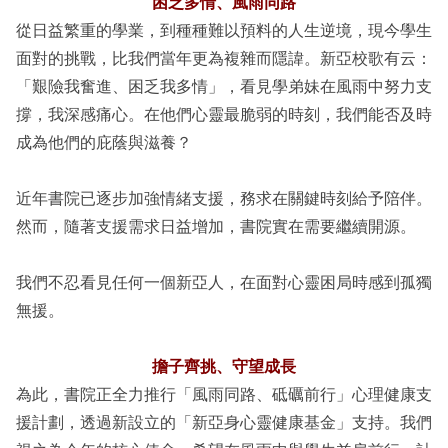
困乏多情、風雨同路
從日益繁重的學業，到種種難以預料的人生逆境，現今學生
面對的挑戰，比我們當年更為複雜而隱諱。新亞校歌有云：
「艱險我奮進、困乏我多情」，看見學弟妹在風雨中努力支
撐，我深感痛心。在他們心靈最脆弱的時刻，我們能否及時
成為他們的庇蔭與滋養？
近年書院已逐步加強情緒支援，務求在關鍵時刻給予陪伴。
然而，隨著支援需求日益增加，書院實在需要繼續開源。
我們不忍看見任何一個新亞人，在面對心靈困局時感到孤獨
無援。
擔子齊挑、守望成長
為此，書院正全力推行「風雨同路、砥礪前行」心理健康支
援計劃，透過新設立的「新亞身心靈健康基金」支持。我們