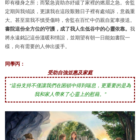
即有棲身之所；而緊急資助亦紓緩了家裡的燃眉之急。舍監
定期與我傾談，更讓我在這段艱難日子裡有處傾訴，意義重
大。甚至當我不慎受傷時，舍監在百忙中仍親自駕車接送。
書院這份全方位的守護，成了我人生低谷中的心靈依靠。
我
將永遠銘記這份溫暖和情誼，並期望有朝一日能如書院一
樣，向有需要的人伸出援手。
同學丙：
受助自強並惠及家庭
“這份支持不僅讓我們在困頓中得到喘息，更重要的是為
我和家人帶來了心靈上的慰藉。”