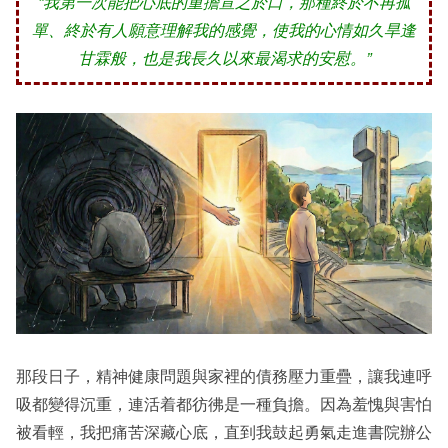
“我第一次能把心底的重擔宣之於口，那種終於不再孤
單、終於有人願意理解我的感覺，使我的心情如久旱逢
甘霖般，也是我長久以來最渴求的安慰。”
那段日子，精神健康問題與家裡的債務壓力重疊，讓我連呼
吸都變得沉重，連活着都彷彿是一種負擔。因為羞愧與害怕
被看輕，我把痛苦深藏心底，直到我鼓起勇氣走進書院辦公