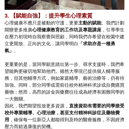
3. 【賦能自強】：提升學生心理素質
心理健康不應只是被動的守護，更要
主動的賦能
。我們計劃
開辦更多推廣
心理健康教育的工作坊及專題講座
，引導學生
在壓力初現時自我察覺與照顧，同時我們亦希望在校園中建
立更開放、正向的文化，讓同學明白
「求助亦是一種勇
氣」
。
更重要的是，當同學願意踏出第一步、尋求支援時，我們希
望能夠更確切地幫助他們。雖然大學現已提供個人輔導服
務，但其他輔導方式，例如家庭輔導、藝術治療等，仍有待
加強。同時，部分同學或需前往校外精神科求診或自費購買
藥物；然而，高昂的診金與藥費往往成為經濟有困難同學的
一大難關。
因此，我們期望投放更多資源，
直接資助有需要的同學接受
校外專業輔導、心理治療，甚至支付精神科診症及藥物費
用
，確保每一位新亞人都能得到及時的醫療服務，不因經濟
壓力而錯過康復的契機。