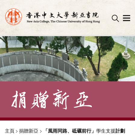
Skip
to
content
主頁
>
捐贈新亞
>
「風雨同路、砥礪前行」
學生支援
計劃