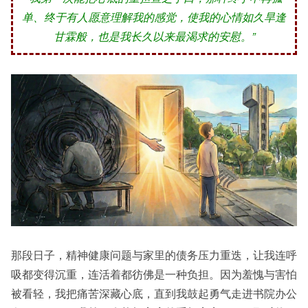
单、终于有人愿意理解我的感觉，使我的心情如久旱逢
甘霖般，也是我长久以来最渴求的安慰。”
那段日子，精神健康问题与家里的债务压力重迭，让我连呼
吸都变得沉重，连活着都彷佛是一种负担。因为羞愧与害怕
被看轻，我把痛苦深藏心底，直到我鼓起勇气走进书院办公