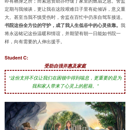
即有栖身之所；而紧急资助亦纾缓了家里的燃眉之急。舍监
定期与我倾谈，更让我在这段艰难日子里有处倾诉，意义重
大。甚至当我不慎受伤时，舍监在百忙中仍亲自驾车接送。
书院这份全方位的守护，成了我人生低谷中的心灵依靠。
我
将永远铭记这份温暖和情谊，并期望有朝一日能如书院一
样，向有需要的人伸出援手。
Student C:
受助自强并惠及家庭
“这份支持不仅让我们在困顿中得到喘息，更重要的是为
我和家人带来了心灵上的慰藉。”