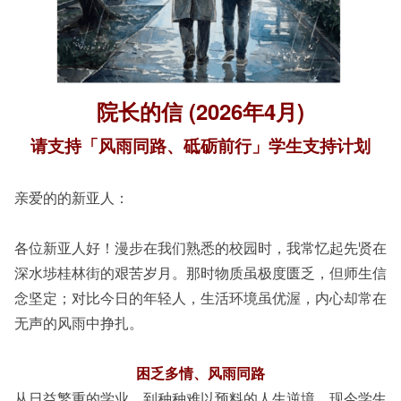
院长的信 (2026年4月)
请支持「风雨同路、砥砺前行」学生支持计划
亲爱的的新亚人：
各位新亚人好！漫步在我们熟悉的校园时，我常忆起先贤在
深水埗桂林街的艰苦岁月。那时物质虽极度匮乏，但师生信
念坚定；对比今日的年轻人，生活环境虽优渥，内心却常在
无声的风雨中挣扎。
困乏多情、风雨同路
从日益繁重的学业，到种种难以预料的人生逆境，现今学生