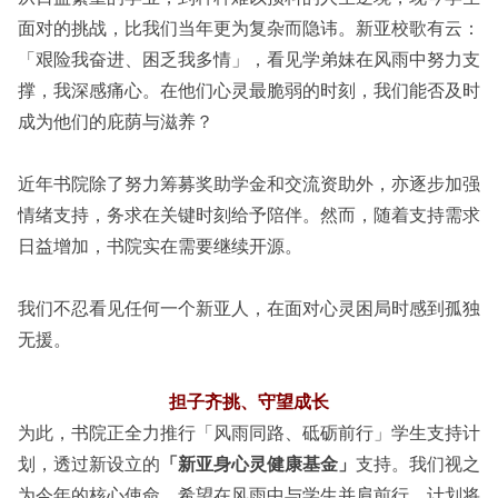
面对的挑战，比我们当年更为复杂而隐讳。新亚校歌有云：
「艰险我奋进、困乏我多情」，看见学弟妹在风雨中努力支
撑，我深感痛心。在他们心灵最脆弱的时刻，我们能否及时
成为他们的庇荫与滋养？
近年书院除了努力筹募奖助学金和交流资助外，亦逐步加强
情绪支持，务求在关键时刻给予陪伴。然而，随着支持需求
日益增加，书院实在需要继续开源。
我们不忍看见任何一个新亚人，在面对心灵困局时感到孤独
无援。
担子齐挑、守望成长
为此，书院正全力推行「风雨同路、砥砺前行」学生支持计
划，透过新设立的
「新亚身心灵健康基金」
支持。我们视之
为今年的核心使命，希望在风雨中与学生并肩前行。计划将