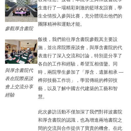
生進行了一場精彩刺激的籃球友誼賽，學
生全情投入參與比賽，充分體現出他們的
團隊精神和運動才能。
參觀厚含書院
飯後，我們前往厚含書院參觀其主要設
施，並出席院際座談會，與厚含書院的代
表進行了深入交流和討論，特別是分享了
各自的工作和經驗，希望互相借鑒。同
與厚含書院代
時，兩院學生參加了「厚含．遺脈相承 —
表在院際座談
榫卯技藝工作坊」，學習傳統的榫卯技
會上交流分享
藝，以及了解中國古代建築的工藝和智
經驗
慧。
此次參訪活動不僅加深了我們對祥波書院
和厚含書院的認識，也為增進兩地書院之
間的交流與合作提供了寶貴的機會。在此