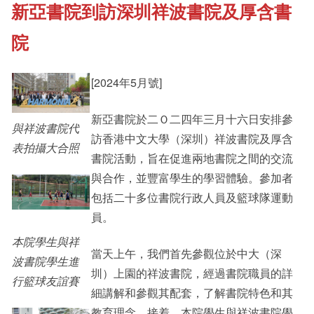
新亞書院到訪深圳祥波書院及厚含書
《新亞書院概覽》
Cultural Topics
院
其他書院出版
Student Development
[2024年5月號]
新亞書院於二Ｏ二四年三月十六日安排參
新亞影集
Staff Engagement
與祥波書院代
訪香港中文大學（深圳）祥波書院及厚含
表拍攝大合照
書院活動，旨在促進兩地書院之間的交流
影片庫
與合作，並豐富學生的學習體驗。參加者
包括二十多位書院行政人員及籃球隊運動
員。
本院學生與祥
當天上午，我們首先參觀位於中大（深
波書院學生進
圳）上園的祥波書院，經過書院職員的詳
行籃球友誼賽
細講解和參觀其配套，了解書院特色和其
教育理念。接着，本院學生與祥波書院學