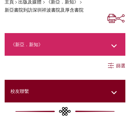
主頁
>
出版及媒體
>
《新亞．新知》
>
新亞書院到訪深圳祥波書院及厚含書院
《新亞．新知》
篩選
《新亞生活月刊》
社交媒體專欄
校友聯繫
《新亞簡訊》
College Updates