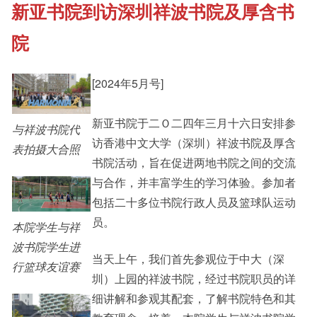
新亚书院到访深圳祥波书院及厚含书
《新亚书院概览》
Student Development
院
其他书院出版
Staff Engagement
[2024年5月号]
新亚影集
新亚书院于二Ｏ二四年三月十六日安排参
Alumni Connections
与祥波书院代
访香港中文大学（深圳）祥波书院及厚含
表拍摄大合照
书院活动，旨在促进两地书院之间的交流
影片库
与合作，并丰富学生的学习体验。参加者
包括二十多位书院行政人员及篮球队运动
员。
本院学生与祥
波书院学生进
当天上午，我们首先参观位于中大（深
行篮球友谊赛
圳）上园的祥波书院，经过书院职员的详
细讲解和参观其配套，了解书院特色和其