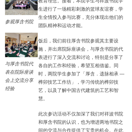
教育理念。接着，本院学生与祥波书院学
生进行了一场精彩刺激的篮球友谊赛，学
生全情投入参与比赛，充分体现出他们的
参观厚含书院
团队精神和运动才能。
饭后，我们前往厚含书院参观其主要设
施，并出席院际座谈会，与厚含书院的代
表进行了深入交流和讨论，特别是分享了
与厚含书院代
各自的工作和经验，希望互相借鉴。同
表在院际座谈
时，两院学生参加了「厚含．遗脉相承 —
会上交流分享
榫卯技艺工作坊」，学习传统的榫卯技
经验
艺，以及了解中国古代建筑的工艺和智
慧。
此次参访活动不仅加深了我们对祥波书院
和厚含书院的认识，也为增进两地书院之
间的交流与合作提供了宝贵的机会。在此