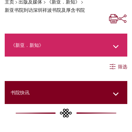
主页
>
出版及媒体
>
《新亚．新知》
>
新亚书院到访深圳祥波书院及厚含书院
《新亚．新知》
筛选
《新亚生活月刊》
社交媒体专栏
书院快讯
《新亚简讯》
Cultural Topics