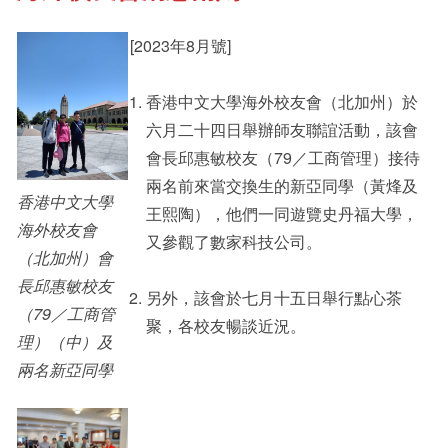
[2023年8月號]
其他書院出版
Student Development
香港中文大學海外校友會（北加州）於
六月二十四日舉辦師友聯誼活動，該會
新亞影集
Alumni Connections
會長邱惠敏校友（79／工商管理）接待
兩名前來當交換生的新亞同學（黃烽及
香港中文大學
王熙陶），他們一同遊覽史丹福大學，
影片庫
海外校友會
又參觀了數家科技公司。
（北加州）會
長邱惠敏校友
另外，該會於七月十五日舉行點心茶
（79／工商管
聚，各校友暢談近況。
理）（中）及
兩名新亞同學