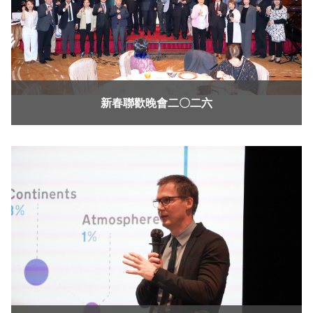
新春聯歡晚會二〇二六