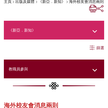
主頁
>
出版及媒體
>
《新亞．新知》
>
海外校友會消息兩則
《新亞．新知》
篩選
《新亞生活月刊》
社交媒體專欄
教職員參與
《新亞簡訊》
College Updates
海外校友會消息兩則
《新亞書院概覽》
Cultural Topics