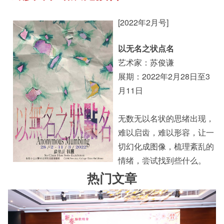
[2022年2月号]
其他书院出版
Staff Engagement
以无名之状点名
艺术家：苏俊谦
新亚影集
Alumni Connections
展期：2022年2月28日至3
月11日
影片库
无数无以名状的思绪出现，
难以启齿，难以形容，让一
切幻化成图像，梳理紊乱的
情绪，尝试找到些什么。
热门文章