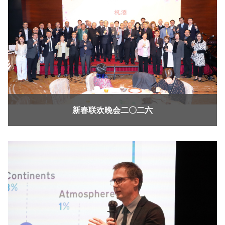
新春联欢晚会二〇二六