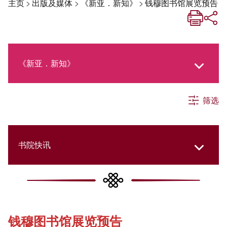
主页
>
出版及媒体
>
《新亚．新知》
>
钱穆图书馆展览预告
《新亚．新知》
筛选
《新亚生活月刊》
社交媒体专栏
书院快讯
《新亚简讯》
Cultural Topics
钱穆图书馆展览预告
《新亚书院概览》
Student Development