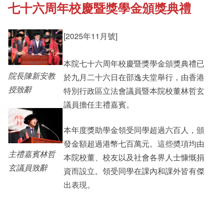
七十六周年校慶暨獎學金頒獎典禮
《新亞書院概覽》
Cultural Topics
[2025年11月號]
其他書院出版
Student Development
本院七十六周年校慶暨獎學金頒獎典禮已
院長陳新安教
於九月二十六日在邵逸夫堂舉行，由香港
新亞影集
Staff Engagement
授致辭
特別行政區立法會議員暨本院校董林哲玄
議員擔任主禮嘉賓。
影片庫
Alumni Connections
本年度獎助學金領受同學超過六百人，頒
發金額超過港幣七百萬元。這些奬項均由
主禮嘉賓林哲
本院校董、校友以及社會各界人士慷慨捐
玄議員致辭
資而設立。領受同學在課內和課外皆有傑
出表現。