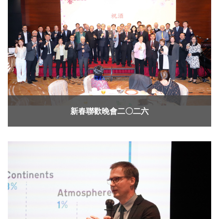
新春聯歡晚會二〇二六