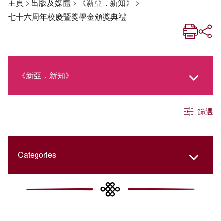
主頁
>
出版及媒體
>
《新亞．新知》
>
七十六周年校慶暨獎學金頒獎典禮
《新亞．新知》
篩選
《新亞生活月刊》
社交媒體專欄
Categories
《新亞簡訊》
College Updates