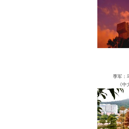
季军：
《中