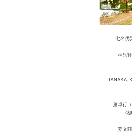
七名优
林乐轩
TANAKA,
萧卓行（
《柳
罗文菲