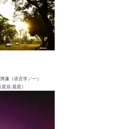
博谦（语言学／一）
《星辰‧晨星》