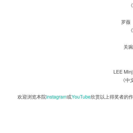
《
罗薇
《
关琬
LEE M
《中
欢迎浏览本院
Instagram
或
YouTube
欣赏以上得奖者的