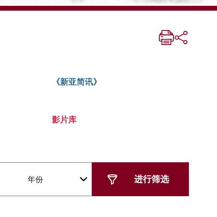
《新亚简讯》
影片库
年份