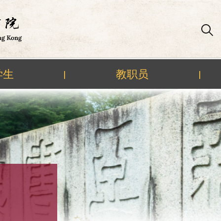
学生
教职员
|
|