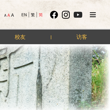
A
EN
繁
简
A
A
校友
访客
|