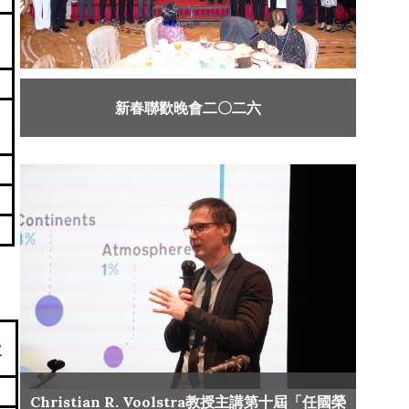
新春聯歡晚會二〇二六
次
Christian R. Voolstra教授主講第十屆「任國榮