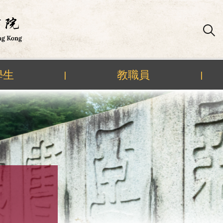
學生
教職員
|
|