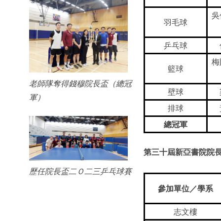
吳
羽毛球
乒乓球
梅
籃球
老師隊奪得錢穆院長盃（總冠
壁球
軍）
排球
總冠軍
第三十屆新亞書院院
歷任院長盃二Ｏ二三乒乓球賽
參加單位／學系
志文樓