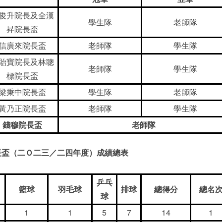
俊升院長及全漢
學生隊
老師隊
昇院長盃
信廣來院長盃
老師隊
學生隊
貽寶院長及林聰
老師隊
學生隊
標院長盃
梁秉中院長盃
學生隊
老師隊
黃乃正院長盃
老師隊
學生隊
錢穆院長盃
老師隊
長盃（二Ｏ二三／二四年度）成績總表
乒乓
籃球
羽毛球
排球
總得分
總名
球
1
1
5
7
14
1