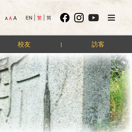
A
EN
繁
简
A
A
校友
訪客
|